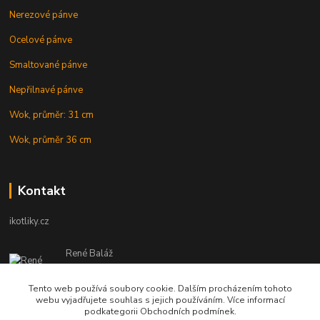
Nerezové pánve
Ocelové pánve
Smaltované pánve
Nepřilnavé pánve
Wok, průměr: 31 cm
Wok, průměr 36 cm
Kontakt
ikotliky.cz
René Baláž
Eshop: +421 902 212 007
od 8:00 - do 16:00 hod
Tento web používá soubory cookie. Dalším procházením tohoto
webu vyjadřujete souhlas s jejich používáním. Více informací
info@ikotliky.cz
podkategorii Obchodních podmínek.