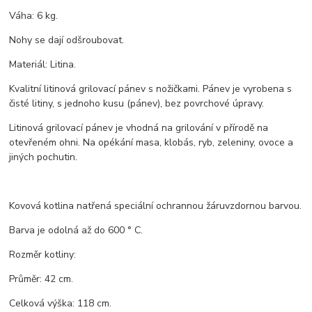
Váha: 6 kg.
Nohy se dají odšroubovat.
Materiál: Litina.
Kvalitní litinová grilovací pánev s nožičkami. Pánev je vyrobena s
čisté litiny, s jednoho kusu (pánev), bez povrchové úpravy.
Litinová grilovací pánev je vhodná na grilování v přírodě na
otevřeném ohni. Na opékání masa, klobás, ryb, zeleniny, ovoce a
jiných pochutin.
Kovová kotlina natřená speciální ochrannou žáruvzdornou barvou.
Barva je odolná až do 600 ° C.
Rozměr kotliny:
Průměr: 42 cm.
Celková výška: 118 cm.