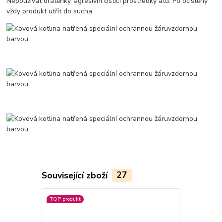
Nepoužívat drátěnky, agresivní čisticí prostředky atd. Po očištěný
vždy produkt utřít do sucha.
Související zboží
27
TOP produkt