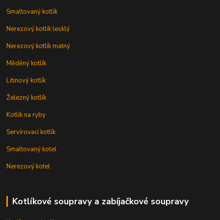
Smaltovaný kotlík
Nerezový kotlík lesklý
Nerezový kotlík matný
Měděný kotlík
Litinový kotlík
Železný kotlík
Kotlík na ryby
Servírovací kotlík
Smaltovaný kotel
Nerezový kotel
Kotlíkové soupravy a zabíjačkové soupravy