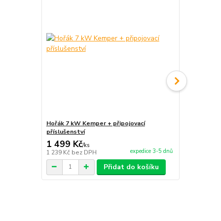
Hořák 7 kW Kemper + připojovací
Dřevěná sad
příslušenství
1 499 Kč
300 Kč
/
ks
/
ks
expedice 3-5 dnů
1 239 Kč
bez DPH
248 Kč
bez 
Přidat do košíku