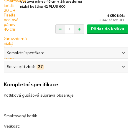
ocelová pánev 46 cm + žáruvzdorná
nízká kotlina 42 PLUS 600
4 050 Kč
/
ks
3 347 Kč
bez DPH
Přidat do košíku
Kompletní specifikace
Související zboží
27
Kompletní specifikace
Kotlíková gulášová súprava obsahuje:
Smaltovaný kotlík.
Velikost: