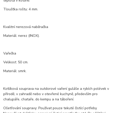
teplota v kotlině.
Tloušťka roštu: 4 mm.
Kvalitní nerezová naběračka
Materiál: nerez (INOX).
Vařečka
Velikost: 50 cm.
Materiál: smrk.
Kotlíková souprava na outdorové vaření guláše a rybích polévek v
přírodě, v zahradě nebo v otevřené kuchyně, především pro
chalupáře, chataře, do kempu a na táboření.
Ošetřování soupravy: Používat pouze tekuté čistící potřeby.