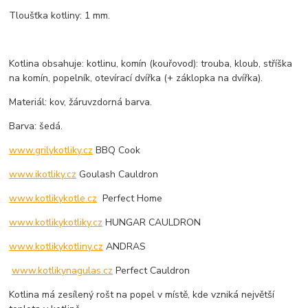
Tloušťka kotliny: 1 mm.
Kotlina obsahuje: kotlinu, komín (kouřovod): trouba, kloub, stříška
na komín, popelník, otevírací dvířka (+ záklopka na dvířka).
Materiál: kov, žáruvzdorná barva.
Barva: šedá.
www.grilykotliky.cz
BBQ Cook
www.ikotliky.cz
Goulash Cauldron
www.kotlikykotle.cz
Perfect Home
www.kotlikykotliky.cz
HUNGAR CAULDRON
www.kotlikykotliny.cz
ANDRAS
www.kotlikynagulas.cz
Perfect Cauldron
Kotlina má zesílený rošt na popel v místě, kde vzniká největší