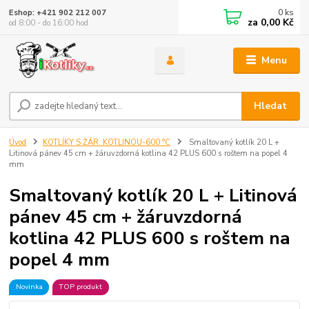
0
ks
Eshop: +421 902 212 007
za
0,00 Kč
od 8:00 - do 16:00 hod
Menu
Hledat
Úvod
KOTLÍKY S ŽÁR. KOTLINOU-600 °C
Smaltovaný kotlík 20 L +
Litinová pánev 45 cm + žáruvzdorná kotlina 42 PLUS 600 s roštem na popel 4
mm
Smaltovaný kotlík 20 L + Litinová
pánev 45 cm + žáruvzdorná
kotlina 42 PLUS 600 s roštem na
popel 4 mm
Novinka
TOP produkt