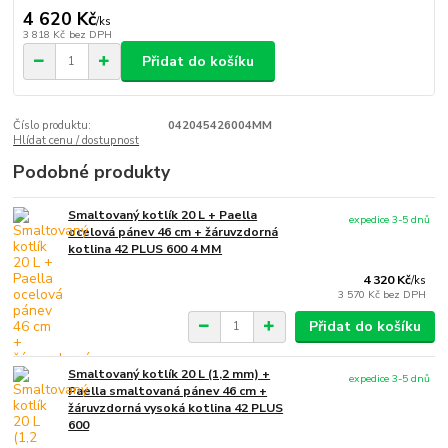
4 620 Kč
/
ks
3 818 Kč
bez DPH
Přidat do košíku
Číslo produktu:
042045426004MM
Hlídat cenu / dostupnost
Podobné produkty
Smaltovaný kotlík 20 L + Paella
expedice 3-5 dnů
ocelová pánev 46 cm + žáruvzdorná
kotlina 42 PLUS 600 4 MM
4 320 Kč
/
ks
3 570 Kč
bez DPH
Přidat do košíku
Smaltovaný kotlík 20 L (1,2 mm) +
expedice 3-5 dnů
Paella smaltovaná pánev 46 cm +
žáruvzdorná vysoká kotlina 42 PLUS
600