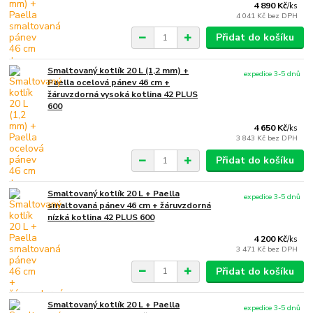
4 890 Kč
/
ks
4 041 Kč
bez DPH
Přidat do košíku
Smaltovaný kotlík 20 L (1,2 mm) +
expedice 3-5 dnů
Paella ocelová pánev 46 cm +
žáruvzdorná vysoká kotlina 42 PLUS
600
4 650 Kč
/
ks
3 843 Kč
bez DPH
Přidat do košíku
Smaltovaný kotlík 20 L + Paella
expedice 3-5 dnů
smaltovaná pánev 46 cm + žáruvzdorná
nízká kotlina 42 PLUS 600
4 200 Kč
/
ks
3 471 Kč
bez DPH
Přidat do košíku
Smaltovaný kotlík 20 L + Paella
expedice 3-5 dnů