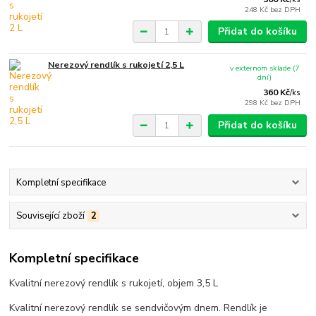
248 Kč
bez DPH
Přidat do košíku
Nerezový rendlík s rukojetí 2,5 L
v externom sklade (7
dní)
360 Kč
/
ks
298 Kč
bez DPH
Přidat do košíku
Kompletní specifikace
Související zboží
2
Kompletní specifikace
Kvalitní nerezový rendlík s rukojetí, objem 3,5 L
Kvalitní nerezový rendlík se sendvičovým dnem. Rendlík je