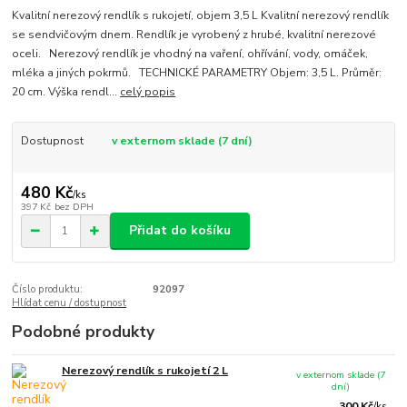
Kvalitní nerezový rendlík s rukojetí, objem 3,5 L Kvalitní nerezový rendlík
se sendvičovým dnem. Rendlík je vyrobený z hrubé, kvalitní nerezové
oceli. Nerezový rendlík je vhodný na vaření, ohřívání, vody, omáček,
mléka a jiných pokrmů. TECHNICKÉ PARAMETRY Objem: 3,5 L. Průměr:
20 cm. Výška rendl...
celý popis
Dostupnost
v externom sklade (7 dní)
480 Kč
/
ks
397 Kč
bez DPH
Přidat do košíku
Číslo produktu:
92097
Hlídat cenu / dostupnost
Podobné produkty
Nerezový rendlík s rukojetí 2 L
v externom sklade (7
dní)
300 Kč
/
ks