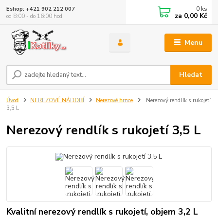
0
ks
Eshop: +421 902 212 007
za
0,00 Kč
od 8:00 - do 16:00 hod
Menu
Hledat
Úvod
NEREZOVÉ NÁDOBÍ
Nerezové hrnce
Nerezový rendlík s rukojetí
3,5 L
Nerezový rendlík s rukojetí 3,5 L
Kvalitní nerezový rendlík s rukojetí, objem 3,2 L