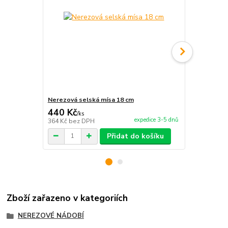
Nerezová selská mísa 18 cm
Nerezová se
440 Kč
480 Kč
/
ks
/
ks
expedice 3-5 dnů
364 Kč
bez DPH
397 Kč
bez 
Přidat do košíku
Zboží zařazeno v kategoriích
NEREZOVÉ NÁDOBÍ