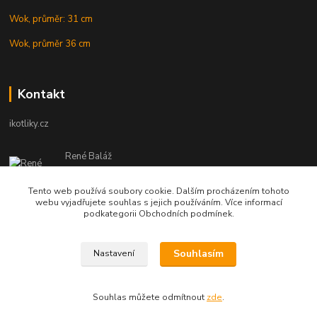
Wok, průměr: 31 cm
Wok, průměr 36 cm
Kontakt
ikotliky.cz
René Baláž
Eshop: +421 902 212 007
od 8:00 - do 16:00 hod
Tento web používá soubory cookie. Dalším procházením tohoto
webu vyjadřujete souhlas s jejich používáním. Více informací
info@ikotliky.cz
podkategorii Obchodních podmínek.
Souhlasím
Nastavení
Copyright © 2014-2020 IKOTLIKY.CZ, všetky práva vyhradené..
Souhlas můžete odmítnout
zde
.
Vytvořeno na
Eshop-rychle.cz