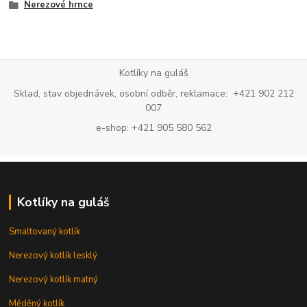
Nerezové hrnce
Kotlíky na guláš
Sklad, stav objednávek, osobní odběr, reklamace: +421 902 212
007
e-shop: +421 905 580 562
Kotlíky na guláš
Smaltovaný kotlík
Nerezový kotlík lesklý
Nerezový kotlík matný
Měděný kotlík