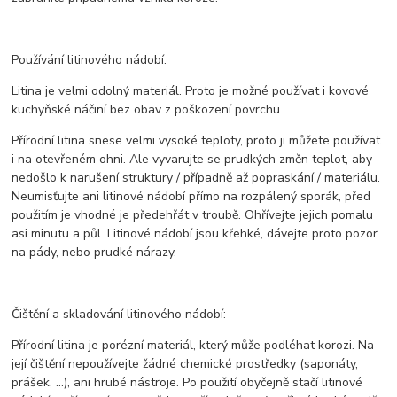
Používání litinového nádobí:
Litina je velmi odolný materiál. Proto je možné používat i kovové
kuchyňské náčiní bez obav z poškození povrchu.
Přírodní litina snese velmi vysoké teploty, proto ji můžete používat
i na otevřeném ohni. Ale vyvarujte se prudkých změn teplot, aby
nedošlo k narušení struktury / případně až popraskání / materiálu.
Neumisťujte ani litinové nádobí přímo na rozpálený sporák, před
použitím je vhodné je předehřát v troubě. Ohřívejte jejich pomalu
asi minutu a půl. Litinové nádobí jsou křehké, dávejte proto pozor
na pády, nebo prudké nárazy.
Čištění a skladování litinového nádobí:
Přírodní litina je porézní materiál, který může podléhat korozi. Na
její čištění nepoužívejte žádné chemické prostředky (saponáty,
prášek, ...), ani hrubé nástroje. Po použití obyčejně stačí litinové