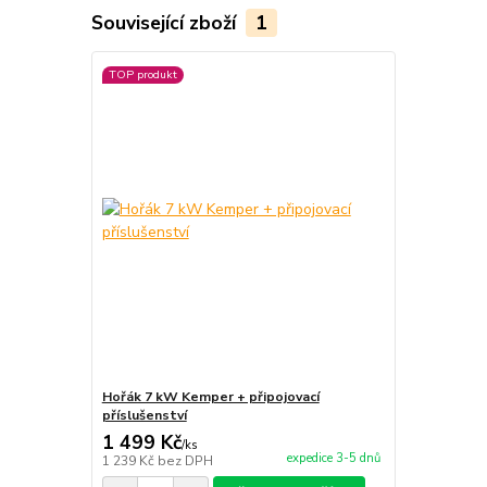
Související zboží
1
TOP produkt
Hořák 7 kW Kemper + připojovací
příslušenství
1 499 Kč
/
ks
expedice 3-5 dnů
1 239 Kč
bez DPH