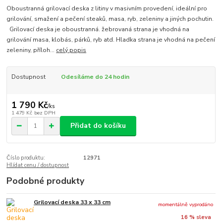
Oboustranná grilovací deska z litiny v masivním provedení, ideální pro
grilování, smažení a pečení steaků, masa, ryb, zeleniny a jiných pochutin.
Grilovací deska je oboustranná. žebrovaná strana je vhodná na
grilování masa, klobás, párků, ryb atd. Hladka strana je vhodná na pečení
zeleniny, příloh...
celý popis
Dostupnost
Odesíláme do 24 hodin
1 790 Kč
/
ks
1 479 Kč
bez DPH
Přidat do košíku
Číslo produktu:
12971
Hlídat cenu / dostupnost
Podobné produkty
Grilovací deska 33 x 33 cm
momentálně vyprodáno
16 % sleva