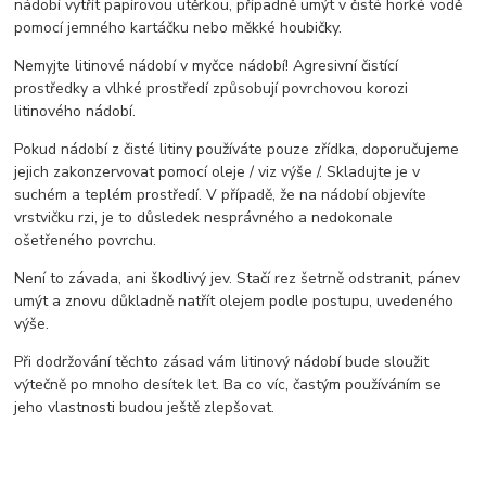
nádobí vytřít papírovou utěrkou, případně umýt v čisté horké vodě
pomocí jemného kartáčku nebo měkké houbičky.
Nemyjte litinové nádobí v myčce nádobí! Agresivní čistící
prostředky a vlhké prostředí způsobují povrchovou korozi
litinového nádobí.
Pokud nádobí z čisté litiny používáte pouze zřídka, doporučujeme
jejich zakonzervovat pomocí oleje / viz výše /. Skladujte je v
suchém a teplém prostředí. V případě, že na nádobí objevíte
vrstvičku rzi, je to důsledek nesprávného a nedokonale
ošetřeného povrchu.
Není to závada, ani škodlivý jev. Stačí rez šetrně odstranit, pánev
umýt a znovu důkladně natřít olejem podle postupu, uvedeného
výše.
Při dodržování těchto zásad vám litinový nádobí bude sloužit
výtečně po mnoho desítek let. Ba co víc, častým používáním se
jeho vlastnosti budou ještě zlepšovat.