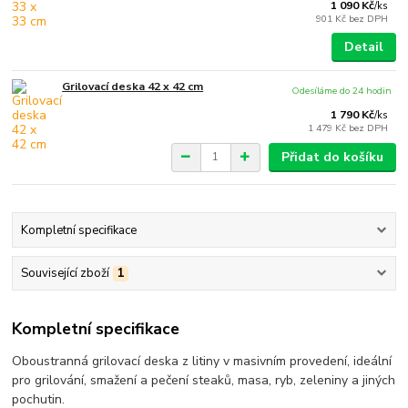
1 090 Kč
/
ks
901 Kč
bez DPH
Detail
Grilovací deska 42 x 42 cm
Odesíláme do 24 hodin
1 790 Kč
/
ks
1 479 Kč
bez DPH
Přidat do košíku
Kompletní specifikace
Související zboží
1
Kompletní specifikace
Oboustranná grilovací deska z litiny v masivním provedení, ideální
pro grilování, smažení a pečení steaků, masa, ryb, zeleniny a jiných
pochutin.