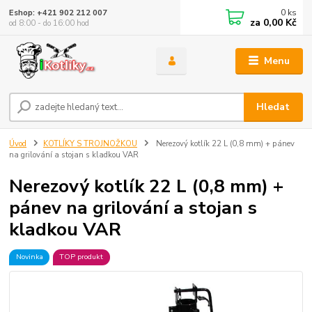
0
ks
Eshop: +421 902 212 007
za
0,00 Kč
od 8:00 - do 16:00 hod
Menu
Hledat
Úvod
KOTLÍKY S TROJNOŽKOU
Nerezový kotlík 22 L (0,8 mm) + pánev
na grilování a stojan s kladkou VAR
Nerezový kotlík 22 L (0,8 mm) +
pánev na grilování a stojan s
kladkou VAR
Novinka
TOP produkt