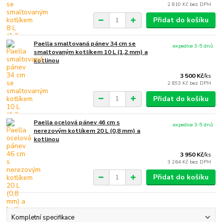
2 810 Kč
bez DPH
Přidat do košíku
Paella smaltovaná pánev 34 cm se
expedice 3-5 dnů
smaltovaným kotlíkem 10 L (1,2 mm) a
kotlinou
3 500 Kč
/
ks
2 893 Kč
bez DPH
Přidat do košíku
Paella ocelová pánev 46 cm s
expedice 3-5 dnů
nerezovým kotlíkem 20 L (0,8 mm) a
kotlinou
3 950 Kč
/
ks
3 264 Kč
bez DPH
Přidat do košíku
Kompletní specifikace