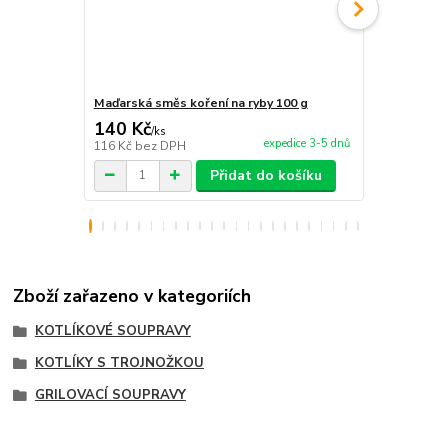
Maďarská směs koření na ryby 100 g
Maďarská sm
140 Kč
140 Kč
/
ks
/
ks
expedice 3-5 dnů
116 Kč
bez DPH
116 Kč
bez 
Přidat do košíku
Zboží zařazeno v kategoriích
KOTLÍKOVÉ SOUPRAVY
KOTLÍKY S TROJNOŽKOU
GRILOVACÍ SOUPRAVY