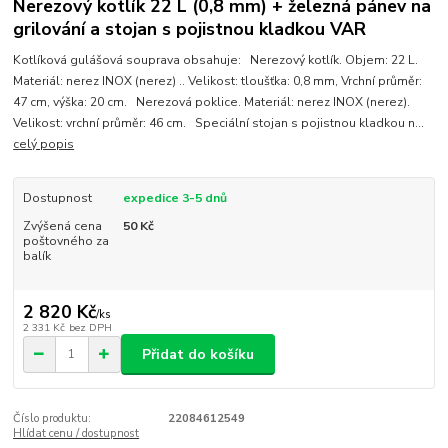
Nerezový kotlík 22 L (0,8 mm) + železná pánev na
grilování a stojan s pojistnou kladkou VAR
Kotlíková gulášová souprava obsahuje: Nerezový kotlík. Objem: 22 L.
Materiál: nerez INOX (nerez) .. Velikost: tloušťka: 0,8 mm, Vrchní průměr:
47 cm, výška: 20 cm. Nerezová poklice. Materiál: nerez INOX (nerez).
Velikost: vrchní průměr: 46 cm. Speciální stojan s pojistnou kladkou n...
celý popis
Dostupnost
expedice 3-5 dnů
Zvýšená cena
50 Kč
poštovného za
balík
2 820 Kč
/
ks
2 331 Kč
bez DPH
Přidat do košíku
Číslo produktu:
22084612549
Hlídat cenu / dostupnost