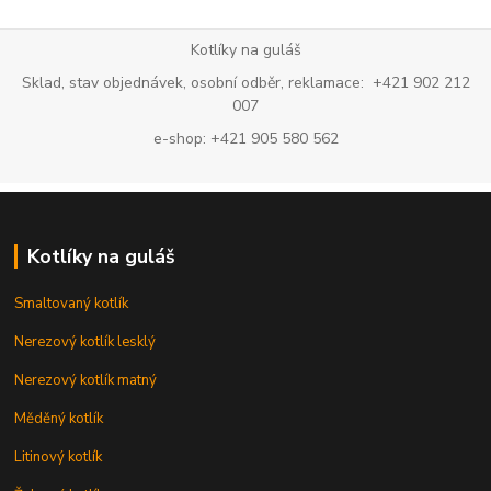
Kotlíky na guláš
Sklad, stav objednávek, osobní odběr, reklamace: +421 902 212
007
e-shop: +421 905 580 562
Kotlíky na guláš
Smaltovaný kotlík
Nerezový kotlík lesklý
Nerezový kotlík matný
Měděný kotlík
Litinový kotlík