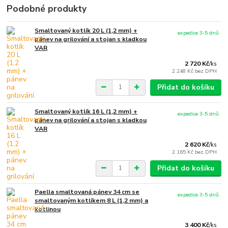
Podobné produkty
Smaltovaný kotlík 20 L (1,2 mm) +
expedice 3-5 dnů
pánev na grilování a stojan s kladkou
VAR
2 720 Kč
/
ks
2 248 Kč
bez DPH
Přidat do košíku
Smaltovaný kotlík 16 L (1,2 mm) +
expedice 3-5 dnů
pánev na grilování a stojan s kladkou
VAR
2 620 Kč
/
ks
2 165 Kč
bez DPH
Přidat do košíku
Paella smaltovaná pánev 34 cm se
expedice 3-5 dnů
smaltovaným kotlíkem 8 L (1,2 mm) a
kotlinou
3 400 Kč
/
ks