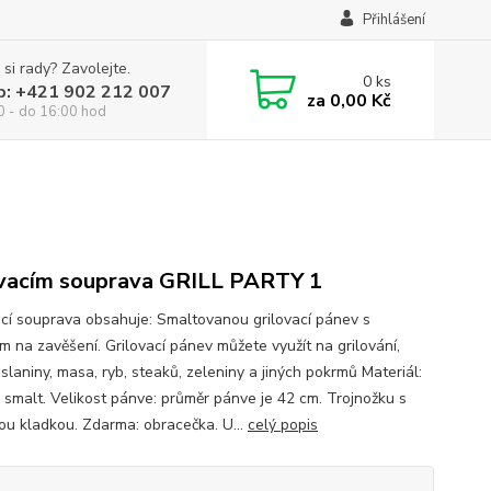
Přihlášení
 si rady? Zavolejte.
0
ks
p: +421 902 212 007
za
0,00 Kč
0 - do 16:00 hod
vacím souprava GRILL PARTY 1
ací souprava obsahuje: Smaltovanou grilovací pánev s
m na zavěšení. Grilovací pánev můžete využít na grilování,
slaniny, masa, ryb, steaků, zeleniny a jiných pokrmů Materiál:
, smalt. Velikost pánve: průměr pánve je 42 cm. Trojnožku s
nou kladkou. Zdarma: obracečka. U...
celý popis