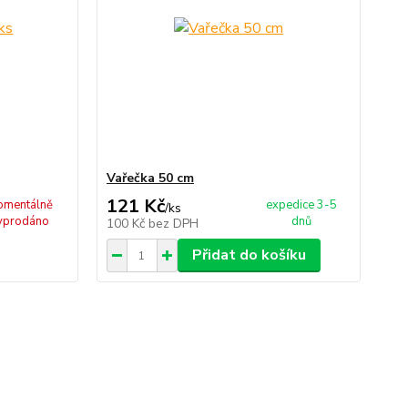
Vařečka 50 cm
121 Kč
mentálně
expedice 3-5
/
ks
yprodáno
dnů
100 Kč
bez DPH
Přidat do košíku