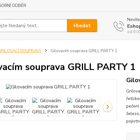
SOBNÍ ODBĚR
Nevíte
Hledat
Esho
od 8:0
GRILOVACÍ SOUPRAVY
Gilovacím souprava GRILL PARTY 1
vacím souprava GRILL PARTY 1
Gilo
Grilov
řetízke
pečení 
železo
pojist