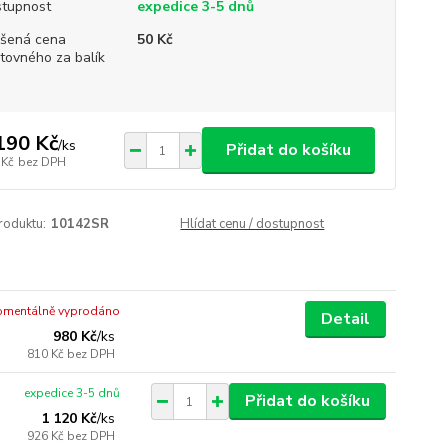
tupnost
expedice 3-5 dnů
šená cena
50 Kč
tovného za balík
190 Kč
/
ks
Přidat do košíku
 Kč
bez DPH
roduktu:
10142SR
Hlídat cenu / dostupnost
mentálně vyprodáno
Detail
980 Kč
/
ks
810 Kč
bez DPH
expedice 3-5 dnů
Přidat do košíku
1 120 Kč
/
ks
926 Kč
bez DPH