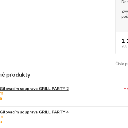
Dos
Zvý
poš
1 
983
Číslo p
é produkty
Gilovacím souprava GRILL PARTY 2
mo
Gilovacím souprava GRILL PARTY 4