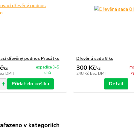
vací dřevěný podnos Prasátko
Dřevěná sada 8 ks
č
300 Kč
expedice 3-5
mo
/
ks
/
ks
dnů
v
ez DPH
248 Kč
bez DPH
Přidat do košíku
Detail
zařazeno v kategoriích