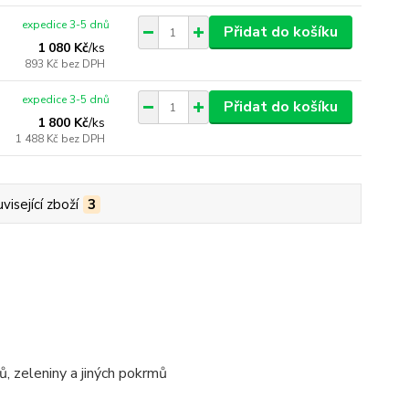
expedice 3-5 dnů
Přidat do košíku
1 080 Kč
/
ks
893 Kč
bez DPH
expedice 3-5 dnů
Přidat do košíku
1 800 Kč
/
ks
1 488 Kč
bez DPH
visející zboží
3
ků, zeleniny a jiných pokrmů