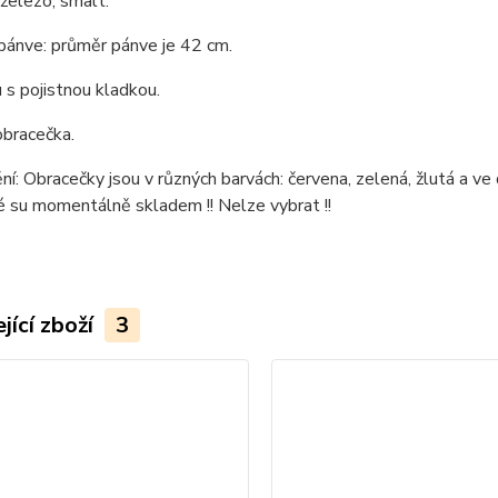
 železo, smalt.
pánve: průměr pánve je 42 cm.
 s pojistnou kladkou.
obracečka.
í: Obracečky jsou v různých barvách: červena, zelená, žlutá a v
é su momentálně skladem !! Nelze vybrat !!
jící zboží
3