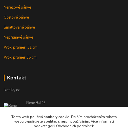
Nerezové pánve
Ocelové pánve
Smaltované pánve
Nepřilnavé pánve
Wok, průměr: 31 cm
Wok, průměr 36 cm
Kontakt
ikotliky.cz
René Baláž
Eshop: +421 902 212 007
od 8:00 - do 16:00 hod
Tento web používá soubory cookie. Dalším procházením tohoto
webu vyjadřujete souhlas s jejich používáním. Více informací
info@ikotliky.cz
podkategorii Obchodních podmínek.