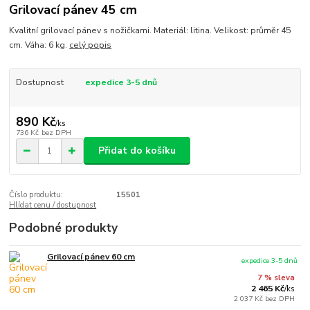
Grilovací pánev 45 cm
Kvalitní grilovací pánev s nožičkami. Materiál: litina. Velikost: průměr 45
cm. Váha: 6 kg.
celý popis
Dostupnost
expedice 3-5 dnů
890 Kč
/
ks
736 Kč
bez DPH
Přidat do košíku
Číslo produktu:
15501
Hlídat cenu / dostupnost
Podobné produkty
Grilovací pánev 60 cm
expedice 3-5 dnů
7 % sleva
2 465 Kč
/
ks
2 037 Kč
bez DPH