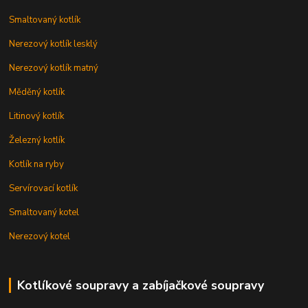
Smaltovaný kotlík
Nerezový kotlík lesklý
Nerezový kotlík matný
Měděný kotlík
Litinový kotlík
Železný kotlík
Kotlík na ryby
Servírovací kotlík
Smaltovaný kotel
Nerezový kotel
Kotlíkové soupravy a zabíjačkové soupravy