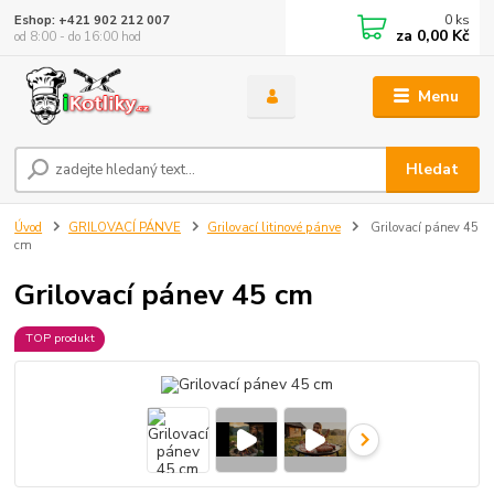
0
ks
Eshop: +421 902 212 007
za
0,00 Kč
od 8:00 - do 16:00 hod
Menu
Hledat
Úvod
GRILOVACÍ PÁNVE
Grilovací litinové pánve
Grilovací pánev 45
cm
Grilovací pánev 45 cm
TOP produkt