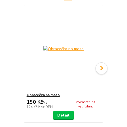
Obracečka na maso
Nerezová K
150 Kč
4 600 Kč
momentálně
/
ks
vyprodáno
124 Kč
bez DPH
3 802 Kč
bez
Detail