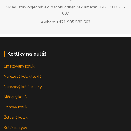
Sklad, stav objednávek, osobní odběr, reklamace: +421 902 212
007
e-shop: +421 905 580 562
Kotlíky na guláš
Smaltovaný kotlík
Nerezový kotlík lesklý
Nerezový kotlík matný
Měděný kotlík
Litinový kotlík
Železný kotlík
Kotlík na ryby