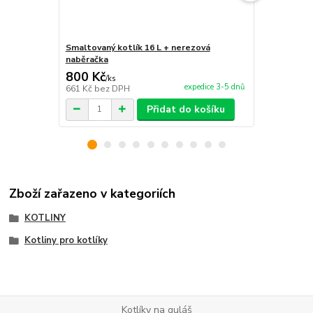
Smaltovaný kotlík 16 L + nerezová
Smaltovaný k
naběračka
800 Kč
955 Kč
/
ks
/
ks
expedice 3-5 dnů
661 Kč
bez DPH
789 Kč
bez 
Přidat do košíku
Zboží zařazeno v kategoriích
KOTLINY
Kotliny pro kotlíky
Kotlíky na guláš