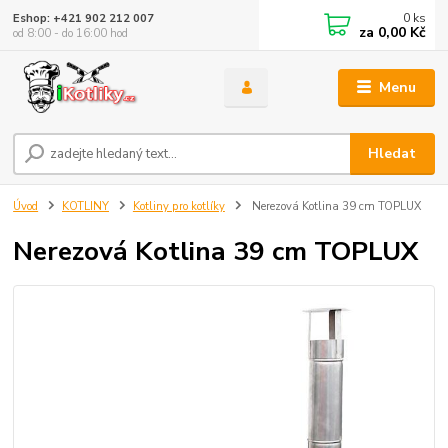
0
ks
Eshop: +421 902 212 007
za
0,00 Kč
od 8:00 - do 16:00 hod
Menu
Hledat
Úvod
KOTLINY
Kotliny pro kotlíky
Nerezová Kotlina 39 cm TOPLUX
Nerezová Kotlina 39 cm TOPLUX