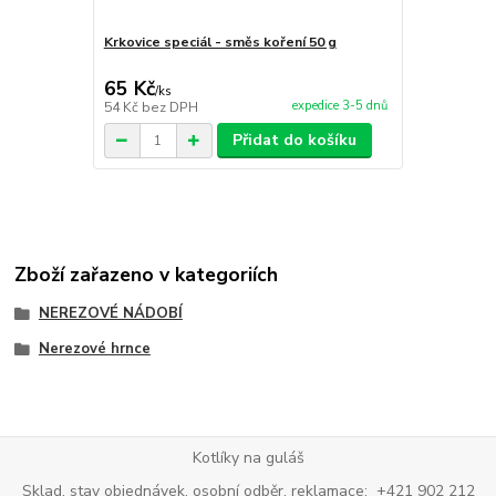
Krkovice speciál - směs koření 50 g
Kotlíkový gu
65 Kč
65 Kč
/
ks
/
ks
expedice 3-5 dnů
54 Kč
bez DPH
54 Kč
bez D
Přidat do košíku
Zboží zařazeno v kategoriích
NEREZOVÉ NÁDOBÍ
Nerezové hrnce
Kotlíky na guláš
Sklad, stav objednávek, osobní odběr, reklamace: +421 902 212