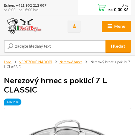
0
ks
Eshop: +421 902 212 007
za
0,00 Kč
od 8:00 - do 16:00 hod
Menu
Hledat
Úvod
NEREZOVÉ NÁDOBÍ
Nerezové hrnce
Nerezový hrnec s poklicí 7
L CLASSIC
Nerezový hrnec s poklicí 7 L
CLASSIC
Novinka