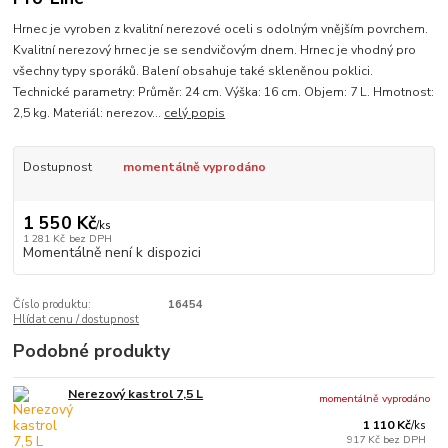
Hrnec je vyroben z kvalitní nerezové oceli s odolným vnějším povrchem.
Kvalitní nerezový hrnec je se sendvičovým dnem. Hrnec je vhodný pro
všechny typy sporáků. Balení obsahuje také skleněnou poklici.
Technické parametry: Průměr: 24 cm. Výška: 16 cm. Objem: 7 L. Hmotnost:
2,5 kg. Materiál: nerezov...
celý popis
Dostupnost
momentálně vyprodáno
1 550 Kč
/
ks
1 281 Kč
bez DPH
Momentálně není k dispozici
Číslo produktu:
16454
Hlídat cenu / dostupnost
Podobné produkty
Nerezový kastrol 7,5 L
momentálně vyprodáno
1 110 Kč
/
ks
917 Kč
bez DPH