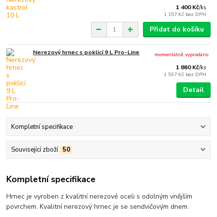
1 400 Kč
/
ks
1 157 Kč
bez DPH
Přidat do košíku
Nerezový hrnec s poklicí 9 L Pro-Line
momentálně vyprodáno
1 860 Kč
/
ks
1 537 Kč
bez DPH
Detail
Kompletní specifikace
Související zboží
50
Kompletní specifikace
Hrnec je vyroben z kvalitní nerezové oceli s odolným vnějším
povrchem. Kvalitní nerezový hrnec je se sendvičovým dnem.