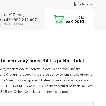
Přihlášení
 si rady? Zavolejte.
0
ks
p: +421 902 212 007
za
0,00 Kč
0 - do 16:00 hod
itní nerezový hrnec 34 L s poklicí Tidal
je vyroben z kvalitní nerezové oceli s odolným vnějším
em. Kvalitní nerezový hrnec je se sendvičovým dnem. Hrnec je
 na Všechny typy sporáků. Balení obsahuje také nerezovou
ku. TECHNICKÉ PARAMETRY Velikost: Vnitřní průměr: 34,5 cm.
34,5 cm. Objem: 34 L. Materiál: ner...
celý popis