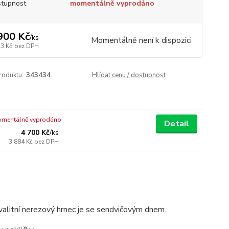
tupnost
momentálně vyprodáno
900 Kč
/
ks
Momentálně není k dispozici
23 Kč
bez DPH
roduktu:
343434
Hlídat cenu / dostupnost
mentálně vyprodáno
Detail
4 700 Kč
/
ks
3 884 Kč
bez DPH
valitní nerezový hrnec je se sendvičovým dnem.