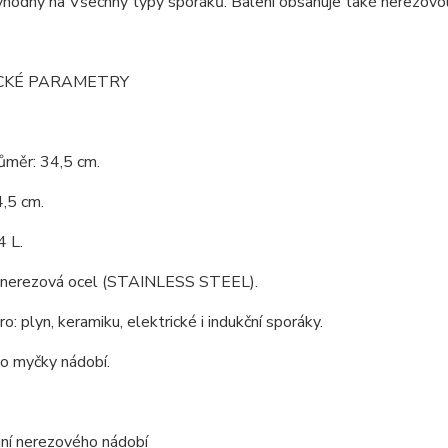
vhodný na Všechny typy sporáků. Balení obsahuje také nerezovou
CKÉ PARAMETRY
růměr: 34,5 cm.
,5 cm.
4 L.
: nerezová ocel (STAINLESS STEEL).
o: plyn, keramiku, elektrické i indukční sporáky.
o myčky nádobí.
ní nerezového nádobí