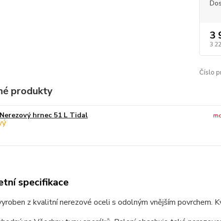
Dos
3 
3 2
Číslo p
é produkty
Nerezový hrnec 51 L Tidal
mo
tní specifikace
vyroben z kvalitní nerezové oceli s odolným vnějším povrchem. K