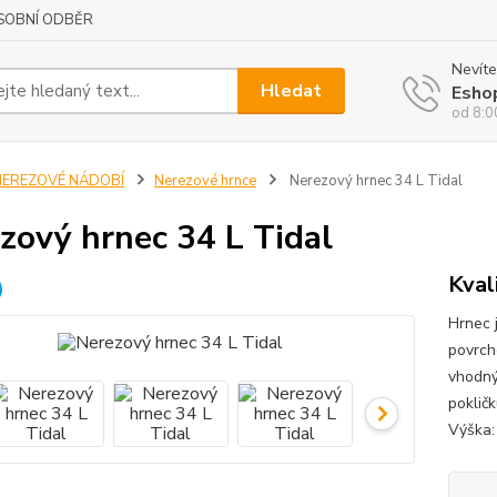
SOBNÍ ODBĚR
Nevíte
Hledat
Esho
od 8:0
NEREZOVÉ NÁDOBÍ
Nerezové hrnce
Nerezový hrnec 34 L Tidal
zový hrnec 34 L Tidal
Kval
Hrnec 
povrch
vhodný
poklič
Výška: 