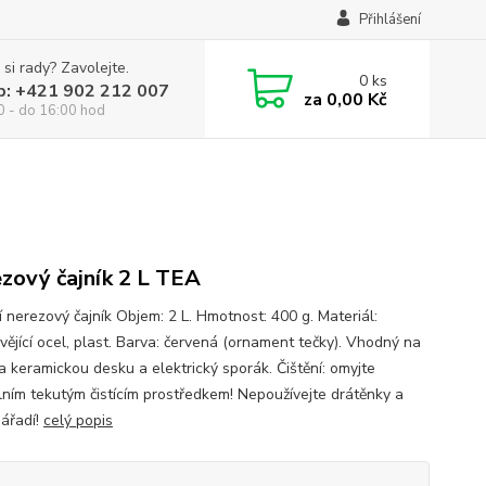
Přihlášení
 si rady? Zavolejte.
0
ks
p: +421 902 212 007
za
0,00 Kč
0 - do 16:00 hod
zový čajník 2 L TEA
í nerezový čajník Objem: 2 L. Hmotnost: 400 g. Materiál:
vějící ocel, plast. Barva: červená (ornament tečky). Vhodný na
a keramickou desku a elektrický sporák. Čištění: omyjte
lním tekutým čistícím prostředkem! Nepoužívejte drátěnky a
nářadí!
celý popis