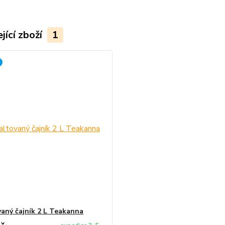
jící zboží
1
aný čajník 2 L Teakanna