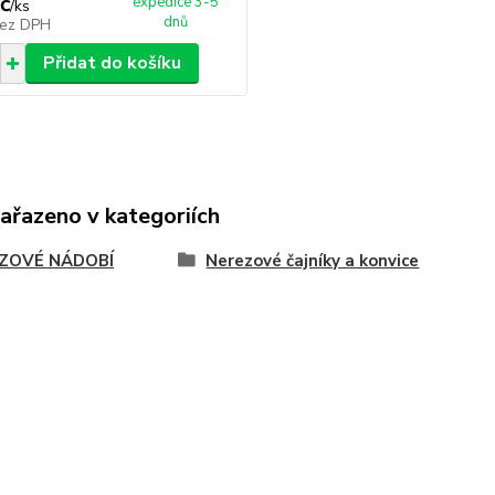
č
expedice 3-5
/
ks
dnů
ez DPH
Přidat do košíku
zařazeno v kategoriích
ZOVÉ NÁDOBÍ
Nerezové čajníky a konvice