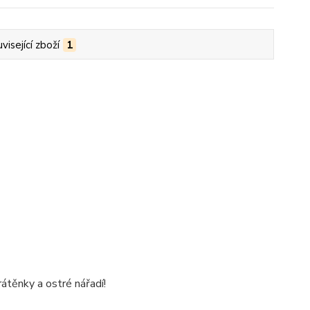
visející zboží
1
átěnky a ostré nářadí!