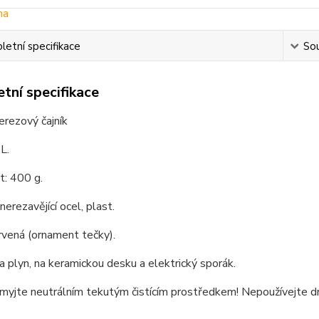
etní specifikace
Sou
tní specifikace
nerezový čajník
L.
: 400 g.
nerezavějící ocel, plast.
rvená (ornament tečky).
 plyn, na keramickou desku a elektrický sporák.
omyjte neutrálním tekutým čistícím prostředkem! Nepoužívejte dr