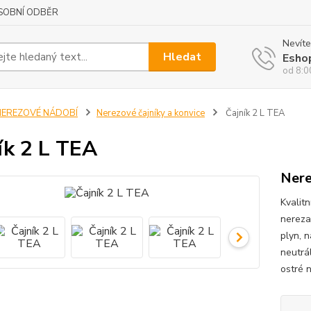
SOBNÍ ODBĚR
Nevíte
Hledat
Esho
od 8:0
NEREZOVÉ NÁDOBÍ
Nerezové čajníky a konvice
Čajník 2 L TEA
ík 2 L TEA
Nere
Kvalitn
nereza
plyn, n
neutrá
ostré 