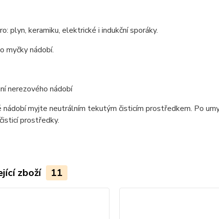
o: plyn, keramiku, elektrické i indukční sporáky.
o myčky nádobí.
ní nerezového nádobí
 nádobí myjte neutrálním tekutým čisticím prostředkem. Po umy
čisticí prostředky.
jící zboží
11