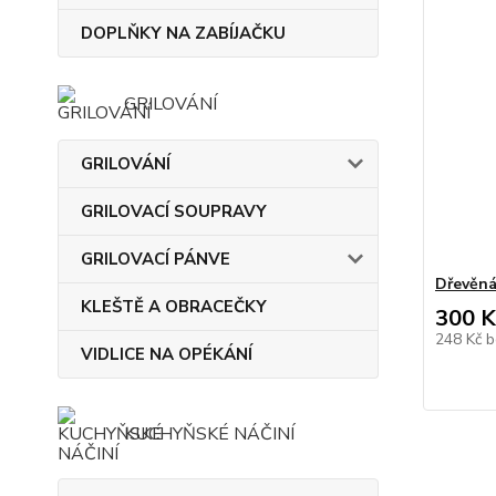
DOPLŇKY NA ZABÍJAČKU
GRILOVÁNÍ
GRILOVÁNÍ
GRILOVACÍ SOUPRAVY
GRILOVACÍ PÁNVE
Dřevěná
KLEŠTĚ A OBRACEČKY
300 K
248 Kč
b
VIDLICE NA OPÉKÁNÍ
KUCHYŇSKÉ NÁČINÍ