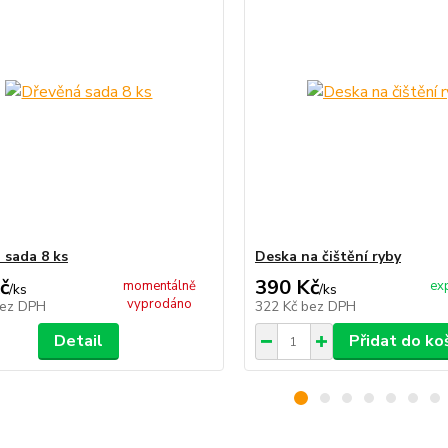
 sada 8 ks
Deska na čištění ryby
č
390 Kč
momentálně
ex
/
ks
/
ks
vyprodáno
ez DPH
322 Kč
bez DPH
Detail
Přidat do ko