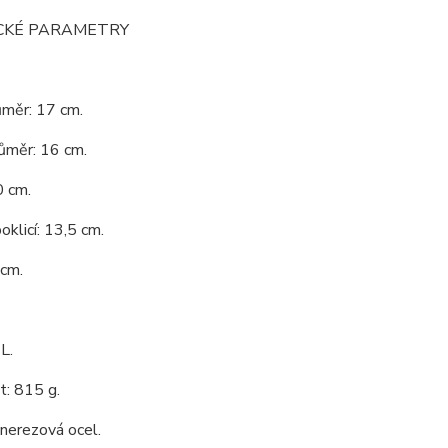
CKÉ PARAMETRY
ůměr: 17 cm.
růměr: 16 cm.
0 cm.
oklicí: 13,5 cm.
 cm.
L.
: 815 g.
 nerezová ocel.