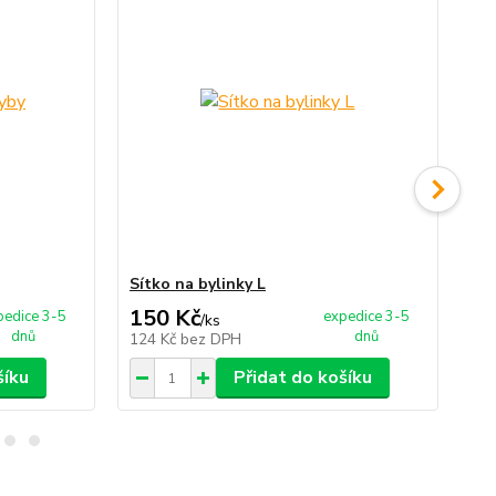
Sítko na bylinky L
Sí
150 Kč
4
pedice 3-5
expedice 3-5
/
ks
dnů
dnů
124 Kč
bez DPH
37
šíku
Přidat do košíku