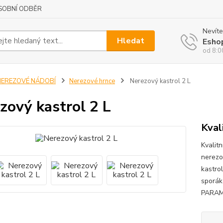
SOBNÍ ODBĚR
Nevíte
Hledat
Esho
od 8:0
NEREZOVÉ NÁDOBÍ
Nerezové hrnce
Nerezový kastrol 2 L
zový kastrol 2 L
Kval
Kvalitn
nerezo
kastro
sporák
PARAME