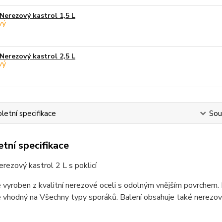
Nerezový kastrol 1,5 L
Nerezový kastrol 2,5 L
etní specifikace
Souv
tní specifikace
nerezový kastrol 2 L s poklicí
e vyroben z kvalitní nerezové oceli s odolným vnějším povrchem.
e vhodný na Všechny typy sporáků. Balení obsahuje také nerezov