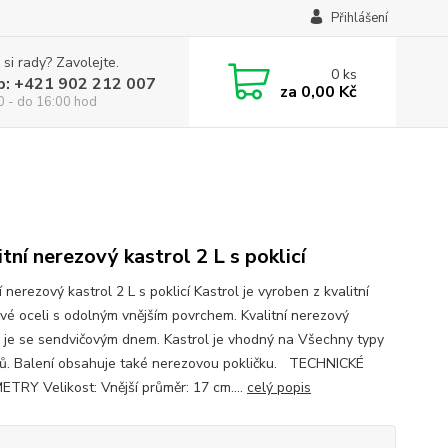
Přihlášení
 si rady? Zavolejte.
0
ks
p: +421 902 212 007
za
0,00 Kč
0 - do 16:00 hod
itní nerezový kastrol 2 L s poklicí
í nerezový kastrol 2 L s poklicí Kastrol je vyroben z kvalitní
vé oceli s odolným vnějším povrchem. Kvalitní nerezový
l je se sendvičovým dnem. Kastrol je vhodný na Všechny typy
ů. Balení obsahuje také nerezovou pokličku. TECHNICKÉ
TRY Velikost: Vnější průměr: 17 cm....
celý popis