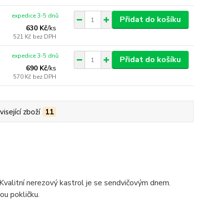
expedice 3-5 dnů
Přidat do košíku
630 Kč
/
ks
521 Kč
bez DPH
expedice 3-5 dnů
Přidat do košíku
690 Kč
/
ks
570 Kč
bez DPH
isející zboží
11
 Kvalitní nerezový kastrol je se sendvičovým dnem.
ou pokličku.