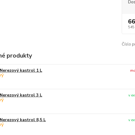
Dos
66
545
Číslo p
é produkty
Nerezový kastrol 1 L
mo
Nerezový kastrol 3 L
v e
Nerezový kastrol 8,5 L
v e