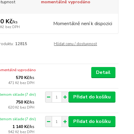
tupnost
momentálně vyprodáno
0 Kč
/
ks
Momentálně není k dispozici
 Kč
bez DPH
roduktu:
12815
Hlídat cenu / dostupnost
mentálně vyprodáno
Detail
570 Kč
/
ks
471 Kč
bez DPH
xternom sklade (7 dní)
Přidat do košíku
750 Kč
/
ks
620 Kč
bez DPH
xternom sklade (7 dní)
Přidat do košíku
1 140 Kč
/
ks
942 Kč
bez DPH