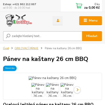
0
ks
Eshop: +421 902 212 007
za
0,00 Kč
od 8:00 - do 16:00 hod
Menu
Hledat
Úvod
GRILOVACÍ PÁNVE
Pánev na kaštany 26 cm BBQ
Pánev na kaštany 26 cm BBQ
Novinka
Ocelová leštěná pánev na kaštany 26 cm BBQ