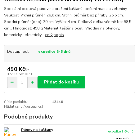
Speciální ocelová pánev na pražení kaštanů, pečení masa a zeleniny.
Velikost: Vrchní průměr: 26,6 cm. Vrchní průměr bez příruby: 25,5 cm.
Spodní průměr (dno): 20 cm. Výška: 4 cm. Celkový délka včetně let: 58,5
cm .. Hmotnost: 450 g Materiál: leštěná ocel Vhodná na plynový,
keramický i elektrický...
celý popis
Dostupnost
expedice 3-5 dnů
450 Kč
/
ks
372 Kč
bez DPH
Přidat do košíku
Číslo produktu:
13446
Hlídat cenu / dostupnost
Podobné produkty
Pánev na kaštany
expedice 3-5 dnů