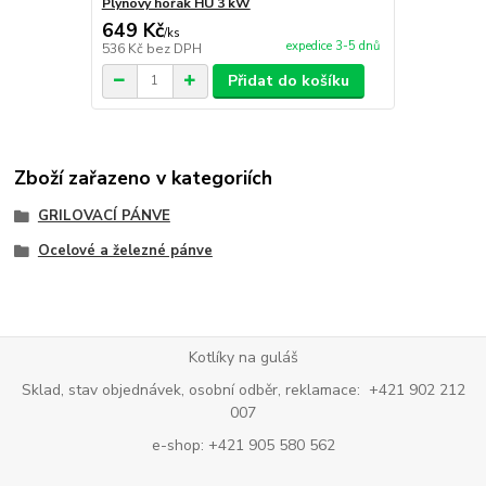
Plynový hořák HU 3 kW
649 Kč
/
ks
expedice 3-5 dnů
536 Kč
bez DPH
Přidat do košíku
Zboží zařazeno v kategoriích
GRILOVACÍ PÁNVE
Ocelové a železné pánve
Kotlíky na guláš
Sklad, stav objednávek, osobní odběr, reklamace: +421 902 212
007
e-shop: +421 905 580 562