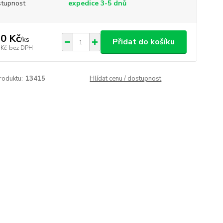
tupnost
expedice 3-5 dnů
0 Kč
/
ks
Přidat do košíku
 Kč
bez DPH
roduktu:
13415
Hlídat cenu / dostupnost