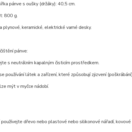
ířka pánve s oušky (držáky): 40,5 cm.
: 800 g.
 plynové, keramické, elektrické varné desky.
čištění pánve:
te s neutrálním kapalným čisticím prostředkem.
e používání látek a zařízení, které způsobují zjizvení (poškrábání)
lze mýt v myčce nádobí.
í používejte dřevo nebo plastové nebo silikonové nářadí, kovové