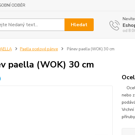
SOBNÍ ODBĚR
Nevíte
Hledat
Esho
od 8:0
PAELLA
Paella ocelové pánve
Pánev paella (WOK) 30 cm
v paella (WOK) 30 cm
Ocel
Ocelov
nebo z
podává
Vrchní 
příruby