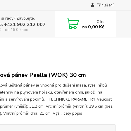
Přihlášení
 si rady? Zavolejte.
0
ks
p: +421 902 212 007
za
0,00 Kč
0 - do 16:00 hod
ová pánev Paella (WOK) 30 cm
á leštěná pánev je vhodná pro dušení masa, rýže, hřibů
eleniny na plynovém hořáku, otevřeném ohni, jakož i na
ní a servírování pokrmů. TECHNICKÉ PARAMETRY Velikost:
průměr (vnější): 31,2 cm. Vrchní průměr (vnitřní): 29,5 cm (bez
). Vnitřní průměr dna: 21 cm. Výš...
celý popis