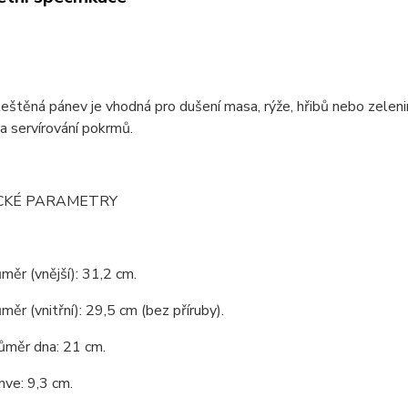
eštěná pánev je vhodná pro dušení masa, rýže, hřibů nebo zeleni
a servírování pokrmů.
CKÉ PARAMETRY
ůměr (vnější): 31,2 cm.
ůměr (vnitřní): 29,5 cm (bez příruby).
růměr dna: 21 cm.
ve: 9,3 cm.