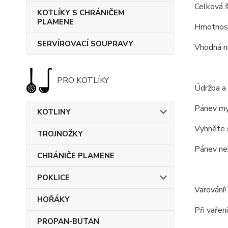
Celková š
KOTLÍKY S CHRÁNIČEM
PLAMENE
Hmotnost
SERVÍROVACÍ SOUPRAVY
Vhodná na
PRO KOTLÍKY
Údržba a 
Pánev myj
KOTLINY
Vyhněte s
TROJNOŽKY
Pánev ne
CHRÁNIČE PLAMENE
POKLICE
Varování!
HOŘÁKY
Při vařen
PROPAN-BUTAN