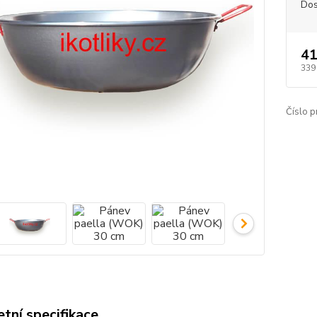
Dos
41
339
Číslo p
tní specifikace