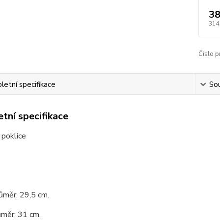
38
314
Číslo p
etní specifikace
Sou
tní specifikace
 poklice
růměr: 29,5 cm.
ůměr: 31 cm.