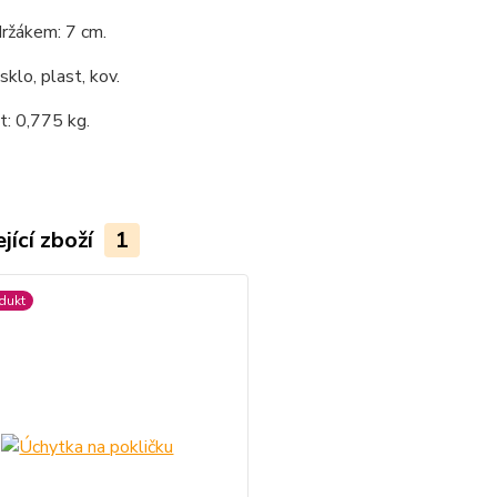
držákem: 7 cm.
sklo, plast, kov.
: 0,775 kg.
jící zboží
1
dukt