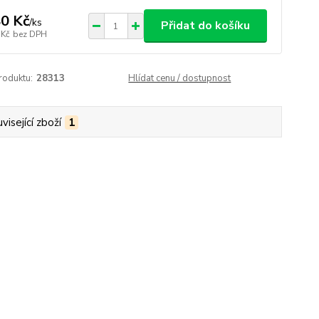
0 Kč
/
ks
Přidat do košíku
 Kč
bez DPH
roduktu:
28313
Hlídat cenu / dostupnost
visející zboží
1