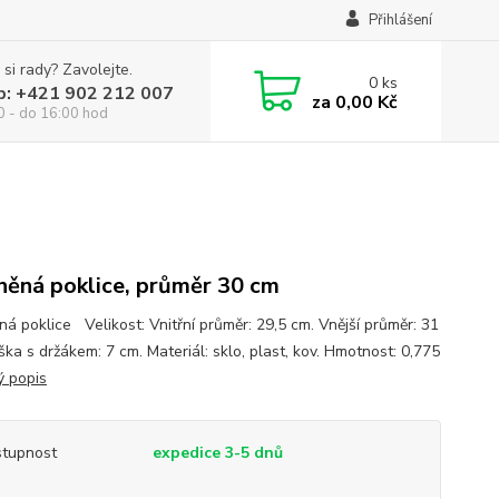
Přihlášení
 si rady? Zavolejte.
0
ks
p: +421 902 212 007
za
0,00 Kč
0 - do 16:00 hod
něná poklice, průměr 30 cm
ná poklice Velikost: Vnitřní průměr: 29,5 cm. Vnější průměr: 31
ka s držákem: 7 cm. Materiál: sklo, plast, kov. Hmotnost: 0,775
ý popis
tupnost
expedice 3-5 dnů