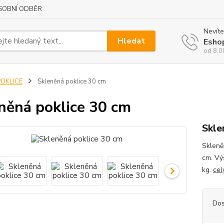
SOBNÍ ODBĚR
Nevíte
Hledat
Esho
od 8:0
POKLICE
Skleněná poklice 30 cm
něná poklice 30 cm
Skle
Skleně
cm. Výš
kg.
cel
Dos