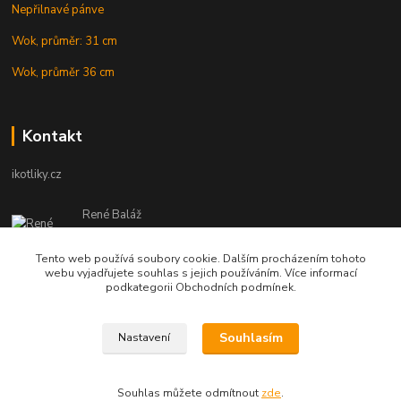
Nepřilnavé pánve
Wok, průměr: 31 cm
Wok, průměr 36 cm
Kontakt
ikotliky.cz
René Baláž
Eshop: +421 902 212 007
od 8:00 - do 16:00 hod
Tento web používá soubory cookie. Dalším procházením tohoto
webu vyjadřujete souhlas s jejich používáním. Více informací
info@ikotliky.cz
podkategorii Obchodních podmínek.
Souhlasím
Nastavení
Copyright © 2014-2020 IKOTLIKY.CZ, všetky práva vyhradené..
Souhlas můžete odmítnout
zde
.