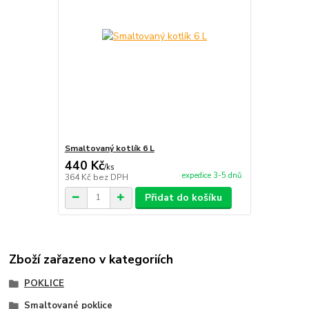
Smaltovaný kotlík 6 L
440 Kč
/
ks
expedice 3-5 dnů
364 Kč
bez DPH
Přidat do košíku
Zboží zařazeno v kategoriích
POKLICE
Smaltované poklice