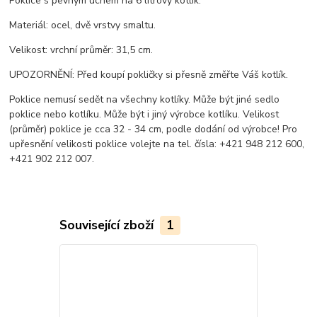
Poklice s pevným uchem na 6 litrový kotlík.
Materiál: ocel, dvě vrstvy smaltu.
Velikost: vrchní průměr: 31,5 cm.
UPOZORNĚNÍ: Před koupí pokličky si přesně změřte Váš kotlík.
Poklice nemusí sedět na všechny kotlíky. Může být jiné sedlo
poklice nebo kotlíku. Může být i jiný výrobce kotlíku. Velikost
(průměr) poklice je cca 32 - 34 cm, podle dodání od výrobce! Pro
upřesnění velikosti poklice volejte na tel. čísla: +421 948 212 600,
+421 902 212 007.
Související zboží
1