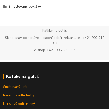
Smaltované pokličky
Kotlíky na guláš
Sklad, stav objednávek, osobní odběr, reklamace: +421 902 212
007
e-shop: +421 905 580 562
Kotlíky na guláš
Smaltovaný kotlík
Nerezový kotlík lesklý
Nerezový kotlík matný