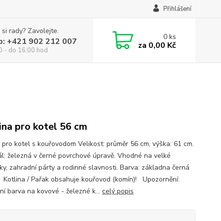
Přihlášení
 si rady? Zavolejte.
0
ks
p: +421 902 212 007
za
0,00 Kč
0 - do 16:00 hod
ina pro kotel 56 cm
a pro kotel s kouřovodom Velikost: průměr 56 cm, výška: 61 cm.
ál: železná v černé povrchové úpravě. Vhodné na velké
čky, zahradní párty a rodinné slavnosti. Barva: základna černá
 Kotlina / Pařak obsahuje kouřovod (komín)! Upozornění:
ní barva na kovové - železné k...
celý popis