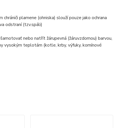
 chrániči plamene (ohniska) slouží pouze jako ochrana
a odstraní (tzv.spáli)
yšamotovať nebo natřít žárupevná (žáruvzdornou) barvou,
ny vysokým teplotám (kotle, krby, výfuky, komínové