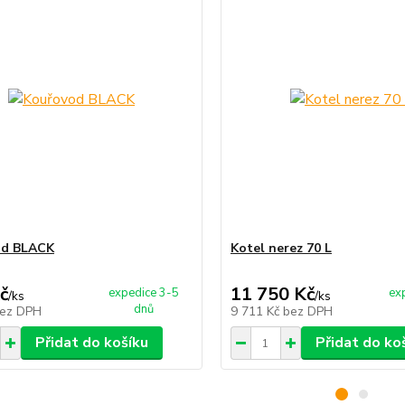
od BLACK
Kotel nerez 70 L
č
11 750 Kč
expedice 3-5
ex
/
ks
/
ks
dnů
ez DPH
9 711 Kč
bez DPH
Přidat do košíku
Přidat do ko