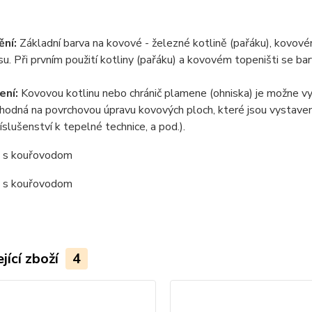
ění
:
Základní barva na kovové - železné kotlině (pařáku), kovovém
su. Při prvním použití kotliny (pařáku) a kovovém topeništi se barv
ení
:
Kovovou kotlinu nebo chránič plamene (ohniska) je možne v
vhodná na povrchovou úpravu kovových ploch, které jsou vystave
říslušenství k tepelné technice, a pod.).
jící zboží
4