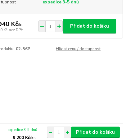
tupnost
expedice 3-5 dnů
940 Kč
/
ks
Přidat do košíku
30 Kč
bez DPH
roduktu:
02-56P
Hlídat cenu / dostupnost
expedice 3-5 dnů
Přidat do košíku
9 200 Kč
/
ks