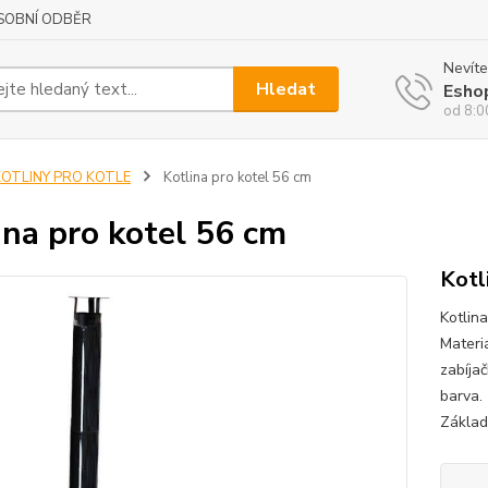
SOBNÍ ODBĚR
Nevíte
Hledat
Esho
od 8:0
KOTLINY PRO KOTLE
Kotlina pro kotel 56 cm
ina pro kotel 56 cm
Kotl
Kotlin
Materi
zabíja
barva.
Základ