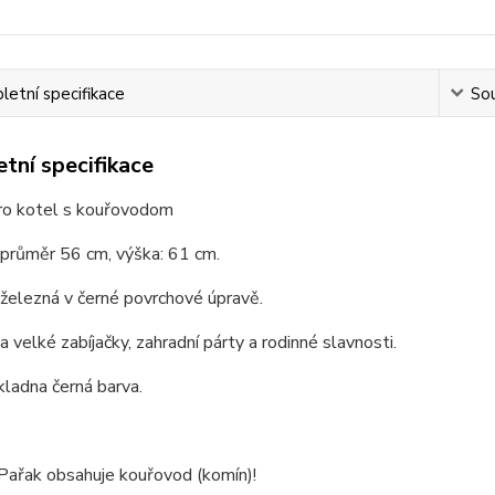
etní specifikace
Sou
tní specifikace
pro kotel s kouřovodom
 průměr 56 cm, výška: 61 cm.
 železná v černé povrchové úpravě.
 velké zabíjačky, zahradní párty a rodinné slavnosti.
kladna černá barva.
 Pařak obsahuje kouřovod (komín)!