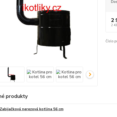
Dos
2 
2 4
Číslo p
é produkty
Zabijačková nerezová kotlina 56 cm