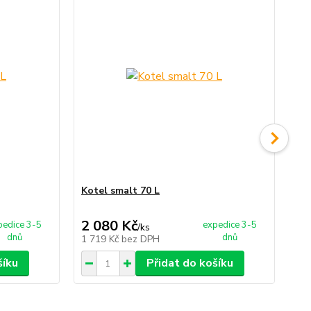
Kotel smalt 70 L
Ro
11
2 080 Kč
3
pedice 3-5
expedice 3-5
/
ks
dnů
dnů
1 719 Kč
bez DPH
24
šíku
Přidat do košíku