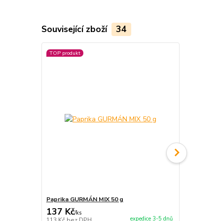
Související zboží
34
TOP produkt
TOP produkt
Paprika GURMÁN MIX 50 g
Paprika GU
137 Kč
590 Kč
/
ks
/
ks
expedice 3-5 dnů
113 Kč
bez DPH
488 Kč
bez 