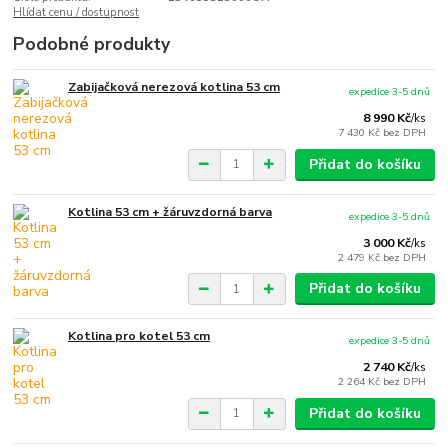
Hlídat cenu / dostupnost
Podobné produkty
Zabijačková nerezová kotlina 53 cm
expedice 3-5 dnů
8 990 Kč
/
ks
7 430 Kč
bez DPH
Přidat do košíku
Kotlina 53 cm + žáruvzdorná barva
expedice 3-5 dnů
3 000 Kč
/
ks
2 479 Kč
bez DPH
Přidat do košíku
Kotlina pro kotel 53 cm
expedice 3-5 dnů
2 740 Kč
/
ks
2 264 Kč
bez DPH
Přidat do košíku