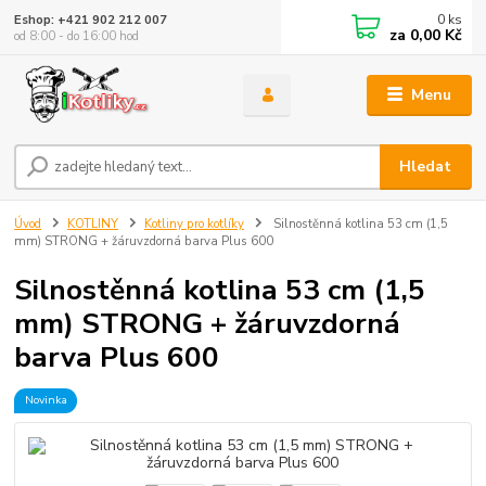
0
ks
Eshop: +421 902 212 007
za
0,00 Kč
od 8:00 - do 16:00 hod
Menu
Hledat
Úvod
KOTLINY
Kotliny pro kotlíky
Silnostěnná kotlina 53 cm (1,5
mm) STRONG + žáruvzdorná barva Plus 600
Silnostěnná kotlina 53 cm (1,5
mm) STRONG + žáruvzdorná
barva Plus 600
Novinka