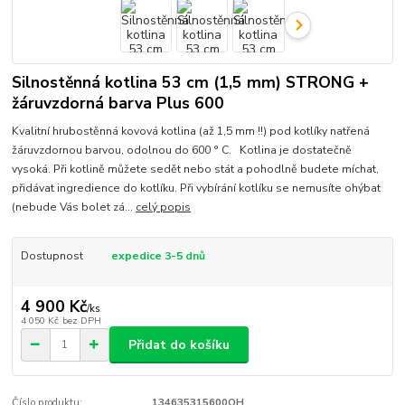
Silnostěnná kotlina 53 cm (1,5 mm) STRONG +
žáruvzdorná barva Plus 600
Kvalitní hrubostěnná kovová kotlina (až 1,5 mm !!) pod kotlíky natřená
žáruvzdornou barvou, odolnou do 600 ° C. Kotlina je dostatečně
vysoká. Při kotlině můžete sedět nebo stát a pohodlně budete míchat,
přidávat ingredience do kotlíku. Při vybírání kotlíku se nemusíte ohýbat
(nebude Vás bolet zá...
celý popis
Dostupnost
expedice 3-5 dnů
4 900 Kč
/
ks
4 050 Kč
bez DPH
Přidat do košíku
Číslo produktu:
134635315600OH