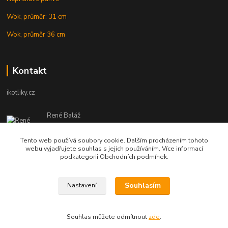
Wok, průměr: 31 cm
Wok, průměr 36 cm
Kontakt
ikotliky.cz
René Baláž
Eshop: +421 902 212 007
od 8:00 - do 16:00 hod
Tento web používá soubory cookie. Dalším procházením tohoto
webu vyjadřujete souhlas s jejich používáním. Více informací
info@ikotliky.cz
podkategorii Obchodních podmínek.
Souhlasím
Nastavení
Copyright © 2014-2020 IKOTLIKY.CZ, všetky práva vyhradené..
Souhlas můžete odmítnout
zde
.
Vytvořeno na
Eshop-rychle.cz