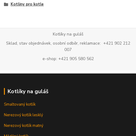
Kotliny pro kotle
Kotlíky na guláš
Sklad, stav objednávek, osobní odběr, reklamace: +421 902 212
007
e-shop: +421 905 580 562
Kotlíky na guláš
Smaltovaný kotlík
Nerezový kotlík lesklý
Nerezový kotlík matný