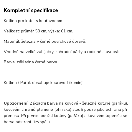
Kompletní specifikace
Kotlina pro kotel s kouřovodom
Velikost: průměr 58 cm, výška: 61 cm.
Materiál: železná v černé povrchové úpravě.
Vhodné na velké zabíjačky, zahradní párty a rodinné slavnosti.
Barva: základna černá barva.
Kotlina / Pařak obsahuje kouřovod (komín)!
Upozornění
:
Základní barva na kovové - železné kotlině (pařáku),
kovovém chrániči plamene (ohniska) slouží pouze jako ochrana při
přenosu. Při prvním použití kotliny (pařáku) a kovovém topeništi se
barva odstraní (tzv.spáli)