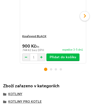
Kouřovod BLACK
Kotel nerez
900 Kč
12 370 
/
ks
expedice 3-5 dnů
744 Kč
bez DPH
10 223 Kč
be
Přidat do košíku
Zboží zařazeno v kategoriích
KOTLINY
KOTLINY PRO KOTLE