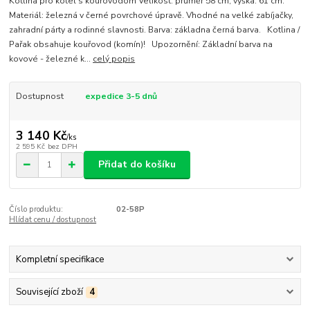
Kotlina pro kotel s kouřovodom Velikost: průměr 58 cm, výška: 61 cm.
Materiál: železná v černé povrchové úpravě. Vhodné na velké zabíjačky,
zahradní párty a rodinné slavnosti. Barva: základna černá barva. Kotlina /
Pařak obsahuje kouřovod (komín)! Upozornění: Základní barva na
kovové - železné k...
celý popis
Dostupnost
expedice 3-5 dnů
3 140 Kč
/
ks
2 595 Kč
bez DPH
Přidat do košíku
Číslo produktu:
02-58P
Hlídat cenu / dostupnost
Kompletní specifikace
Související zboží
4