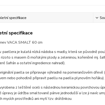
etní specifikace
Sou
tní specifikace
pánev VACA SMALT 60 cm
. paellera je kulatá nízká nádoba s madly, která se původně pou
rizoto s masem či mořskými plody a zeleninou, kořeněné mj. ša
teré šafrán a ostatní ingredience nahradí).
riginální paella se připravuje výhradně na pomerančovém dřevě 
vem nebo pohodlně připravit paellu na paella plynovém hořáku).
vyrobena z leštěné oceli s následnou keramickou povrchovou úpra
 úpravy je údržba smaltované pánve jednodušší a lze ji navíc u
ch mycích prostředků ani mytí tzv. drátěnkou.