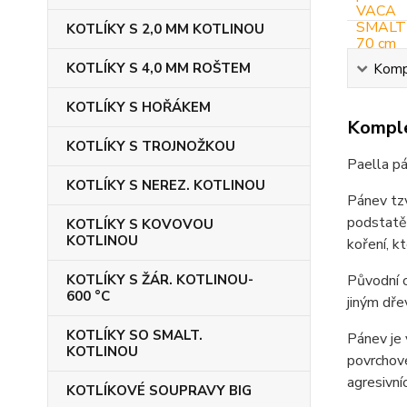
KOTLÍKY S 2,0 MM KOTLINOU
KOTLÍKY S 4,0 MM ROŠTEM
Kompl
KOTLÍKY S HOŘÁKEM
Komple
KOTLÍKY S TROJNOŽKOU
Paella 
KOTLÍKY S NEREZ. KOTLINOU
Pánev tzv
podstatě 
KOTLÍKY S KOVOVOU
KOTLINOU
koření, k
KOTLÍKY S ŽÁR. KOTLINOU-
Původní o
600 °C
jiným dře
KOTLÍKY SO SMALT.
Pánev je 
KOTLINOU
povrchové
agresivní
KOTLÍKOVÉ SOUPRAVY BIG