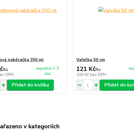
ová naběračka 350 ml
Vařečka 50 cm
č
121 Kč
expedice 3-5
ex
/
ks
/
ks
dnů
ez DPH
100 Kč
bez DPH
Přidat do košíku
Přidat do ko
zařazeno v kategoriích