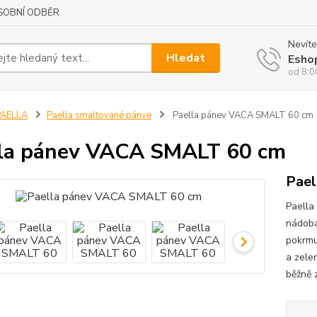
SOBNÍ ODBĚR
Nevíte
Hledat
Esho
od 8:0
PAELLA
Paella smaltované pánve
Paella pánev VACA SMALT 60 cm
la pánev VACA SMALT 60 cm
Pael
Paella
nádoba
pokrmu
a zele
běžně z