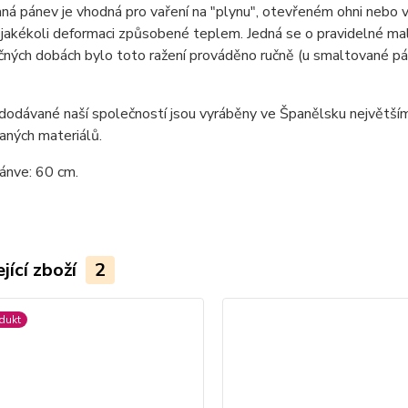
á pánev je vhodná pro vaření na "plynu", otevřeném ohni nebo v
jakékoli deformaci způsobené teplem. Jedná se o pravidelné malé
ných dobách bylo toto ražení prováděno ručně (u smaltované pá
 dodávané naší společností jsou vyráběny ve Španělsku největš
vaných materiálů.
ánve: 60 cm.
jící zboží
2
dukt