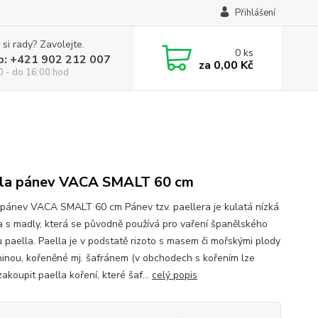
Přihlášení
 si rady? Zavolejte.
0
ks
p: +421 902 212 007
za
0,00 Kč
0 - do 16:00 hod
la pánev VACA SMALT 60 cm
 pánev VACA SMALT 60 cm Pánev tzv. paellera je kulatá nízká
 s madly, která se původně používá pro vaření španělského
 paella. Paella je v podstatě rizoto s masem či mořskými plody
ninou, kořeněné mj. šafránem (v obchodech s kořením lze
akoupit paella koření, které šaf...
celý popis