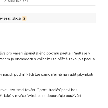
2 058 Kč
bez DPH
visející zboží
2
žívá pro vaření španělského pokrmu paella. Paella je v
fránem (v obchodech s kořením lze běžně zakoupit paella
(v našich podmínkách lze samozřejmě nahradit jakýmkoli
vou tzv. smaltování. Oproti tradiční pánvi bez
mýt také v myčce. Výrobce nedoporučuje používání