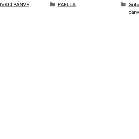
OVACÍ PÁNVE
PAELLA
Gril
pán