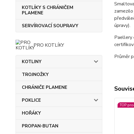
Smaltovan
KOTLÍKY S CHRÁNIČEM
zamezilo 
PLAMENE
předváleč
úpravy).
SERVÍROVACÍ SOUPRAVY
Paellery
certifiko
PRO KOTLÍKY
Průměr p
KOTLINY
TROJNOŽKY
CHRÁNIČE PLAMENE
Souvise
POKLICE
TOP pro
HOŘÁKY
PROPAN-BUTAN