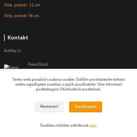
Wok, průměr: 31 cm
Wok, průměr 36 cm
Kontakt
ikotliky.cz
René Baláž
Eshop: +421 902 212 007
od 8:00 - do 16:00 hod
Tento web používá soubory cookie. Dalším procházením tohoto
webu vyjadřujete souhlas s jejich používáním. Více informací
info@ikotliky.cz
podkategorii Obchodních podmínek.
Souhlasím
Nastavení
Copyright © 2014-2020 IKOTLIKY.CZ, všetky práva vyhradené..
Souhlas můžete odmítnout
zde
.
Vytvořeno na
Eshop-rychle.cz