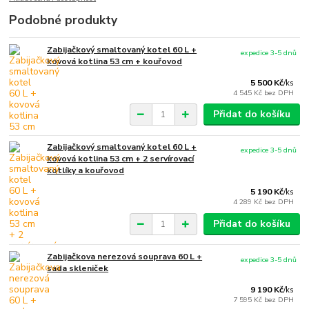
Podobné produkty
Zabijačkový smaltovaný kotel 60 L +
expedice 3-5 dnů
kovová kotlina 53 cm + kouřovod
5 500 Kč
/
ks
4 545 Kč
bez DPH
Přidat do košíku
Zabijačkový smaltovaný kotel 60 L +
expedice 3-5 dnů
kovová kotlina 53 cm + 2 servírovací
kotlíky a kouřovod
5 190 Kč
/
ks
4 289 Kč
bez DPH
Přidat do košíku
Zabijačkova nerezová souprava 60 L +
expedice 3-5 dnů
sada skleniček
9 190 Kč
/
ks
7 595 Kč
bez DPH