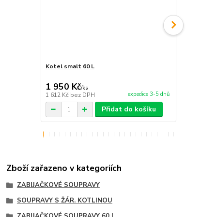
Kotel smalt 60 L
Kotel nerez
1 950 Kč
11 450 
/
ks
expedice 3-5 dnů
1 612 Kč
bez DPH
9 463 Kč
bez
Přidat do košíku
Zboží zařazeno v kategoriích
ZABIJAČKOVÉ SOUPRAVY
SOUPRAVY S ŽÁR. KOTLINOU
ZABIJAČKOVÉ SOUPRAVY 60 L