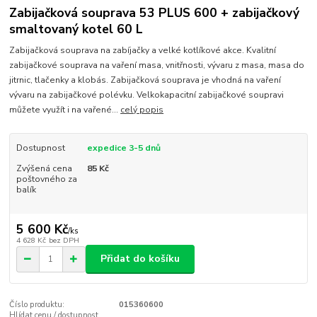
Zabijačková souprava 53 PLUS 600 + zabijačkový
smaltovaný kotel 60 L
Zabijačková souprava na zabíjačky a velké kotlíkové akce. Kvalitní
zabijačkové souprava na vaření masa, vnitřnosti, vývaru z masa, masa do
jitrnic, tlačenky a klobás. Zabijačková souprava je vhodná na vaření
vývaru na zabijačkové polévku. Velkokapacitní zabijačkové soupravi
můžete využít i na vařené...
celý popis
Dostupnost
expedice 3-5 dnů
Zvýšená cena
85 Kč
poštovného za
balík
5 600 Kč
/
ks
4 628 Kč
bez DPH
Přidat do košíku
Číslo produktu:
015360600
Hlídat cenu / dostupnost