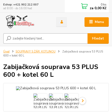
0
ks
Eshop: +421 902 212 007
za
0,00 Kč
od 8:00 - do 16:00 hod
Menu
Hledat
Úvod
SOUPRAVY S ŽÁR. KOTLINOU
Zabijačková souprava 53 PLUS
600 + kotel 60 L
Zabijačková souprava 53 PLUS
600 + kotel 60 L