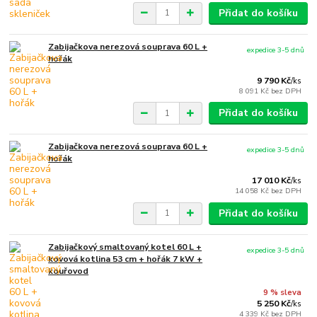
Přidat do košíku
Zabijačkova nerezová souprava 60 L +
expedice 3-5 dnů
hořák
9 790 Kč
/
ks
8 091 Kč
bez DPH
Přidat do košíku
Zabijačkova nerezová souprava 60 L +
expedice 3-5 dnů
hořák
17 010 Kč
/
ks
14 058 Kč
bez DPH
Přidat do košíku
Zabijačkový smaltovaný kotel 60 L +
expedice 3-5 dnů
kovová kotlina 53 cm + hořák 7 kW +
kouřovod
9 % sleva
5 250 Kč
/
ks
4 339 Kč
bez DPH