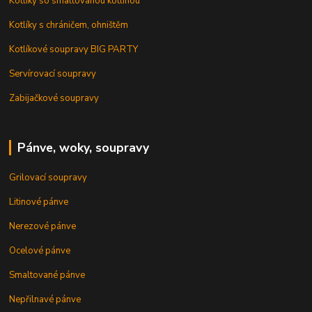
Kotlíky so smaltovanou kotlinou
Kotlíky s chráničem, ohništěm
Kotlíkové soupravy BIG PARTY
Servírovací soupravy
Zabijačkové soupravy
Pánve, woky, soupravy
Grilovací soupravy
Litinové pánve
Nerezové pánve
Ocelové pánve
Smaltované pánve
Nepřilnavé pánve