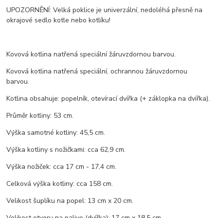
UPOZORNĚNÍ: Velká poklice je univerzální, nedoléhá přesně na
okrajové sedlo kotle nebo kotlíku!
Kovová kotlina natřená speciální žáruvzdornou barvou.
Kovová kotlina natřená speciální, ochrannou žáruvzdornou
barvou.
Kotlina obsahuje: popelník, otevírací dvířka (+ záklopka na dvířka).
Průměr kotliny: 53 cm.
Výška samotné kotliny: 45,5 cm.
Výška kotliny s nožičkami: cca 62,9 cm.
Výška nožiček: cca 17 cm - 17,4 cm.
Celková výška kotliny: cca 158 cm.
Velikost šuplíku na popel: 13 cm x 20 cm.
Velikost otvoru na palivo (dvířka): 17 cm x 18,5 cm.