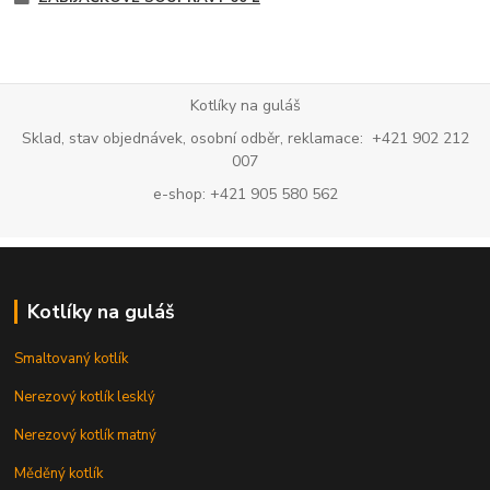
Kotlíky na guláš
Sklad, stav objednávek, osobní odběr, reklamace: +421 902 212
007
e-shop: +421 905 580 562
Kotlíky na guláš
Smaltovaný kotlík
Nerezový kotlík lesklý
Nerezový kotlík matný
Měděný kotlík