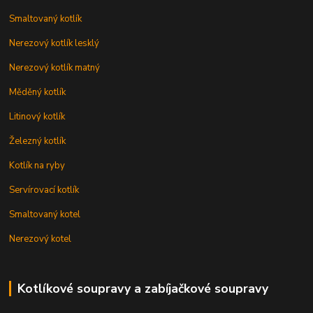
Smaltovaný kotlík
Nerezový kotlík lesklý
Nerezový kotlík matný
Měděný kotlík
Litinový kotlík
Železný kotlík
Kotlík na ryby
Servírovací kotlík
Smaltovaný kotel
Nerezový kotel
Kotlíkové soupravy a zabíjačkové soupravy