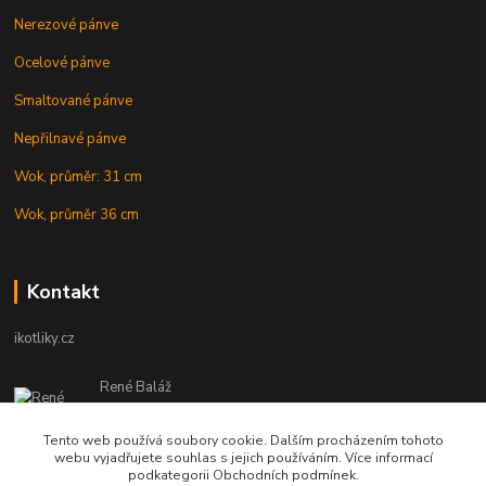
Nerezové pánve
Ocelové pánve
Smaltované pánve
Nepřilnavé pánve
Wok, průměr: 31 cm
Wok, průměr 36 cm
Kontakt
ikotliky.cz
René Baláž
Eshop: +421 902 212 007
od 8:00 - do 16:00 hod
Tento web používá soubory cookie. Dalším procházením tohoto
webu vyjadřujete souhlas s jejich používáním. Více informací
info@ikotliky.cz
podkategorii Obchodních podmínek.