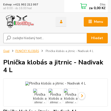
0
ks
Eshop: +421 902 212 007
za
0,00 Kč
od 8:00 - do 16:00 hod
Menu
Hledat
Úvod
PLNIČKY KLOBÁS
Plnička klobás a jitrnic - Nadivak 4 L
Plnička klobás a jitrnic - Nadivak
4 L