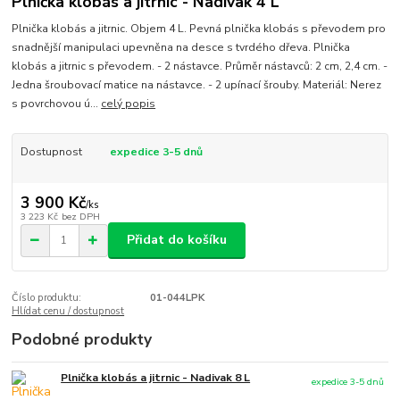
Plnička klobás a jitrnic - Nadivak 4 L
Plnička klobás a jitrnic. Objem 4 L. Pevná plnička klobás s převodem pro
snadnější manipulaci upevněna na desce s tvrdého dřeva. Plnička
klobás a jitrnic s převodem. - 2 nástavce. Průměr nástavců: 2 cm, 2,4 cm. -
Jedna šroubovací matice na nástavce. - 2 upínací šrouby. Materiál: Nerez
s povrchovou ú...
celý popis
Dostupnost
expedice 3-5 dnů
3 900 Kč
/
ks
3 223 Kč
bez DPH
Přidat do košíku
Číslo produktu:
01-044LPK
Hlídat cenu / dostupnost
Podobné produkty
Plnička klobás a jitrnic - Nadivak 8 L
expedice 3-5 dnů