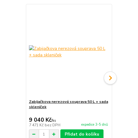
Zabijačkova nerezová souprava 50 L + sada
Smaltovaný k
skleniček
kotlina 50 
Party
9 040 Kč
4 030 Kč
/
ks
expedice 3-5 dnů
7 471 Kč
bez DPH
3 331 Kč
bez
Přidat do košíku