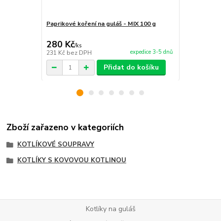
Paprikové koření na guláš - MIX 100 g
Servírovaci
280 Kč
6 990 Kč
/
ks
expedice 3-5 dnů
231 Kč
bez DPH
5 777 Kč
bez
Přidat do košíku
Zboží zařazeno v kategoriích
KOTLÍKOVÉ SOUPRAVY
KOTLÍKY S KOVOVOU KOTLINOU
Kotlíky na guláš