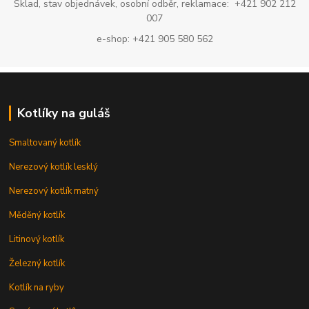
Sklad, stav objednávek, osobní odběr, reklamace: +421 902 212
007
e-shop: +421 905 580 562
Kotlíky na guláš
Smaltovaný kotlík
Nerezový kotlík lesklý
Nerezový kotlík matný
Měděný kotlík
Litinový kotlík
Železný kotlík
Kotlík na ryby