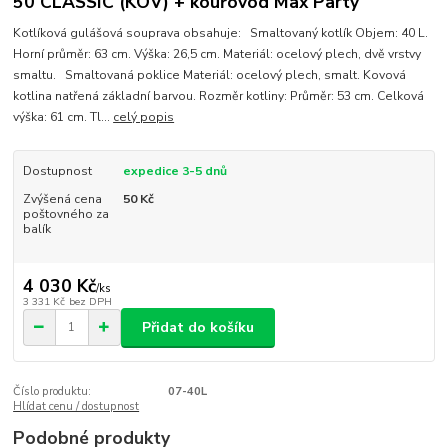
50 CLASSIC (KOV) + kouřovod Max Party
Kotlíková gulášová souprava obsahuje: Smaltovaný kotlík Objem: 40 L.
Horní průměr: 63 cm. Výška: 26,5 cm. Materiál: ocelový plech, dvě vrstvy
smaltu. Smaltovaná poklice Materiál: ocelový plech, smalt. Kovová
kotlina natřená základní barvou. Rozměr kotliny: Průměr: 53 cm. Celková
výška: 61 cm. Tl...
celý popis
Dostupnost
expedice 3-5 dnů
Zvýšená cena
50 Kč
poštovného za
balík
4 030 Kč
/
ks
3 331 Kč
bez DPH
Přidat do košíku
Číslo produktu:
07-40L
Hlídat cenu / dostupnost
Podobné produkty