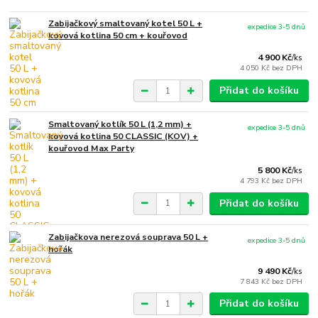
Zabijačkový smaltovaný kotel 50 L +
expedice 3-5 dnů
kovová kotlina 50 cm + kouřovod
4 900 Kč
/
ks
4 050 Kč
bez DPH
Přidat do košíku
Smaltovaný kotlík 50 L (1,2 mm) +
expedice 3-5 dnů
kovová kotlina 50 CLASSIC (KOV) +
kouřovod Max Party
5 800 Kč
/
ks
4 793 Kč
bez DPH
Přidat do košíku
Zabijačkova nerezová souprava 50 L +
expedice 3-5 dnů
hořák
9 490 Kč
/
ks
7 843 Kč
bez DPH
Přidat do košíku