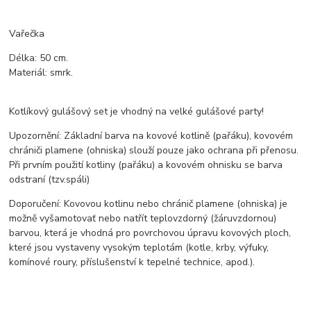
Vařečka
Délka: 50 cm.
Materiál: smrk.
Kotlíkový gulášový set je vhodný na velké gulášové party!
Upozornění: Základní barva na kovové kotlině (pařáku), kovovém
chrániči plamene (ohniska) slouží pouze jako ochrana při přenosu.
Při prvním použití kotliny (pařáku) a kovovém ohnisku se barva
odstraní (tzv.spáli)
Doporučení: Kovovou kotlinu nebo chránič plamene (ohniska) je
možně vyšamotovať nebo natřít teplovzdorný (žáruvzdornou)
barvou, která je vhodná pro povrchovou úpravu kovových ploch,
které jsou vystaveny vysokým teplotám (kotle, krby, výfuky,
komínové roury, příslušenství k tepelné technice, apod.).