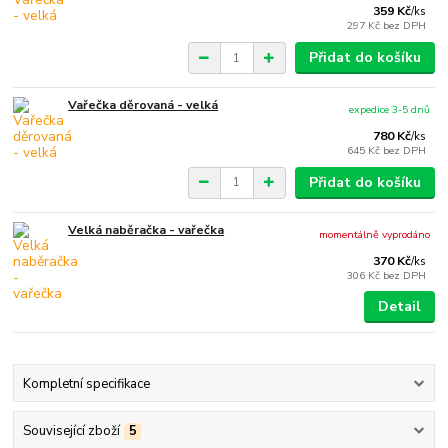
359 Kč
/
ks
297 Kč
bez DPH
Přidat do košíku
Vařečka děrovaná - velká
expedice 3-5 dnů
780 Kč
/
ks
645 Kč
bez DPH
Přidat do košíku
Velká naběračka - vařečka
momentálně vyprodáno
370 Kč
/
ks
306 Kč
bez DPH
Detail
Kompletní specifikace
Související zboží
5