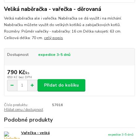
Veliká naběračka - vařečka - děrovaná
Velká naběračka ale i vařečka. Naběračka se dá využít i na míchání.
Naběračku můžete využít do velkých kotlíků a zabijačkových kotlů.
Rozměry: Průměr vařečky - naběračky: 16 cm Délka rukojeti: 63 cm.
Celková délka: 70 cm.
celý popis
Dostupnost
expedice 3-5 dnů
790 Kč
/
ks
653 Kč
bez DPH
Přidat do košíku
Číslo produktu:
57016
Hlídat cenu / dostupnost
Podobné produkty
Vařečka - velká
expedice 3-5 dnů