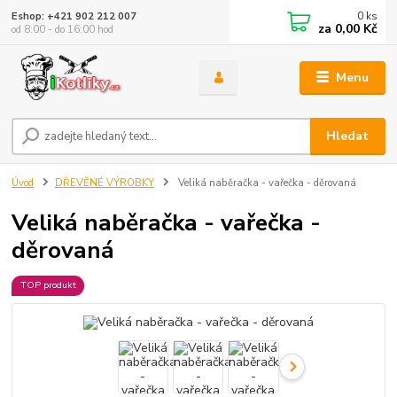
0
ks
Eshop: +421 902 212 007
za
0,00 Kč
od 8:00 - do 16:00 hod
Menu
Hledat
Úvod
DŘEVĚNÉ VÝROBKY
Veliká naběračka - vařečka - děrovaná
Veliká naběračka - vařečka -
děrovaná
TOP produkt