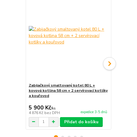
Zabijačkový smaltovaný kotel 80 L +
Zabijačková
kovová kotlina 58 cm + 2 servírovací kotlíky
2 servírovací
a kouřovod
5 900 Kč
11 800 
/
ks
expedice 3-5 dnů
4 876 Kč
bez DPH
9 752 Kč
bez
Přidat do košíku