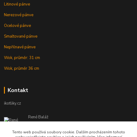
Litinové pánve
Nerezové pánve
Ocelové pánve
Smaltované pánve
Nepřilnavé pánve
Wok, průměr: 31 cm
Wok, průměr 36 cm
Kontakt
ikotliky.cz
René Baláž
Eshop: +421 902 212 007
od 8:00 - do 16:00 hod
Tento web používá soubory cookie. Dalším procházením tohoto