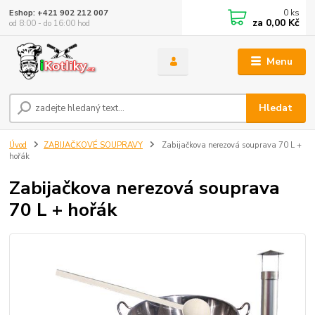
0
ks
Eshop: +421 902 212 007
za
0,00 Kč
od 8:00 - do 16:00 hod
Menu
Hledat
Úvod
ZABIJAČKOVÉ SOUPRAVY
Zabijačkova nerezová souprava 70 L +
hořák
Zabijačkova nerezová souprava
70 L + hořák