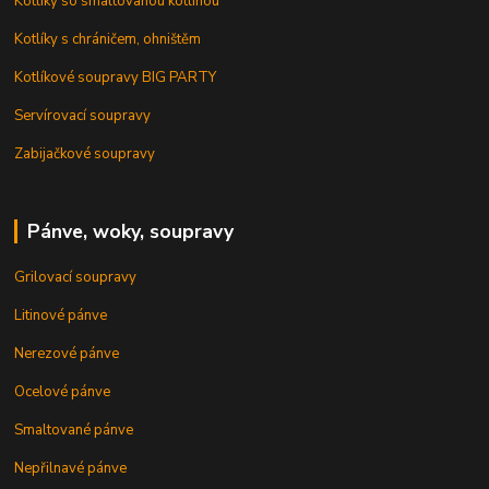
Kotlíky so smaltovanou kotlinou
Kotlíky s chráničem, ohništěm
Kotlíkové soupravy BIG PARTY
Servírovací soupravy
Zabijačkové soupravy
Pánve, woky, soupravy
Grilovací soupravy
Litinové pánve
Nerezové pánve
Ocelové pánve
Smaltované pánve
Nepřilnavé pánve