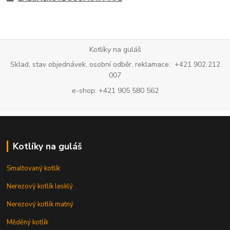
Kotlíky na guláš
Sklad, stav objednávek, osobní odběr, reklamace: +421 902 212
007
e-shop: +421 905 580 562
Kotlíky na guláš
Smaltovaný kotlík
Nerezový kotlík lesklý
Nerezový kotlík matný
Měděný kotlík