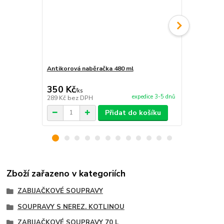
Antikorová naběračka 480 ml
Plnička klobá
350 Kč
7 450 Kč
/
ks
expedice 3-5 dnů
289 Kč
bez DPH
6 157 Kč
bez
Přidat do košíku
Zboží zařazeno v kategoriích
ZABIJAČKOVÉ SOUPRAVY
SOUPRAVY S NEREZ. KOTLINOU
ZABIJAČKOVÉ SOUPRAVY 70 L