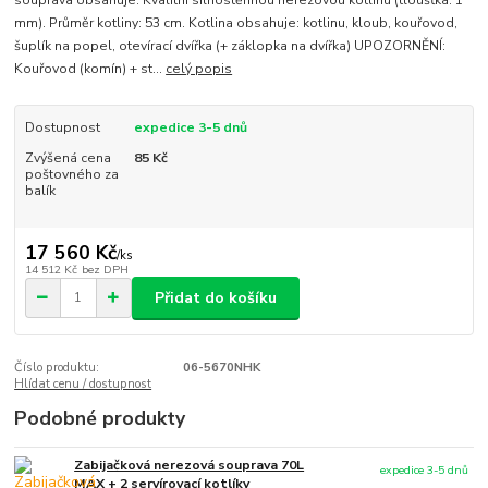
souprava obsahuje: Kvalitní silnostěnnou nerezovou kotlinu (tloušťka: 1
mm). Průměr kotliny: 53 cm. Kotlina obsahuje: kotlinu, kloub, kouřovod,
šuplík na popel, otevírací dvířka (+ záklopka na dvířka) UPOZORNĚNÍ:
Kouřovod (komín) + st...
celý popis
Dostupnost
expedice 3-5 dnů
Zvýšená cena
85 Kč
poštovného za
balík
17 560 Kč
/
ks
14 512 Kč
bez DPH
Přidat do košíku
Číslo produktu:
06-5670NHK
Hlídat cenu / dostupnost
Podobné produkty
Zabijačková nerezová souprava 70L
expedice 3-5 dnů
MAX + 2 servírovací kotlíky