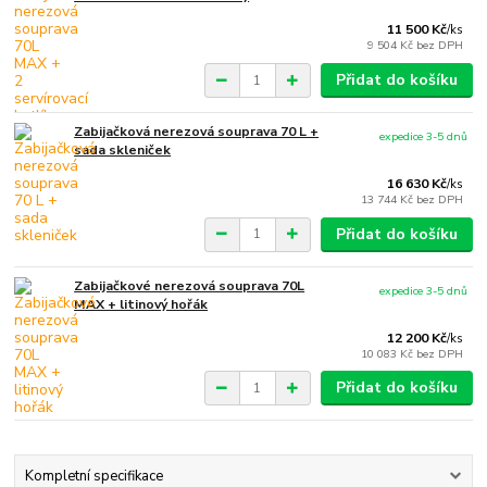
11 500 Kč
/
ks
9 504 Kč
bez DPH
Přidat do košíku
Zabijačková nerezová souprava 70 L +
expedice 3-5 dnů
sada skleniček
16 630 Kč
/
ks
13 744 Kč
bez DPH
Přidat do košíku
Zabijačkové nerezová souprava 70L
expedice 3-5 dnů
MAX + litinový hořák
12 200 Kč
/
ks
10 083 Kč
bez DPH
Přidat do košíku
Kompletní specifikace