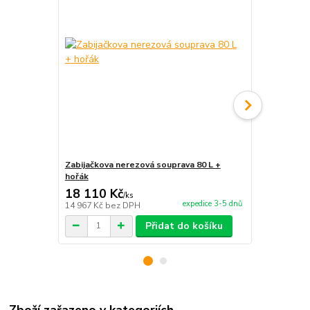
Zabijačkova nerezová souprava 80 L +
Zabijačková
hořák
2 servírovací
18 110 Kč
11 800 
/
ks
expedice 3-5 dnů
14 967 Kč
bez DPH
9 752 Kč
bez
Přidat do košíku
Zboží zařazeno v kategoriích