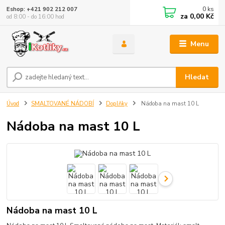
0
ks
Eshop: +421 902 212 007
za
0,00 Kč
od 8:00 - do 16:00 hod
Menu
Hledat
Úvod
SMALTOVANÉ NÁDOBÍ
Doplňky
Nádoba na mast 10 L
Nádoba na mast 10 L
Nádoba na mast 10 L