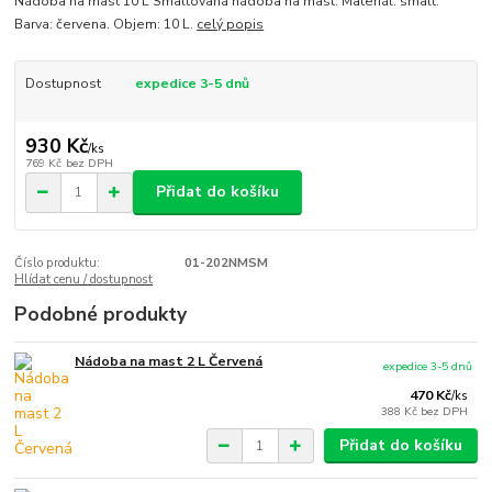
Nádoba na mast 10 L Smaltovaná nádoba na mast. Materiál: smalt.
Barva: červena. Objem: 10 L.
celý popis
Dostupnost
expedice 3-5 dnů
930 Kč
/
ks
769 Kč
bez DPH
Přidat do košíku
Číslo produktu:
01-202NMSM
Hlídat cenu / dostupnost
Podobné produkty
Nádoba na mast 2 L Červená
expedice 3-5 dnů
470 Kč
/
ks
388 Kč
bez DPH
Přidat do košíku