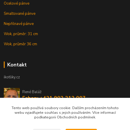
Ocelové pánve
Smaltované pánve
Nepřilnavé pánve
Wok, průměr: 31 cm
Wok, průměr 36 cm
Kontakt
ikotliky.cz
René Baláž
Eshop: +421 902 212 007
od 8:00 - do 16:00 hod
Tento web používá soubory cookie. Dalším procházením tohoto
webu vyjadřujete souhlas s jejich používáním. Více informací
info@ikotliky.cz
podkategorii Obchodních podmínek.