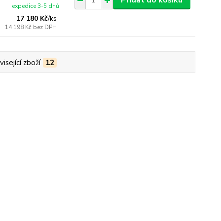
Přidat do košíku
expedice 3-5 dnů
17 180 Kč
/
ks
14 198 Kč
bez DPH
isející zboží
12