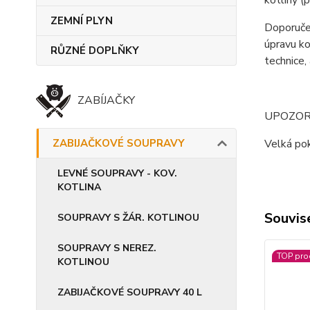
kotliny (
ZEMNÍ PLYN
Doporučen
úpravu ko
RŮZNÉ DOPLŇKY
technice, 
ZABÍJAČKY
UPOZOR
ZABIJAČKOVÉ SOUPRAVY
Velká pok
LEVNÉ SOUPRAVY - KOV.
KOTLINA
Souvise
SOUPRAVY S ŽÁR. KOTLINOU
SOUPRAVY S NEREZ.
TOP pro
KOTLINOU
ZABIJAČKOVÉ SOUPRAVY 40 L