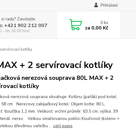
Přihlášení
 si rady? Zavolejte.
0
ks
p: +421 902 212 007
za
0,00 Kč
0 - do 16:00 hod
ervírovací kotlíky
AX + 2 servírovací kotlíky
jačková nerezová souprava 80L MAX + 2
írovací kotlíky
čková nerezová souprava obsahuje: Kotlinu (pařák) pod kotel,
 58 cm Nerezový zabijačkový kotel. Objem kotle: 80 L.
t: tloušťka 1,2 mm. Velikost: vrchní průměr: 63,5 cm, výška: 39
teriál: nerez. Velkou smaltovanou poklici Kouřovod (koleno +
 Velkou dřevěnou vařečku ...
celý popis