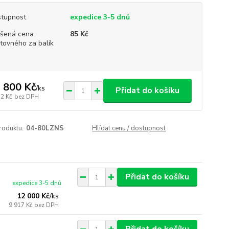
tupnost
expedice 3-5 dnů
šená cena
85 Kč
tovného za balík
 800 Kč
/
ks
Přidat do košíku
52 Kč
bez DPH
roduktu:
04-80LZNS
Hlídat cenu / dostupnost
Přidat do košíku
expedice 3-5 dnů
12 000 Kč
/
ks
9 917 Kč
bez DPH