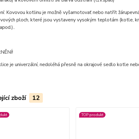
pařáku) a kovovém ohništi se barva odstraní (tzv.spáli)
í: Kovovou kotlinu je možně vyšamotovať nebo natřít žárupevná
vových ploch, které jsou vystaveny vysokým teplotám (kotle, krb
apod.)..
NĚNÍ!
lice je univerzální, nedoléhá přesně na okrajové sedlo kotle nebo
jící zboží
12
dukt
TOP produkt