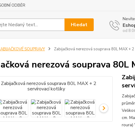
SOBNÍ ODBĚR
Nevíte
Hledat
Esho
od 8:0
ZABIJAČKOVÉ SOUPRAVY
Zabijačková nerezová souprava 80L MAX + 2 s
jačková nerezová souprava 80L M
Zabi
serv
Zabija
průměr
Velikos
cm. Ma
roura)