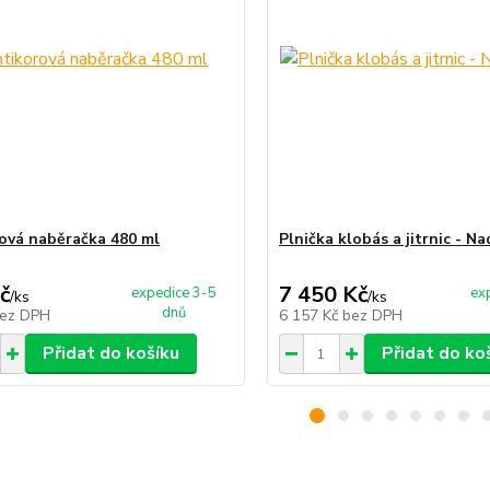
ová naběračka 480 ml
Plnička klobás a jitrnic - Na
č
7 450 Kč
expedice 3-5
ex
/
ks
/
ks
dnů
ez DPH
6 157 Kč
bez DPH
Přidat do košíku
Přidat do ko