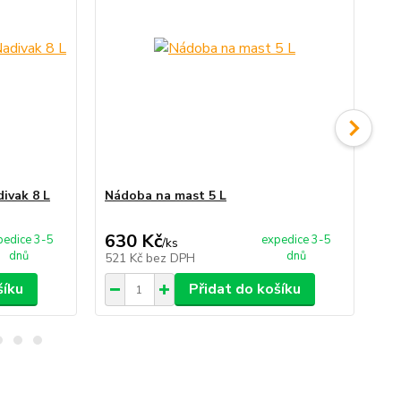
divak 8 L
Nádoba na mast 5 L
Ná
630 Kč
1 
pedice 3-5
expedice 3-5
/
ks
dnů
dnů
521 Kč
bez DPH
1 
šíku
Přidat do košíku