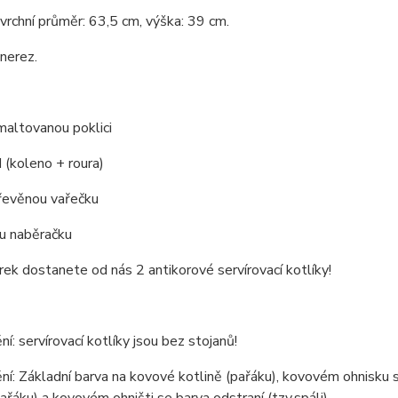
 vrchní průměr: 63,5 cm, výška: 39 cm.
 nerez.
maltovanou poklici
(koleno + roura)
řevěnou vařečku
u naběračku
rek dostanete od nás 2 antikorové servírovací kotlíky!
í: servírovací kotlíky jsou bez stojanů!
í: Základní barva na kovové kotlině (pařáku), kovovém ohnisku sl