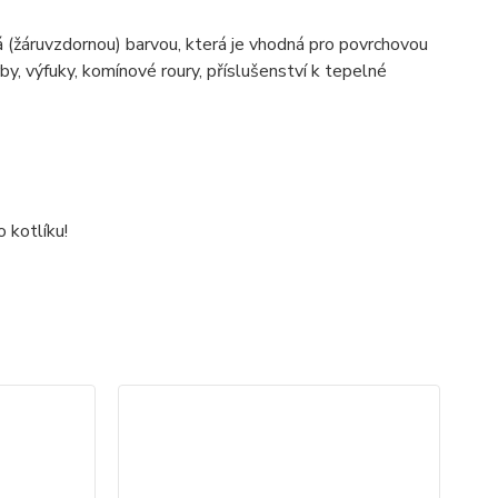
 (žáruvzdornou) barvou, která je vhodná pro povrchovou
y, výfuky, komínové roury, příslušenství k tepelné
 kotlíku!