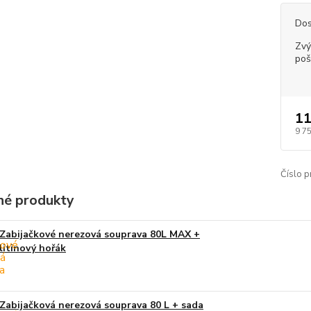
Dos
Zvý
poš
11
9 7
Číslo p
é produkty
Zabijačkové nerezová souprava 80L MAX +
litinový hořák
Zabijačková nerezová souprava 80 L + sada