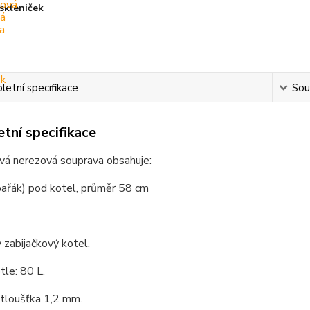
skleniček
etní specifikace
Souv
tní specifikace
vá nerezová souprava obsahuje:
pařák) pod kotel, průměr 58 cm
zabijačkový kotel.
le: 80 L.
 tloušťka 1,2 mm.