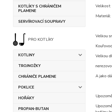
Velikost:
KOTLÍKY S CHRÁNIČEM
PLAMENE
Materiál:
SERVÍROVACÍ SOUPRAVY
Velkou s
PRO KOTLÍKY
Kouřovod 
KOTLINY
Velkou d
TROJNOŽKY
nerezovo
A jako dá
CHRÁNIČE PLAMENE
POKLICE
Upozorněn
HOŘÁKY
Upozorněn
PROPAN-BUTAN