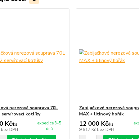
ková nerezová souprava 70L
Zabijačkové nerezová soupr
servírovací kotlíky
MAX + litinový hořák
0 Kč
12 000 Kč
expedice 3-5
ex
/
ks
/
ks
dnů
č
bez DPH
9 917 Kč
bez DPH