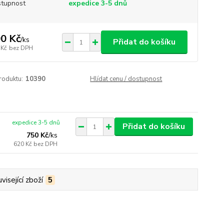
tupnost
expedice 3-5 dnů
0 Kč
/
ks
Přidat do košíku
 Kč
bez DPH
roduktu:
10390
Hlídat cenu / dostupnost
expedice 3-5 dnů
Přidat do košíku
750 Kč
/
ks
620 Kč
bez DPH
visející zboží
5