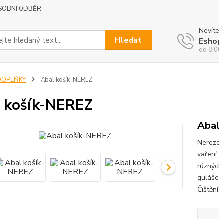
SOBNÍ ODBĚR
Nevíte
Hledat
Esho
od 8:0
DOPLŇKY
Abal košík-NEREZ
 košík-NEREZ
Abal
Nerezo
vaření
různýc
guláše
Čištění