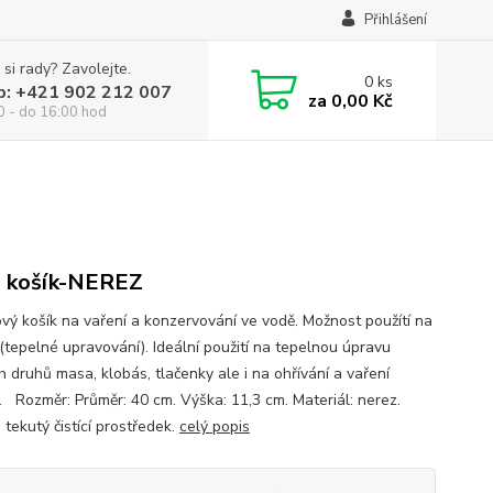
Přihlášení
 si rady? Zavolejte.
0
ks
p: +421 902 212 007
za
0,00 Kč
0 - do 16:00 hod
 košík-NEREZ
vý košík na vaření a konzervování ve vodě. Možnost použítí na
 (tepelné upravování). Ideální použití na tepelnou úpravu
h druhů masa, klobás, tlačenky ale i na ohřívání a vaření
. Rozměr: Průměr: 40 cm. Výška: 11,3 cm. Materiál: nerez.
: tekutý čistící prostředek.
celý popis