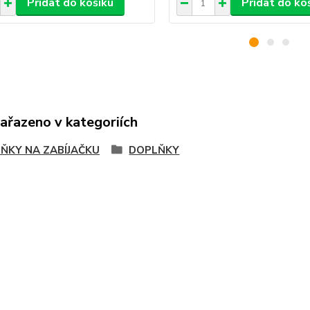
Přidat do košíku
Přidat do ko
zařazeno v kategoriích
ŇKY NA ZABÍJAČKU
DOPLŇKY