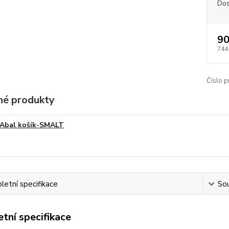
Dos
90
744
Číslo p
é produkty
Abal košík-SMALT
etní specifikace
Sou
tní specifikace