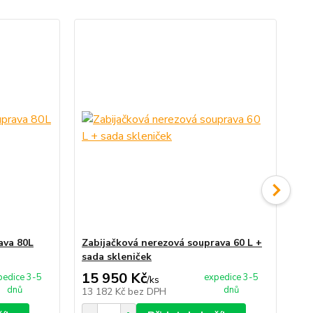
ava 80L
Zabijačková nerezová souprava 60 L +
Za
sada skleniček
ho
15 950 Kč
18
pedice 3-5
expedice 3-5
/
ks
dnů
dnů
13 182 Kč
bez DPH
14