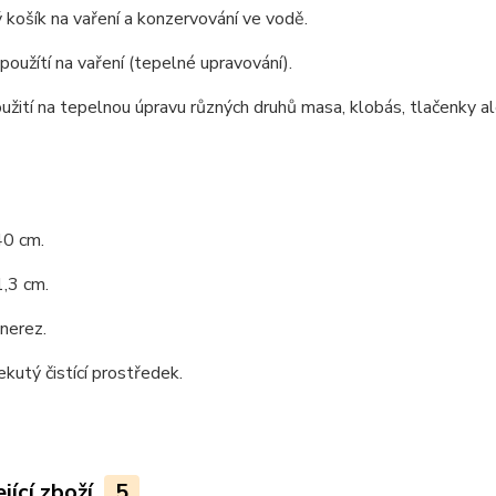
košík na vaření a konzervování ve vodě.
oužítí na vaření (tepelné upravování).
oužití na tepelnou úpravu různých druhů masa, klobás, tlačenky ale
40 cm.
,3 cm.
 nerez.
ekutý čistící prostředek.
jící zboží
5