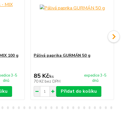
 MIX 100 g
Pálivá paprika GURMÁN 50 g
Pá
85 Kč
3
pedice 3-5
expedice 3-5
/
ks
dnů
dnů
70 Kč
bez DPH
25
šíku
Přidat do košíku