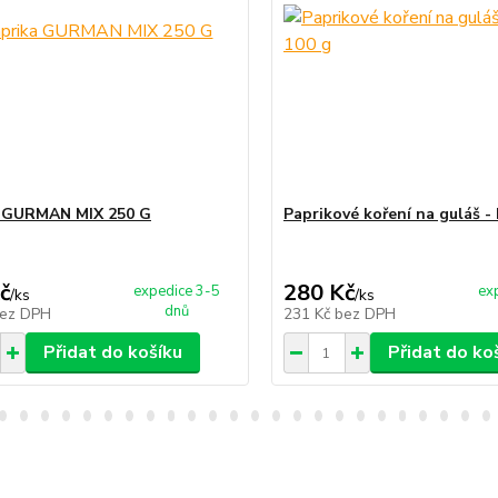
a GURMAN MIX 250 G
Paprikové koření na guláš -
č
280 Kč
expedice 3-5
ex
/
ks
/
ks
dnů
ez DPH
231 Kč
bez DPH
Přidat do košíku
Přidat do ko