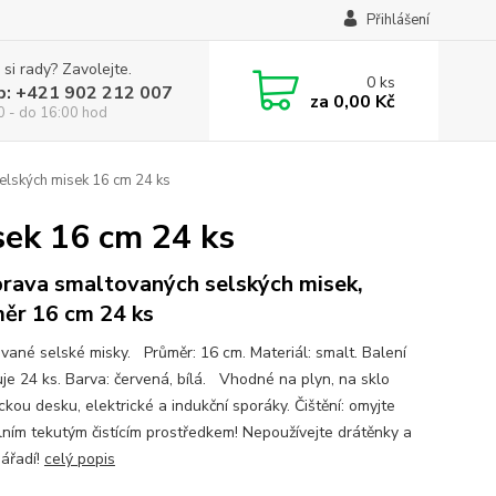
Přihlášení
 si rady? Zavolejte.
0
ks
p: +421 902 212 007
za
0,00 Kč
0 - do 16:00 hod
lských misek 16 cm 24 ks
sek 16 cm 24 ks
rava smaltovaných selských misek,
ěr 16 cm 24 ks
vané selské misky. Průměr: 16 cm. Materiál: smalt. Balení
je 24 ks. Barva: červená, bílá. Vhodné na plyn, na sklo
kou desku, elektrické a indukční sporáky. Čištění: omyjte
lním tekutým čistícím prostředkem! Nepoužívejte drátěnky a
nářadí!
celý popis