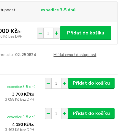
tupnost
expedice 3-5 dnů
000 Kč
/
ks
Přidat do košíku
06 Kč
bez DPH
roduktu:
02-250824
Hlídat cenu / dostupnost
Přidat do košíku
expedice 3-5 dnů
3 700 Kč
/
ks
3 058 Kč
bez DPH
Přidat do košíku
expedice 3-5 dnů
4 190 Kč
/
ks
3 463 Kč
bez DPH