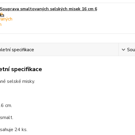
Souprava smaltovaných selských misek 16 cm 6
ks
etní specifikace
Souv
tní specifikace
né selské misky.
16 cm.
 smalt.
sahuje 24 ks.