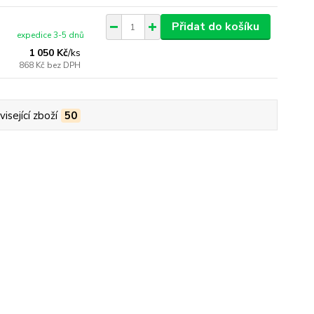
Přidat do košíku
expedice 3-5 dnů
1 050 Kč
/
ks
868 Kč
bez DPH
isející zboží
50