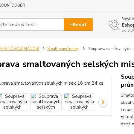
SOBNÍ ODBĚR
Nevíte
Hledat
Esho
od 8:0
SMALTOVANÉ NÁDOBÍ
Smaltované misky
Souprava smaltovaných se
rava smaltovaných selských mi
Soup
prům
Smalto
obsahu
keramic
neutrá
ostré 