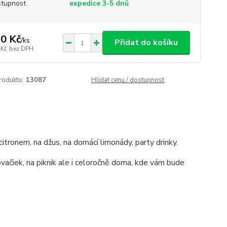
tupnost
expedice 3-5 dnů
0 Kč
/
ks
Přidat do košíku
 Kč
bez DPH
roduktu:
13087
Hlídat cenu / dostupnost
tronem, na džus, na domácí limonády, party drinky.
vačiek, na piknik ale i celoročně doma, kde vám bude