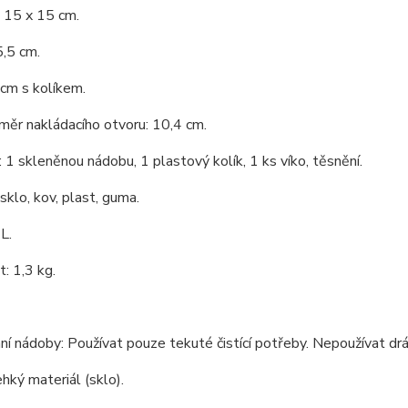
 15 x 15 cm.
,5 cm.
 cm s kolíkem.
měr nakládacího otvoru: 10,4 cm.
 1 skleněnou nádobu, 1 plastový kolík, 1 ks víko, těsnění.
 sklo, kov, plast, guma.
L.
: 1,3 kg.
í nádoby: Používat pouze tekuté čistící potřeby. Nepoužívat drátě
hký materiál (sklo).