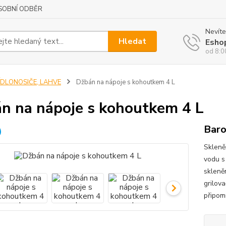
SOBNÍ ODBĚR
Nevíte
Hledat
Esho
od 8:0
JÍDLONOSIČE, LAHVE
Džbán na nápoje s kohoutkem 4 L
n na nápoje s kohoutkem 4 L
Baro
Skleně
vodu s
skleně
grilov
připomí