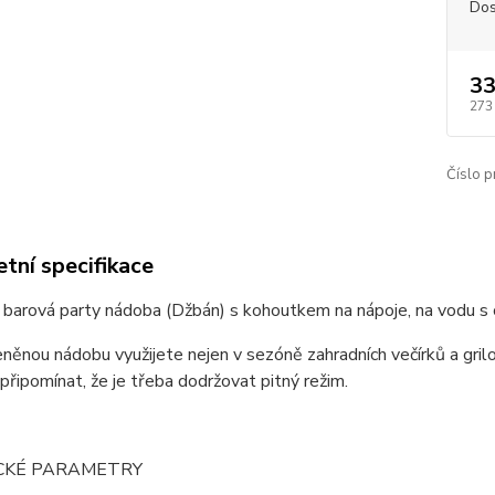
Dos
33
273
Číslo p
tní specifikace
barová party nádoba (Džbán) s kohoutkem na nápoje, na vodu s ci
něnou nádobu využijete nejen v sezóně zahradních večírků a grilo
připomínat, že je třeba dodržovat pitný režim.
CKÉ PARAMETRY