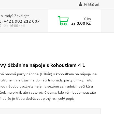
Přihlášení
 si rady? Zavolejte.
0
ks
p: +421 902 212 007
za
0,00 Kč
0 - do 16:00 hod
vý džbán na nápoje s kohoutkem 4 L
ná barová party nádoba (Džbán) s kohoutkem na nápoje, na
 citronem, na džus, na domácí limonády, party drinky. Tuto
nou nádobu využijete nejen v sezóně zahradních večírků a
ačiek, na piknik ale i celoročně doma, kde vám bude neustále
nat, že je třeba dodržovat pitný re...
celý popis