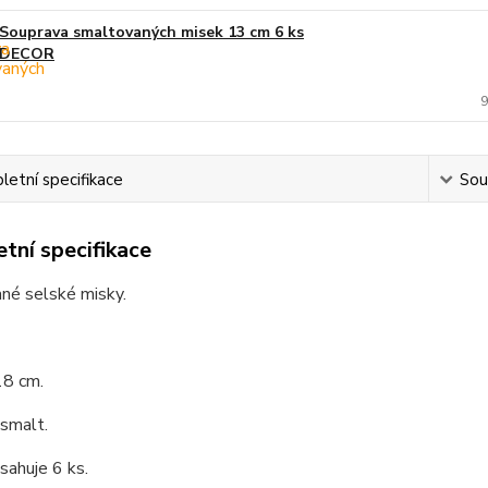
Souprava smaltovaných misek 13 cm 6 ks
DECOR
9
etní specifikace
Souv
tní specifikace
né selské misky.
18 cm.
 smalt.
sahuje 6 ks.