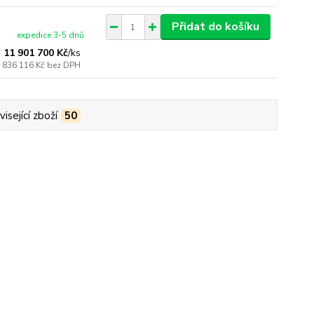
Přidat do košíku
expedice 3-5 dnů
11 901 700 Kč
/
ks
 836 116 Kč
bez DPH
isející zboží
50