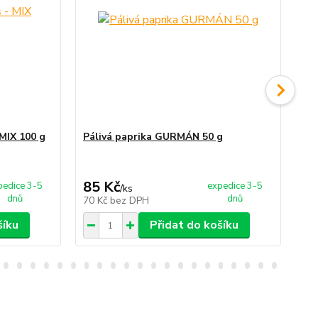
 MIX 100 g
Pálivá paprika GURMÁN 50 g
Pá
85 Kč
3
pedice 3-5
expedice 3-5
/
ks
dnů
dnů
70 Kč
bez DPH
25
šíku
Přidat do košíku