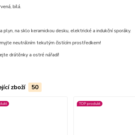
vená, bílá.
 plyn, na sklo keramickou desku, elektrické a indukční sporáky.
omyjte neutrálním tekutým čistícím prostředkem!
jte drátěnky a ostré nářadí!
jící zboží
50
dukt
TOP produkt