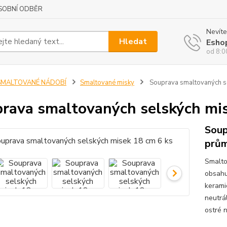
SOBNÍ ODBĚR
Nevíte
Hledat
Esho
od 8:0
SMALTOVANÉ NÁDOBÍ
Smaltované misky
Souprava smaltovaných se
rava smaltovaných selských mis
Soup
prům
Smalto
obsahu
keramic
neutrá
ostré 