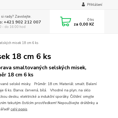
Přihlášení
 si rady? Zavolejte.
0
ks
p: +421 902 212 007
za
0,00 Kč
0 - do 16:00 hod
lských misek 18 cm 6 ks
ek 18 cm 6 ks
rava smaltovaných selských misek,
ěr 18 cm 6 ks
vané selské misky. Průměr: 18 cm. Materiál: smalt. Balení
je 6 ks. Barva: červená, bílá. Vhodné na plyn, na sklo
kou desku, elektrické a indukční sporáky. Čištění: omyjte
lním tekutým čistícím prostředkem! Nepoužívejte drátěnky a
nářadí!
celý popis