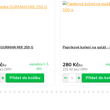
a GURMAN MIX 250 G
Paprikové koření na guláš -
č
280 Kč
expedice 3-5
ex
/
ks
/
ks
dnů
ez DPH
231 Kč
bez DPH
Přidat do košíku
Přidat do ko