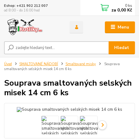
0
ks
Eshop: +421 902 212 007
za
0,00 Kč
od 8:00 - do 16:00 hod
Menu
Hledat
Úvod
SMALTOVANÉ NÁDOBÍ
Smaltované misky
Souprava
smaltovaných selských misek 14 cm 6 ks
Souprava smaltovaných selských
misek 14 cm 6 ks