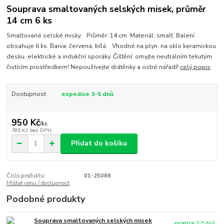
Souprava smaltovaných selských misek, průměr
14 cm 6 ks
Smaltované selské misky. Průměr: 14 cm. Materiál: smalt. Balení
obsahuje 6 ks. Barva: červená, bílá. Vhodné na plyn, na sklo keramickou
desku, elektrické a indukční sporáky. Čištění: omyjte neutrálním tekutým
čistícím prostředkem! Nepoužívejte drátěnky a ostré nářadí!
celý popis
Dostupnost
expedice 3-5 dnů
950 Kč
/
ks
785 Kč
bez DPH
Přidat do košíku
Číslo produktu:
01-25086
Hlídat cenu / dostupnost
Podobné produkty
Souprava smaltovaných selských misek
expedice 3-5 dnů