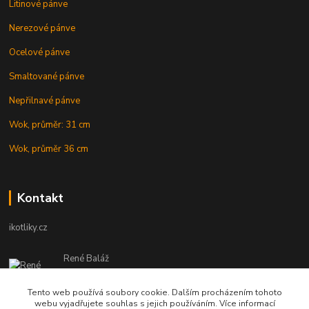
Litinové pánve
Nerezové pánve
Ocelové pánve
Smaltované pánve
Nepřilnavé pánve
Wok, průměr: 31 cm
Wok, průměr 36 cm
Kontakt
ikotliky.cz
René Baláž
Eshop: +421 902 212 007
od 8:00 - do 16:00 hod
Tento web používá soubory cookie. Dalším procházením tohoto
webu vyjadřujete souhlas s jejich používáním. Více informací