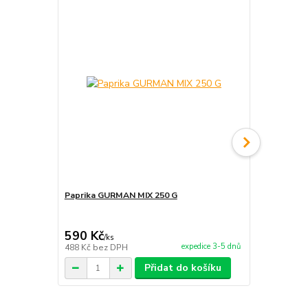
Paprika GURMAN MIX 250 G
Paprikové ko
590 Kč
280 Kč
/
ks
/
ks
expedice 3-5 dnů
488 Kč
bez DPH
231 Kč
bez 
Přidat do košíku