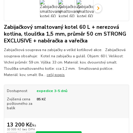
Zabijačkový smaltovaný kotel 60 L + nerezová
kotlina, tloušťka 1,5 mm, průměr 50 cm STRONG
EXCLUSIVE + naběračka a vařečka
Zabijačková souprava na zabijačky a velké kotlíkové akce. Zabijačková
souprava obsahuje: Kotel na zabijačku a guláš. Objem: 60 l. Velikost:
Vrchní průměr: 59 cm. Výška: 33 cm. Materiál: kov, dvouvrstvý smalt.
Tloušťka smaltovaného kotle: cca 1,2 mm. Smaltovaná poklice.
Materiál: kov, smalt. Ba...
celý popis
Dostupnost
expedice 3-5 dnů
Zvýšená cena
85 Kč
poštovného za
balík
13 200 Kč
/
ks
10 909 Kč
bez DPH