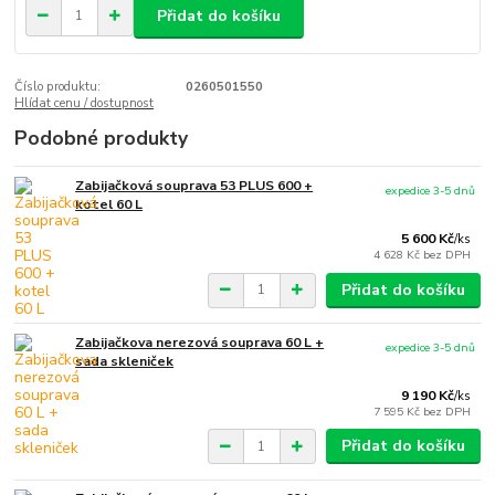
Přidat do košíku
Číslo produktu:
0260501550
Hlídat cenu / dostupnost
Podobné produkty
Zabijačková souprava 53 PLUS 600 +
expedice 3-5 dnů
kotel 60 L
5 600 Kč
/
ks
4 628 Kč
bez DPH
Přidat do košíku
Zabijačkova nerezová souprava 60 L +
expedice 3-5 dnů
sada skleniček
9 190 Kč
/
ks
7 595 Kč
bez DPH
Přidat do košíku