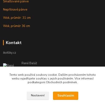
Smaltované pánve
Nepřilnavé pánve
Wok, průměr: 31 cm
Wok, průměr 36 cm
Kontakt
ikotliky.cz
René Baláž
Eshop: +421 902 212 007
od 8:00 - do 16:00 hod
Tento web používá soubory cookie. Dalším procházením tohoto
webu vyjadřujete souhlas s jejich používáním. Více informací
info@ikotliky.cz
podkategorii Obchodních podmínek.
Souhlasím
Nastavení