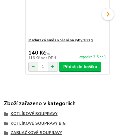
Maďarská směs koření na ryby 100 g
Maďarská sm
140 Kč
140 Kč
/
ks
/
ks
expedice 3-5 dnů
116 Kč
bez DPH
116 Kč
bez 
Přidat do košíku
Zboží zařazeno v kategoriích
KOTLÍKOVÉ SOUPRAVY
KOTLÍKOVÉ SOUPRAVY BIG
ZABIJAČKOVÉ SOUPRAVY