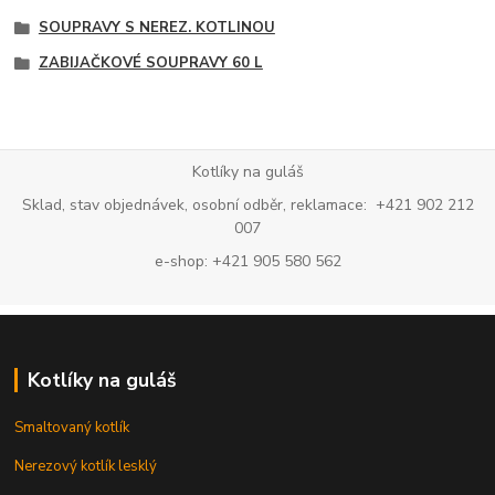
SOUPRAVY S NEREZ. KOTLINOU
ZABIJAČKOVÉ SOUPRAVY 60 L
Kotlíky na guláš
Sklad, stav objednávek, osobní odběr, reklamace: +421 902 212
007
e-shop: +421 905 580 562
Kotlíky na guláš
Smaltovaný kotlík
Nerezový kotlík lesklý