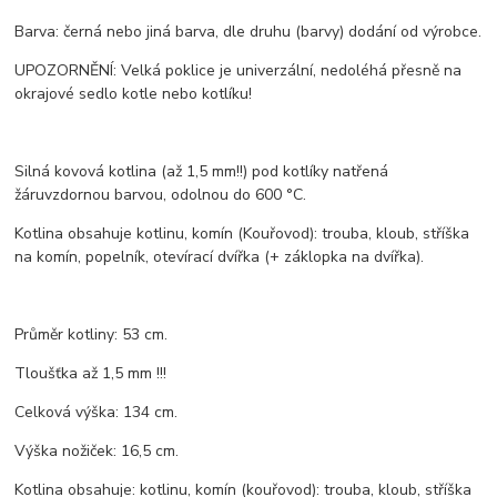
Barva: černá nebo jiná barva, dle druhu (barvy) dodání od výrobce.
UPOZORNĚNÍ: Velká poklice je univerzální, nedoléhá přesně na
okrajové sedlo kotle nebo kotlíku!
Silná kovová kotlina (až 1,5 mm!!) pod kotlíky natřená
žáruvzdornou barvou, odolnou do 600 °C.
Kotlina obsahuje kotlinu, komín (Kouřovod): trouba, kloub, stříška
na komín, popelník, otevírací dvířka (+ záklopka na dvířka).
Průměr kotliny: 53 cm.
Tloušťka až 1,5 mm !!!
Celková výška: 134 cm.
Výška nožiček: 16,5 cm.
Kotlina obsahuje: kotlinu, komín (kouřovod): trouba, kloub, stříška