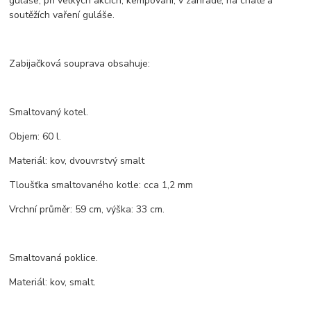
guláše, při velkých akcích, kempování, v zahradě, na chatě a
soutěžích vaření guláše.
Zabijačková souprava obsahuje:
Smaltovaný kotel.
Objem: 60 l.
Materiál: kov, dvouvrstvý smalt
Tloušťka smaltovaného kotle: cca 1,2 mm
Vrchní průměr: 59 cm, výška: 33 cm.
Smaltovaná poklice.
Materiál: kov, smalt.