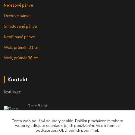
Nerezové pánve
Ocelové pánve
Smaltované pánve
Nepřilnavé pánve
Wok, průměr: 31 cm
Wok, průměr 36 cm
Kontakt
ikotliky.cz
René Baláž
Eshop: +421 902 212 007
od 8:00 - do 16:00 hod
Tento web používá soubory cookie. Dalším procházením tohoto
webu vyjadřujete souhlas s jejich používáním. Více informací
info@ikotliky.cz
podkategorii Obchodních podmínek.