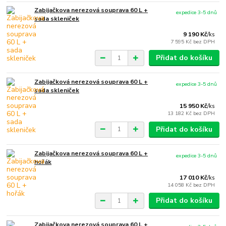
Zabijačkova nerezová souprava 60 L +
expedice 3-5 dnů
sada skleniček
9 190 Kč
/
ks
7 595 Kč
bez DPH
Přidat do košíku
Zabijačková nerezová souprava 60 L +
expedice 3-5 dnů
sada skleniček
15 950 Kč
/
ks
13 182 Kč
bez DPH
Přidat do košíku
Zabijačkova nerezová souprava 60 L +
expedice 3-5 dnů
hořák
17 010 Kč
/
ks
14 058 Kč
bez DPH
Přidat do košíku
Zabijačkova nerezová souprava 60 L +