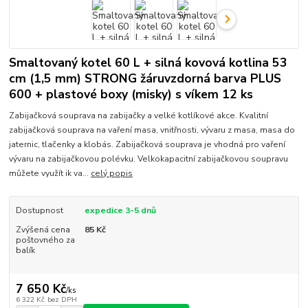
Smaltovaný kotel 60 L + silná kovová kotlina 53
cm (1,5 mm) STRONG žáruvzdorná barva PLUS
600 + plastové boxy (misky) s víkem 12 ks
Zabijačková souprava na zabijačky a velké kotlíkové akce. Kvalitní
zabijačková souprava na vaření masa, vnitřnosti, vývaru z masa, masa do
jaternic, tlačenky a klobás. Zabijačková souprava je vhodná pro vaření
vývaru na zabijačkovou polévku. Velkokapacitní zabijačkovou soupravu
můžete využít ik va...
celý popis
Dostupnost
expedice 3-5 dnů
Zvýšená cena
85 Kč
poštovného za
balík
7 650 Kč
/
ks
6 322 Kč
bez DPH