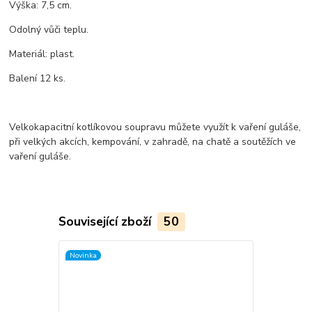
Výška: 7,5 cm.
Odolný vůči teplu.
Materiál: plast.
Balení 12 ks.
Velkokapacitní kotlíkovou soupravu můžete využít k vaření guláše,
při velkých akcích, kempování, v zahradě, na chatě a soutěžích ve
vaření guláše.
Související zboží
50
Novinka
TOP produkt
Novinka