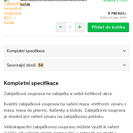
expedice 3-5 dnů
hořák
9 790 Kč
/
ks
8 091 Kč
bez DPH
Přidat do košíku
Kompletní specifikace
Související zboží
50
Kompletní specifikace
Zabijačková souprava na zabijačky a velké kotlíkové akce.
Kvalitní zabijačková souprava na vaření masa, vnitřnosti, vývaru z
masa, masa do jaternic, tlačenky a klobás. Zabijačková souprava
je vhodná pro vaření vývaru na zabijačkovou polévku.
Velkokapacitní zabijačkovou soupravu můžete využít ik vaření