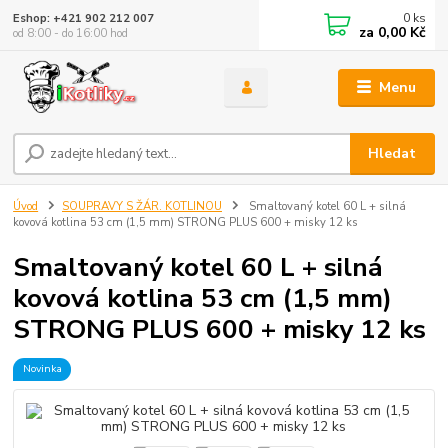
0
ks
Eshop: +421 902 212 007
za
0,00 Kč
od 8:00 - do 16:00 hod
Menu
Hledat
Úvod
SOUPRAVY S ŽÁR. KOTLINOU
Smaltovaný kotel 60 L + silná
kovová kotlina 53 cm (1,5 mm) STRONG PLUS 600 + misky 12 ks
Smaltovaný kotel 60 L + silná
kovová kotlina 53 cm (1,5 mm)
STRONG PLUS 600 + misky 12 ks
Novinka