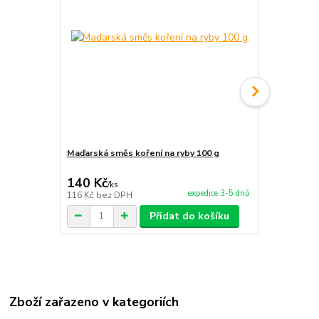
Maďarská směs koření na ryby 100 g
Maďarská sm
140 Kč
140 Kč
/
ks
/
ks
expedice 3-5 dnů
116 Kč
bez DPH
116 Kč
bez 
Přidat do košíku
Zboží zařazeno v kategoriích