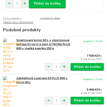
Přidat do košíku
Číslo produktu:
010605312600
Hlídat cenu / dostupnost
Podobné produkty
Smaltovaný kotel 60 L + silná kovová
expedice 3-5 dnů
kotlina 53 cm (1,5 mm) STRONG PLUS
600 + sladká paprika 250 g
7 500 Kč
/
ks
6 198 Kč
bez DPH
Přidat do košíku
Zabijačková souprava 53 PLUS 600 +
expedice 3-5 dnů
kotel 60 L
5 600 Kč
/
ks
4 628 Kč
bez DPH
Přidat do košíku