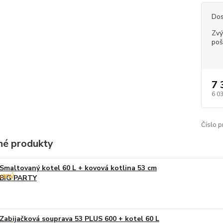
Dos
Zvý
poš
7 
6 0
Číslo p
é produkty
Smaltovaný kotel 60 L + kovová kotlina 53 cm
BIG PARTY
Zabijačková souprava 53 PLUS 600 + kotel 60 L