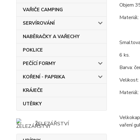
Objem 35
VAŘIČE CAMPING
Materiál:
SERVÍROVÁNÍ
NABĚRAČKY A VAŘECHY
Smaltovan
POKLICE
6 ks.
PEČÍCÍ FORMY
Barva: čer
KOŘENÍ - PAPRIKA
Velikost:
KRÁJEČE
Materiál:
UTĚRKY
Velkokapa
ŽELEZÁŘSTVÍ
vaření gu