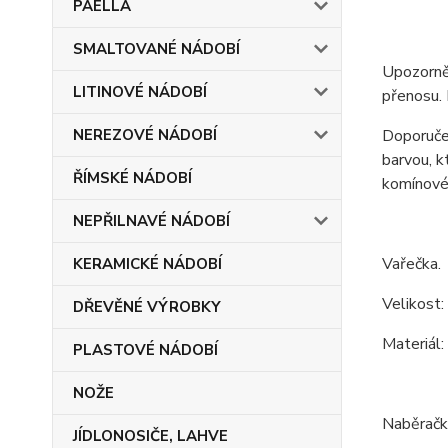
PAELLA
SMALTOVANÉ NÁDOBÍ
Upozorněn
LITINOVÉ NÁDOBÍ
přenosu. 
NEREZOVÉ NÁDOBÍ
Doporučen
barvou, k
ŘÍMSKÉ NÁDOBÍ
komínové 
NEPŘILNAVÉ NÁDOBÍ
Vařečka.
KERAMICKÉ NÁDOBÍ
Velikost:
DŘEVĚNÉ VÝROBKY
Materiál:
PLASTOVÉ NÁDOBÍ
NOŽE
Naběračk
JÍDLONOSIČE, LAHVE