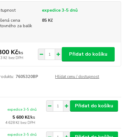
tupnost
expedice 3-5 dnů
šená cena
85 Kč
tovného za balík
300 Kč
/
ks
Přidat do košíku
33 Kč
bez DPH
roduktu:
7605320BP
Hlídat cenu / dostupnost
Přidat do košíku
expedice 3-5 dnů
5 600 Kč
/
ks
4 628 Kč
bez DPH
expedice 3-5 dnů