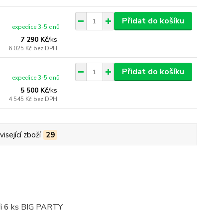
Přidat do košíku
expedice 3-5 dnů
7 290 Kč
/
ks
6 025 Kč
bez DPH
Přidat do košíku
expedice 3-5 dnů
5 500 Kč
/
ks
4 545 Kč
bez DPH
isející zboží
29
ři 6 ks BIG PARTY