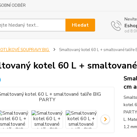
SOBNÍ ODBĚR
Nevíte
Hledat
Esho
od 8:0
KOTLÍKOVÉ SOUPRAVY BIG
Smaltovaný kotel 60 L + smaltované talíře
tovaný kotel 60 L + smaltované
Smal
cm a
Smalto
kotel 
PARTY 
L. Mat
1,2 mm