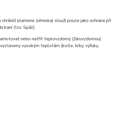
chrániči plamene (ohniska) slouží pouze jako ochrana při
traní (tzv. Spálí)
šamotovať nebo natřít teplovzdorný (žáruvzdornou)
 vystaveny vysokým teplotám (kotle, krby, výfuky,