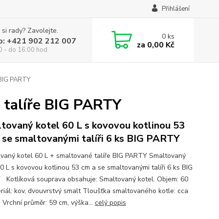
Přihlášení
 si rady? Zavolejte.
0
ks
p: +421 902 212 007
za
0,00 Kč
0 - do 16:00 hod
 BIG PARTY
 talíře BIG PARTY
tovaný kotel 60 L s kovovou kotlinou 53
 se smaltovanými talíři 6 ks BIG PARTY
vaný kotel 60 L + smaltované talíře BIG PARTY Smaltovaný
60 L s kovovou kotlinou 53 cm a se smaltovanými talíři 6 ks BIG
Kotlíková souprava obsahuje: Smaltovaný kotel. Objem: 60
eriál: kov, dvouvrstvý smalt Tloušťka smaltovaného kotle: cca
 Vrchní průměr: 59 cm, výška...
celý popis