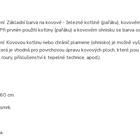
í: Základní barva na kovové - železné kotlině (pařáku), kovovém 
Při prvním použití kotliny (pařáku) a kovovém ohnisku se barva ods
í: Kovovou kotlinu nebo chránič plamene (ohnisko) je možně vy
terá je vhodná pro povrchovou úpravu kovových ploch, které jsou
roury, příslušenství k tepelné technice, apod.).
 60 cm.
 smrk.
a.