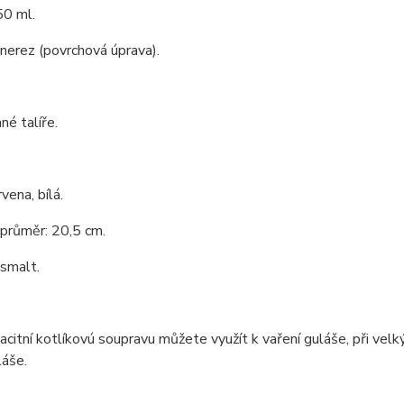
0 ml.
 nerez (povrchová úprava).
é talíře.
vena, bílá.
 průměr: 20,5 cm.
 smalt.
citní kotlíkovú soupravu můžete využít k vaření guláše, při velký
láše.