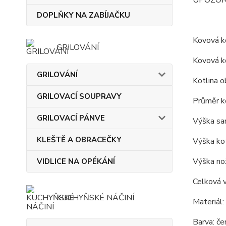
UPOZORNĚN
DOPLŇKY NA ZABÍJAČKU
Kovová ko
GRILOVÁNÍ
Kovová ko
GRILOVÁNÍ
Kotlina o
GRILOVACÍ SOUPRAVY
Průměr ko
GRILOVACÍ PÁNVE
Výška sa
KLEŠTĚ A OBRACEČKY
Výška kot
Výška nož
VIDLICE NA OPÉKÁNÍ
Celková v
KUCHYŇSKÉ NÁČINÍ
Materiál:
Barva: če