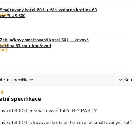
Smaltovaný kotel 80 L + žáruvzdorná kotlina 60
cm PLUS 600
Zabijačkový smaltovaný kotel 60 L + kovová
kotlina 53 cm + kouřovod
etní specifikace
Souv
tní specifikace
ný kotel 60 L + smaltované talíře BIG PARTY
ný kotel 60 L s kovovou kotlinou 53 cm a se smaltovanými talí