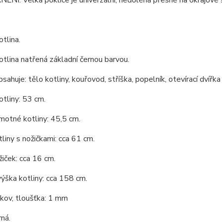
Í: Velká poklice je univerzální, nedoléhá přesně na okrajové s
tlina.
tlina natřená základní černou barvou.
bsahuje: tělo kotliny, kouřovod, stříška, popelník, otevírací dvířka
tliny: 53 cm.
motné kotliny: 45,5 cm.
liny s nožičkami: cca 61 cm.
iček: cca 16 cm.
ýška kotliny: cca 158 cm.
 kov, tloušťka: 1 mm
rná.