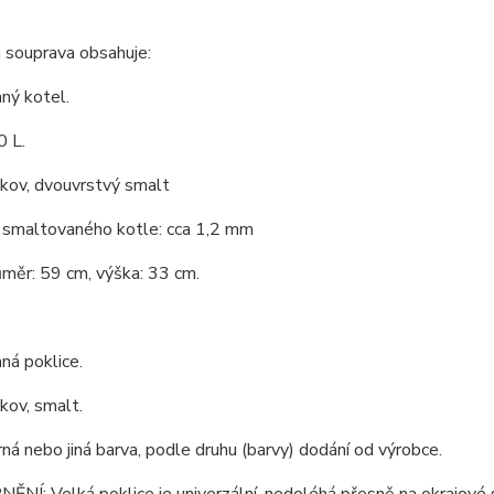
 souprava obsahuje:
ný kotel.
0 L.
 kov, dvouvrstvý smalt
 smaltovaného kotle: cca 1,2 mm
ůměr: 59 cm, výška: 33 cm.
ná poklice.
 kov, smalt.
rná nebo jiná barva, podle druhu (barvy) dodání od výrobce.