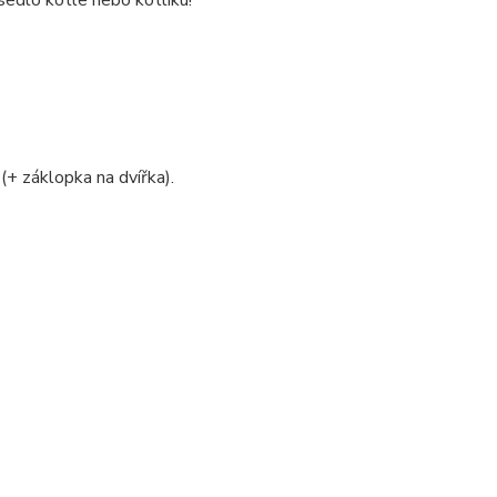
edlo kotle nebo kotlíku!
 (+ záklopka na dvířka).