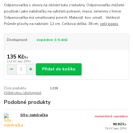
Odpenovačka s otvory na sbírání tuku z tekutiny. Odpenovačku můžete
používat i jako naběračku na vybírání potravin, masa, zeleniny z hrnce.
Odpenovačka má smaltovaný povrch. Materiál: kov, smalt. Velikost:
Průměr plochy na nabírání: 12 cm. Celková délka: 38 cm.
celý popis
Dostupnost
expedice 3-5 dnů
135 Kč
/
ks
112 Kč
bez DPH
Přidat do košíku
Číslo produktu:
1238
Hlídat cenu / dostupnost
Podobné produkty
Síto-naběračka
momentálně vyprodáno
90 Kč
/
ks
74 Kč
bez DPH