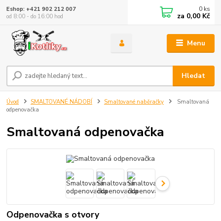
0
ks
Eshop: +421 902 212 007
za
0,00 Kč
od 8:00 - do 16:00 hod
Menu
Hledat
Úvod
SMALTOVANÉ NÁDOBÍ
Smaltované naběračky
Smaltovaná
odpenovačka
Smaltovaná odpenovačka
Odpenovačka s otvory