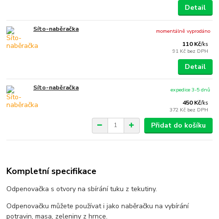
Detail
Síto-naběračka
momentálně vyprodáno
110 Kč
/
ks
91 Kč
bez DPH
Detail
Síto-naběračka
expedice 3-5 dnů
450 Kč
/
ks
372 Kč
bez DPH
Přidat do košíku
Kompletní specifikace
Odpenovačka s otvory na sbírání tuku z tekutiny.
Odpenovačku můžete používat i jako naběračku na vybírání
potravin, masa, zeleniny z hrnce.