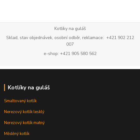
Kotlíky na guláš
Sklad, stav objednávek, osobní odběr, reklamace: +421 902 212
007
e-shop: +421 905 580 562
Kotlíky na guláš
Smaltovaný kotlík
Nerezový kotlík lesklý
Nerezový kotlík matný
Měděný kotlík