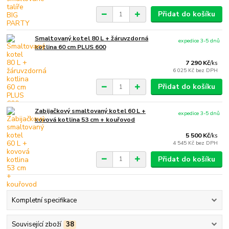
Přidat do košíku
Smaltovaný kotel 80 L + žáruvzdorná
expedice 3-5 dnů
kotlina 60 cm PLUS 600
7 290 Kč
/
ks
6 025 Kč
bez DPH
Přidat do košíku
Zabijačkový smaltovaný kotel 60 L +
expedice 3-5 dnů
kovová kotlina 53 cm + kouřovod
5 500 Kč
/
ks
4 545 Kč
bez DPH
Přidat do košíku
Kompletní specifikace
Související zboží
38