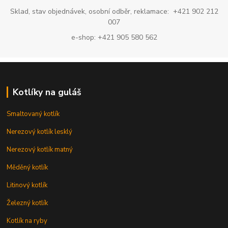
Sklad, stav objednávek, osobní odběr, reklamace: +421 902 212
007
e-shop: +421 905 580 562
Kotlíky na guláš
Smaltovaný kotlík
Nerezový kotlík lesklý
Nerezový kotlík matný
Měděný kotlík
Litinový kotlík
Železný kotlík
Kotlík na ryby