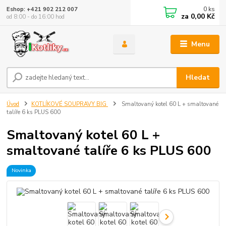
0
ks
Eshop: +421 902 212 007
za
0,00 Kč
od 8:00 - do 16:00 hod
Menu
Hledat
Úvod
KOTLÍKOVÉ SOUPRAVY BIG
Smaltovaný kotel 60 L + smaltované
talíře 6 ks PLUS 600
Smaltovaný kotel 60 L +
smaltované talíře 6 ks PLUS 600
Novinka