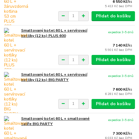
6 550 Kč
/
ks
5 413 Kč
bez DPH
Přidat do košíku
Smaltovaný kotel 60 L + servírovací
expedice 3-5 dnů
kotlíky (12 ks) PLUS 600
7 140 Kč
/
ks
5 901 Kč
bez DPH
Přidat do košíku
Smaltovaný kotel 60 L + servírovací
expedice 3-5 dnů
kotlíky (12 ks) BIG PARTY
7 600 Kč
/
ks
6 281 Kč
bez DPH
Přidat do košíku
Smaltovaný kotel 60 L + smaltované
expedice 3-5 dnů
talíře BIG PARTY
7 300 Kč
/
ks
6 033 Kč
bez DPH