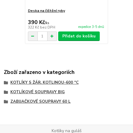
Deska na čištění ryby
Abal košík-
390 Kč
900 Kč
/
ks
/
ks
expedice 3-5 dnů
322 Kč
bez DPH
744 Kč
bez 
Přidat do košíku
Zboží zařazeno v kategoriích
KOTLÍKY S ŽÁR. KOTLINOU-600 °C
KOTLÍKOVÉ SOUPRAVY BIG
ZABIJAČKOVÉ SOUPRAVY 60 L
Kotlíky na guláš