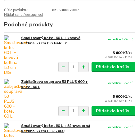
Číslo produktu:
8605360020BP
Hlídat cenu / dostupnost
Podobné produkty
Smaltovaný kotel 60 L + kovová
expedice 3-5 dnů
kotlina 53 cm BIG PARTY
5 600 Kč
/
ks
4 628 Kč
bez DPH
Přidat do košíku
Zabijačková souprava 53 PLUS 600 +
expedice 3-5 dnů
kotel 60 L
5 600 Kč
/
ks
4 628 Kč
bez DPH
Přidat do košíku
Smaltovaný kotel 60 L + žáruvzdorná
expedice 3-5 dnů
kotlina 53 cm PLUS 600