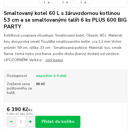
Smaltovaný kotel 60 L s žáruvzdornou kotlinou
53 cm a se smaltovanými talíři 6 ks PLUS 600 BIG
PARTY
Kotlíková souprava obsahuje: Smaltovaný kotel. Objem: 60 L. Materiál:
kov, dvouvrstvý smalt Tloušťka smaltovaného kotle: cca 1,2 mm Vrchní
průměr: 59 cm, výška: 33 cm. Smaltovaná poklice. Materiál: kov, smalt.
Barva: černá nebo jiná barva, podle druhu (barvy) dodání od výrobce.
UPOZORNĚNÍ: Velká p...
celý popis
Dostupnost
expedice 3-5 dnů
Zvýšená cena
85 Kč
poštovného za
balík
6 390 Kč
/
ks
5 281 Kč
bez DPH
Přidat do košíku