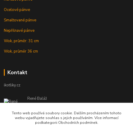
Ocelové pánve
Smaltované pánve
Nepřilnavé pánve
Wok, průměr: 31 cm
Wok, průměr 36 cm
Kontakt
ikotliky.cz
René Baláž
Eshop: +421 902 212 007
od 8:00 - do 16:00 hod
Tento web používá soubory cookie. Dalším procházením tohoto
webu vyjadřujete souhlas s jejich používáním. Více informací
info@ikotliky.cz
podkategorii Obchodních podmínek.