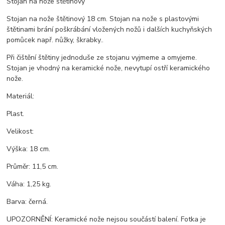
Stojan na nože štětinový
Stojan na nože štětinový 18 cm. Stojan na nože s plastovými
štětinami brání poškrábání vložených nožů i dalších kuchyňských
pomůcek např. nůžky, škrabky..
Při čištění štětiny jednoduše ze stojanu vyjmeme a omyjeme.
Stojan je vhodný na keramické nože, nevytupí ostří keramického
nože.
Materiál:
Plast.
Velikost:
Výška: 18 cm.
Průměr: 11,5 cm.
Váha: 1,25 kg.
Barva: černá.
UPOZORNĚNÍ: Keramické nože nejsou součástí balení. Fotka je