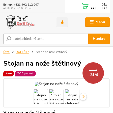
0
ks
Eshop: +421 902 212 007
za
0,00 Kč
od 8:00 - do 16:00 hod
Menu
Hledat
Úvod
DOPLŇKY
Stojan na nože štětinový
Stojan na nože štětinový
499 Kč
Akce
TOP produkt
- 24 %
Stojan na nože štětinový