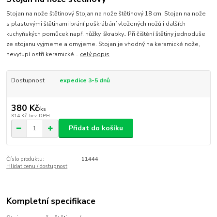
Stojan na nože štětinový Stojan na nože štětinový 18 cm. Stojan na nože
s plastovými štětinami brání poškrábání vložených nožů i dalších
kuchyňských pomůcek např. nůžky, škrabky.. Při čištění štětiny jednoduše
ze stojanu vyjmeme a omyjeme. Stojan je vhodný na keramické nože,
nevytupí ostří keramické...
celý popis
Dostupnost
expedice 3-5 dnů
380 Kč
/
ks
314 Kč
bez DPH
Přidat do košíku
Číslo produktu:
11444
Hlídat cenu / dostupnost
Kompletní specifikace