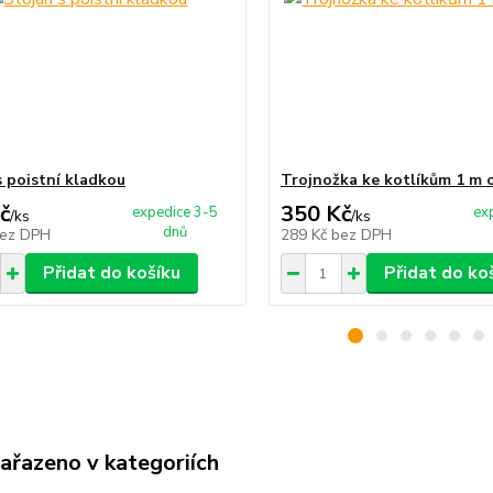
s poistní kladkou
Trojnožka ke kotlíkům 1 m 
č
350 Kč
expedice 3-5
ex
/
ks
/
ks
dnů
ez DPH
289 Kč
bez DPH
Přidat do košíku
Přidat do ko
zařazeno v kategoriích