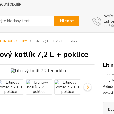
SOBNÍ ODBĚR
Nevíte
Hledat
Esho
od 8:0
LITINOVÉ KOTLÍKY
Litinový kotlík 7,2 L + poklice
nový kotlík 7,2 L + poklice
Liti
Litinov
litiny.
Průměr 
poklicí
Dos