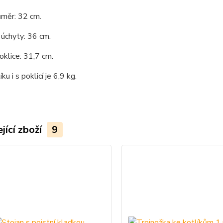
ůměr: 32 cm.
úchyty: 36 cm.
klice: 31,7 cm.
ku i s poklicí je 6,9 kg.
jící zboží
9