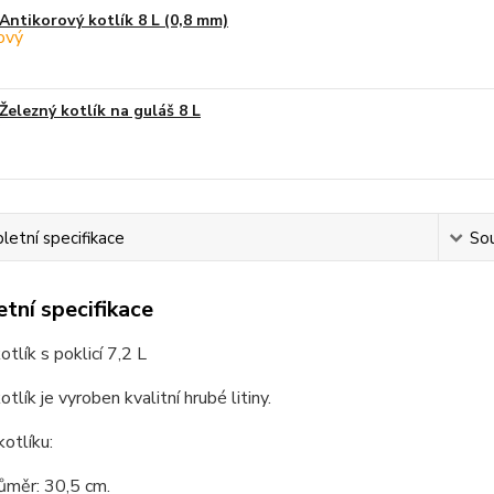
Antikorový kotlík 8 L (0,8 mm)
Železný kotlík na guláš 8 L
etní specifikace
Sou
tní specifikace
otlík s poklicí 7,2 L
otlík je vyroben kvalitní hrubé litiny.
kotlíku:
růměr: 30,5 cm.