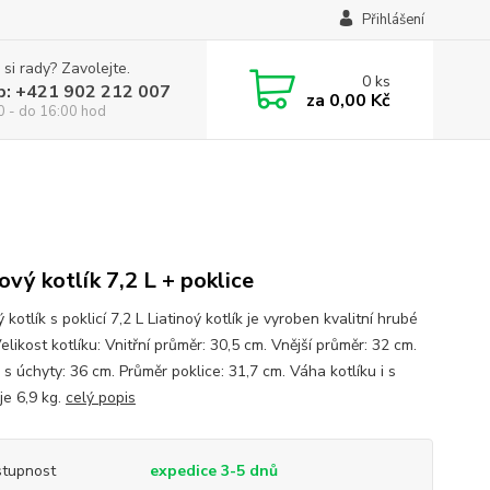
Přihlášení
 si rady? Zavolejte.
0
ks
p: +421 902 212 007
za
0,00 Kč
0 - do 16:00 hod
nový kotlík 7,2 L + poklice
ý kotlík s poklicí 7,2 L Liatinoý kotlík je vyroben kvalitní hrubé
 Velikost kotlíku: Vnitřní průměr: 30,5 cm. Vnější průměr: 32 cm.
s úchyty: 36 cm. Průměr poklice: 31,7 cm. Váha kotlíku i s
 je 6,9 kg.
celý popis
tupnost
expedice 3-5 dnů