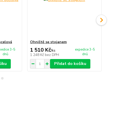
ocelová
Ohniště se stojanem
Va
1 510 Kč
1
pedice 3-5
expedice 3-5
/
ks
dnů
dnů
1 248 Kč
bez DPH
10
šíku
Přidat do košíku