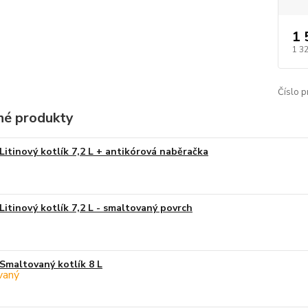
1 
1 3
Číslo p
é produkty
Litinový kotlík 7,2 L + antikórová naběračka
Litinový kotlík 7,2 L - smaltovaný povrch
Smaltovaný kotlík 8 L