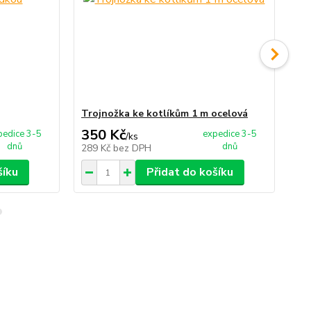
Trojnožka ke kotlíkům 1 m ocelová
Va
350 Kč
1
pedice 3-5
expedice 3-5
/
ks
dnů
dnů
289 Kč
bez DPH
10
šíku
Přidat do košíku