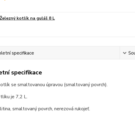
Železný kotlík na guláš 8 L
etní specifikace
Sou
tní specifikace
kotlík se smaltovanou úpravou (smaltovaný povrch).
líku je 7,2 L.
 litina, smaltovaný povrch, nerezová rukojeť.