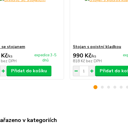
 se stojanem
Stojan s poistní kladkou
 Kč
990 Kč
expedice 3-5
ex
/
ks
/
ks
dnů
č
bez DPH
818 Kč
bez DPH
Přidat do košíku
Přidat do ko
zařazeno v kategoriích