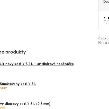
Dos
1 
1 2
Číslo p
Hlídat 
é produkty
Litinový kotlík 7,2 L + antikórová naběračka
Smaltovaný kotlík 8 L
Antikorový kotlík 8 L (0,8 mm)