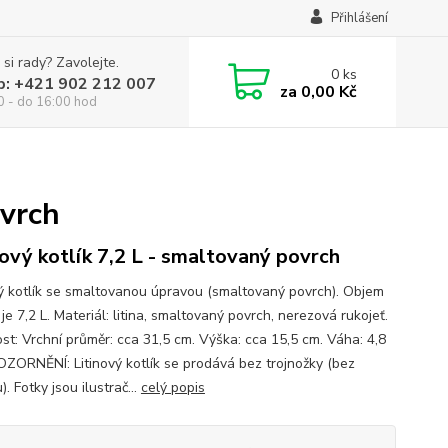
Přihlášení
 si rady? Zavolejte.
0
ks
p: +421 902 212 007
za
0,00 Kč
0 - do 16:00 hod
ovrch
nový kotlík 7,2 L - smaltovaný povrch
vý kotlík se smaltovanou úpravou (smaltovaný povrch). Objem
 je 7,2 L. Materiál: litina, smaltovaný povrch, nerezová rukojeť.
st: Vrchní průměr: cca 31,5 cm. Výška: cca 15,5 cm. Váha: 4,8
OZORNĚNÍ: Litinový kotlík se prodává bez trojnožky (bez
). Fotky jsou ilustrač...
celý popis