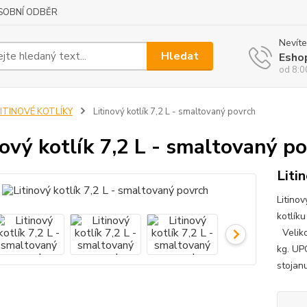
SOBNÍ ODBĚR
Nevíte
Hledat
Esho
od 8:0
LITINOVÉ KOTLÍKY
Litinový kotlík 7,2 L - smaltovaný povrch
nový kotlík 7,2 L - smaltovaný p
Liti
Litino
kotlíku
Veliko
kg. UP
stojanu