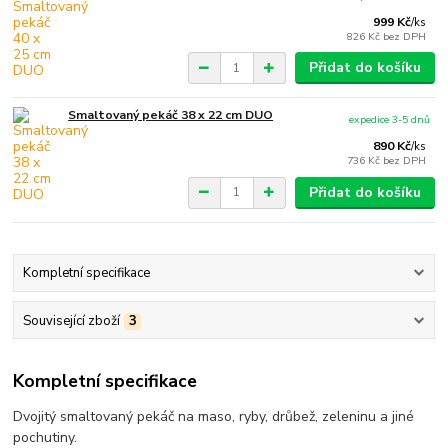
999 Kč
/
ks
826 Kč
bez DPH
Přidat do košíku
Smaltovaný pekáč 38 x 22 cm DUO
expedice 3-5 dnů
890 Kč
/
ks
736 Kč
bez DPH
Přidat do košíku
Kompletní specifikace
Související zboží
3
Kompletní specifikace
Dvojitý smaltovaný pekáč na maso, ryby, drůbež, zeleninu a jiné
pochutiny.