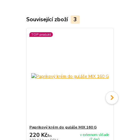
Související zboží
3
TOP produkt
Paprikový krém do guláše MIX 160 G
Paprikový k
220 Kč
220 Kč
v externom sklade
/
ks
/
ks
(7 dní)