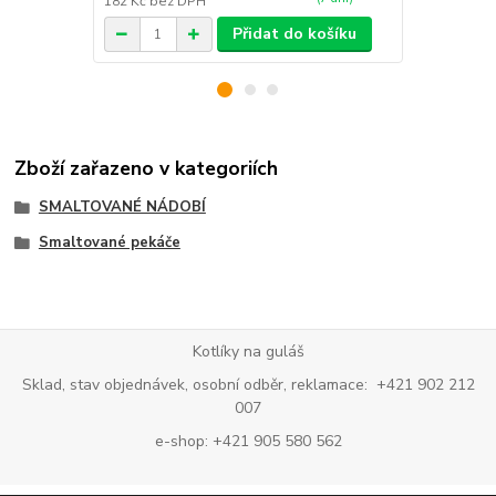
182 Kč
bez DPH
182 Kč
bez 
Přidat do košíku
Zboží zařazeno v kategoriích
SMALTOVANÉ NÁDOBÍ
Smaltované pekáče
Kotlíky na guláš
Sklad, stav objednávek, osobní odběr, reklamace: +421 902 212
007
e-shop: +421 905 580 562