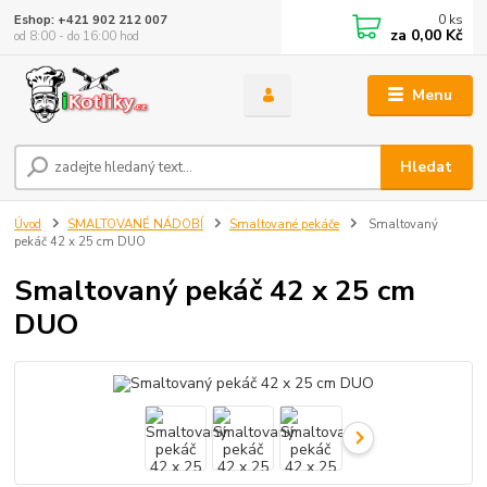
0
ks
Eshop: +421 902 212 007
za
0,00 Kč
od 8:00 - do 16:00 hod
Menu
Hledat
Úvod
SMALTOVANÉ NÁDOBÍ
Smaltované pekáče
Smaltovaný
pekáč 42 x 25 cm DUO
Smaltovaný pekáč 42 x 25 cm
DUO