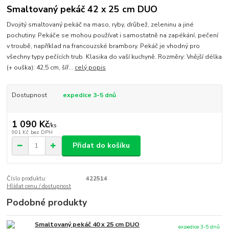
Smaltovaný pekáč 42 x 25 cm DUO
Dvojitý smaltovaný pekáč na maso, ryby, drůbež, zeleninu a jiné
pochutiny. Pekáče se mohou používat i samostatně na zapékání, pečení
v troubě, například na francouzské brambory. Pekáč je vhodný pro
všechny typy pečících trub. Klasika do vaší kuchyně. Rozměry: Vnější délka
(+ ouška): 42,5 cm, šíř...
celý popis
Dostupnost
expedice 3-5 dnů
1 090 Kč
/
ks
901 Kč
bez DPH
Přidat do košíku
Číslo produktu:
422514
Hlídat cenu / dostupnost
Podobné produkty
Smaltovaný pekáč 40 x 25 cm DUO
expedice 3-5 dnů