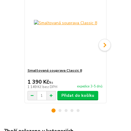
Smaltovaná souprava Classic 8
Smaltovaná 
790 Kč
1 390 Kč
1 300 Kč
/
ks
expedice 3-5 dnů
1 149 Kč
bez DPH
1 074 Kč
bez
Přidat do košíku