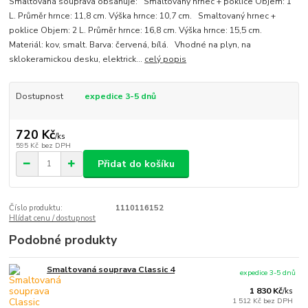
Smaltovaná souprava obsahuje: Smaltovaný hrnec + poklice Objem: 1
L. Průměr hrnce: 11,8 cm. Výška hrnce: 10,7 cm. Smaltovaný hrnec +
poklice Objem: 2 L. Průměr hrnce: 16,8 cm. Výška hrnce: 15,5 cm.
Materiál: kov, smalt. Barva: červená, bílá. Vhodné na plyn, na
sklokeramickou desku, elektrick...
celý popis
Dostupnost
expedice 3-5 dnů
720 Kč
/
ks
595 Kč
bez DPH
Přidat do košíku
Číslo produktu:
1110116152
Hlídat cenu / dostupnost
Podobné produkty
Smaltovaná souprava Classic 4
expedice 3-5 dnů
1 830 Kč
/
ks
1 512 Kč
bez DPH