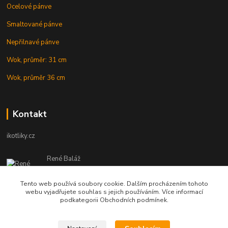
Ocelové pánve
Smaltované pánve
Nepřilnavé pánve
Wok, průměr: 31 cm
Wok, průměr 36 cm
Kontakt
ikotliky.cz
René Baláž
Eshop: +421 902 212 007
od 8:00 - do 16:00 hod
Tento web používá soubory cookie. Dalším procházením tohoto
webu vyjadřujete souhlas s jejich používáním. Více informací
info@ikotliky.cz
podkategorii Obchodních podmínek.