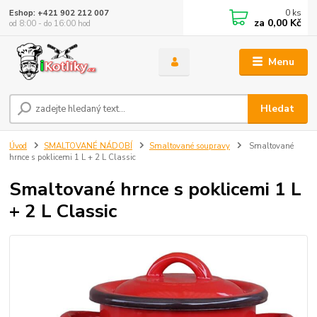
0
ks
Eshop: +421 902 212 007
za
0,00 Kč
od 8:00 - do 16:00 hod
Menu
Hledat
Úvod
SMALTOVANÉ NÁDOBÍ
Smaltované soupravy
Smaltované
hrnce s poklicemi 1 L + 2 L Classic
Smaltované hrnce s poklicemi 1 L
+ 2 L Classic