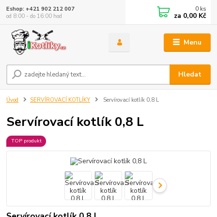
0
ks
Eshop: +421 902 212 007
za
0,00 Kč
od 8:00 - do 16:00 hod
Menu
Hledat
Úvod
SERVÍROVACÍ KOTLÍKY
Servírovací kotlík 0,8 L
Servírovací kotlík 0,8 L
TOP produkt
Servírovací kotlík 0,8 L