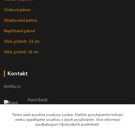
Ocelové pánve
Smaltované pánve
Nepřilnavé pánve
Wok, průměr: 31 cm
Wok, průměr 36 cm
Kontakt
ikotliky.cz
René Baláž
Eshop: +421 902 212 007
od 8:00 - do 16:00 hod
Tento web používá soubory cookie. Dalším procházením tohoto
webu vyjadřujete souhlas s jejich používáním. Více informací
info@ikotliky.cz
podkategorii Obchodních podmínek.