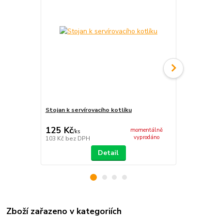
Stojan k servírovacího kotlíku
Servírovací 
125 Kč
285 Kč
momentálně
/
ks
/
ks
vyprodáno
103 Kč
bez DPH
236 Kč
bez 
Detail
Zboží zařazeno v kategoriích