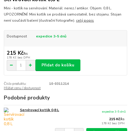
Mini - kotlík na servírování. Materiál: nerez / antikor. Objem: 0,8 L.
UPOZORNĚNÍ: Mini kotlík se prodává samostatně, bez stojanu. Stojan
není součástí balení (ilustrační fotografie).
celý popis
Dostupnost
expedice 3-5 dnů
215 Kč
/
ks
178 Kč
bez DPH
Přidat do košíku
Číslo produktu:
10-0311214
Hlídat cenu / dostupnost
Podobné produkty
Servírovací kotlík 0,8 L
expedice 3-5 dnů
215 Kč
/
ks
178 Kč
bez DPH