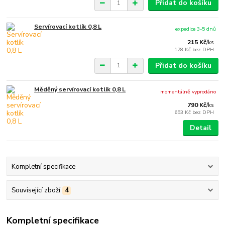
Přidat do košíku
Servírovací kotlík 0,8 L
expedice 3-5 dnů
215 Kč
/
ks
178 Kč
bez DPH
Přidat do košíku
Měděný servírovací kotlík 0,8 L
momentálně vyprodáno
790 Kč
/
ks
653 Kč
bez DPH
Detail
Kompletní specifikace
Související zboží
4
Kompletní specifikace