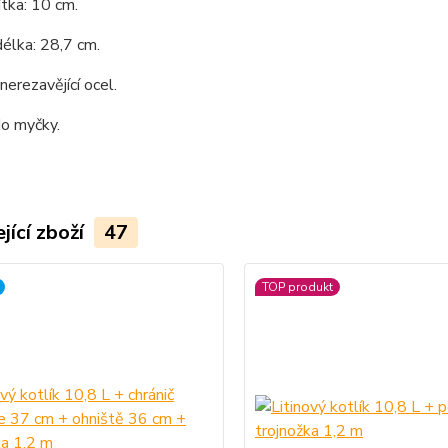
tka: 10 cm.
élka: 28,7 cm.
nerezavějící ocel.
o myčky.
jící zboží
47
TOP produkt