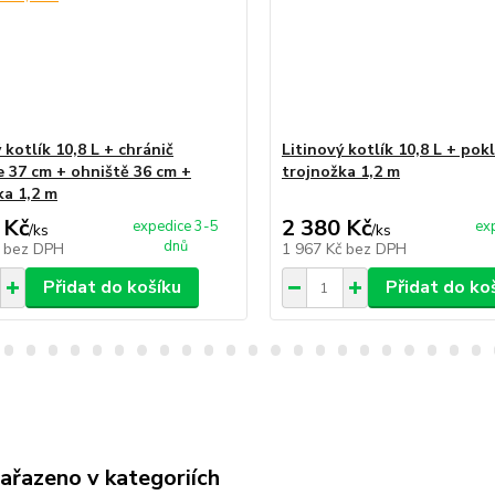
 kotlík 10,8 L + chránič
Litinový kotlík 10,8 L + pokl
 37 cm + ohniště 36 cm +
trojnožka 1,2 m
ka 1,2 m
 Kč
2 380 Kč
expedice 3-5
ex
/
ks
/
ks
dnů
č
bez DPH
1 967 Kč
bez DPH
Přidat do košíku
Přidat do ko
zařazeno v kategoriích