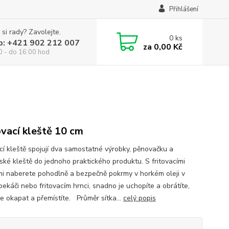
Přihlášení
 si rady? Zavolejte.
0
ks
p: +421 902 212 007
za
0,00 Kč
0 - do 16:00 hod
ovací kleště 10 cm
ací kleště spojují dva samostatné výrobky, pěnovačku a
ské kleště do jednoho praktického produktu. S fritovacími
mi naberete pohodlně a bezpečně pokrmy v horkém oleji v
pekáči nebo fritovacím hrnci, snadno je uchopíte a obrátíte,
e okapat a přemístíte. Průměr sítka...
celý popis