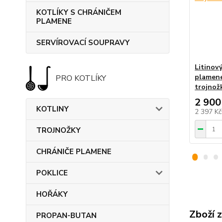
KOTLÍKY S CHRÁNIČEM
PLAMENE
SERVÍROVACÍ SOUPRAVY
Litinový
plamene
PRO KOTLÍKY
trojnož
2 900
KOTLINY
2 397 K
TROJNOŽKY
CHRÁNIČE PLAMENE
POKLICE
HOŘÁKY
Zboží 
PROPAN-BUTAN