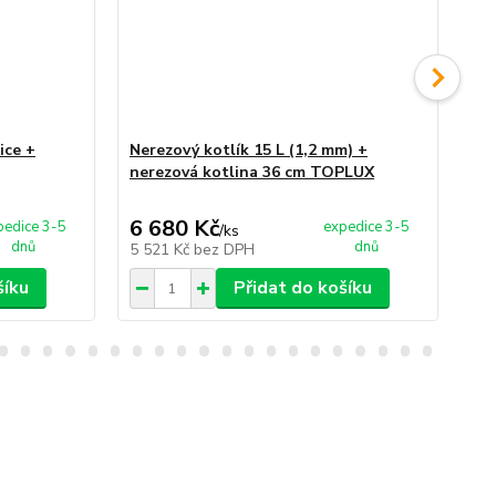
ice +
Nerezový kotlík 15 L (1,2 mm) +
Ne
nerezová kotlina 36 cm TOPLUX
ko
6 680 Kč
5 
pedice 3-5
expedice 3-5
/
ks
dnů
dnů
5 521 Kč
bez DPH
4 
šíku
Přidat do košíku