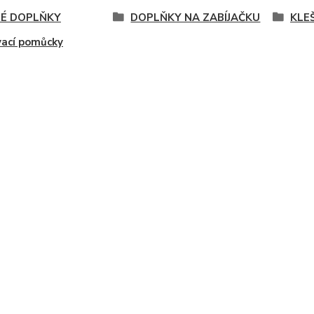
É DOPLŇKY
DOPLŇKY NA ZABÍJAČKU
KLE
vací pomůcky