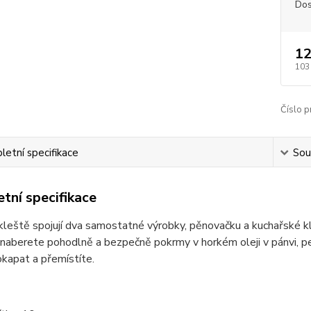
Dos
12
103
Číslo p
etní specifikace
Souv
tní specifikace
 kleště spojují dva samostatné výrobky, pěnovačku a kuchařské k
naberete pohodlně a bezpečně pokrmy v horkém oleji v pánvi, peká
kapat a přemístíte.