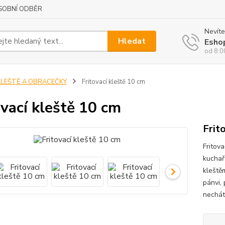
SOBNÍ ODBĚR
Nevíte
Hledat
Esho
od 8:0
KLEŠTĚ A OBRACEČKY
Fritovací kleště 10 cm
ovací kleště 10 cm
Frit
Fritov
kuchař
kleště
pánvi, 
nechát