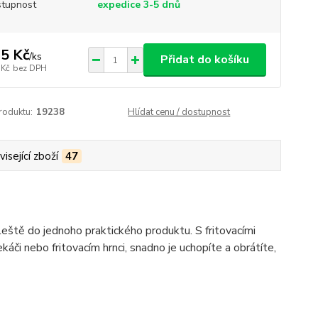
tupnost
expedice 3-5 dnů
5 Kč
/
ks
Přidat do košíku
 Kč
bez DPH
roduktu:
19238
Hlídat cenu / dostupnost
isející zboží
47
leště do jednoho praktického produktu. S fritovacími
či nebo fritovacím hrnci, snadno je uchopíte a obrátíte,