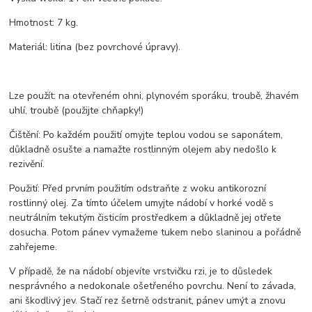
Hmotnost: 7 kg.
Materiál: litina (bez povrchové úpravy).
Lze použít: na otevřeném ohni, plynovém sporáku, troubě, žhavém
uhlí, troubě (použijte chňapky!)
Čištění: Po každém použití omyjte teplou vodou se saponátem,
důkladně osušte a namažte rostlinným olejem aby nedošlo k
rezivění.
Použití: Před prvním použitím odstraňte z woku antikorozní
rostlinný olej. Za tímto účelem umyjte nádobí v horké vodě s
neutrálním tekutým čisticím prostředkem a důkladně jej otřete
dosucha. Potom pánev vymažeme tukem nebo slaninou a pořádně
zahřejeme.
V případě, že na nádobí objevíte vrstvičku rzi, je to důsledek
nesprávného a nedokonale ošetřeného povrchu. Není to závada,
ani škodlivý jev. Stačí rez šetrně odstranit, pánev umýt a znovu