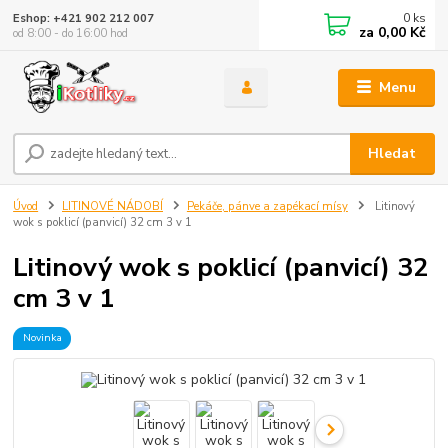
0
ks
Eshop: +421 902 212 007
za
0,00 Kč
od 8:00 - do 16:00 hod
Menu
Hledat
Úvod
LITINOVÉ NÁDOBÍ
Pekáče, pánve a zapékací mísy
Litinový
wok s poklicí (panvicí) 32 cm 3 v 1
Litinový wok s poklicí (panvicí) 32
cm 3 v 1
Novinka