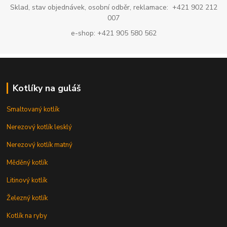
Sklad, stav objednávek, osobní odběr, reklamace: +421 902 212
007
e-shop: +421 905 580 562
Kotlíky na guláš
Smaltovaný kotlík
Nerezový kotlík lesklý
Nerezový kotlík matný
Měděný kotlík
Litinový kotlík
Železný kotlík
Kotlík na ryby