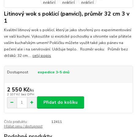
Litinový wok s poklicí (panvicí), průměr 32 cm 3 v
1
Kvalitní litinový wok s poklicí, který je jako stvořený pro experimentování
ve vaší kuchyni. Vykouzlíte si exotické pochoutky a ohromte vaše přátele
vaším kuchařským umem! Pokličku můžete využít také jako pánev na
pečení ale i na servírování. Udržuje teplo. Rozměr woku: Průměr bez
držáků: 32 cm....
celý popis
Dostupnost
expedice 3-5 dnů
2 550 Kč
/
ks
2 107 Kč
bez DPH
Přidat do košíku
Číslo produktu:
12411
Hlídat cenu / dostupnost
Podobné produkty