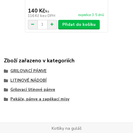
140 Kč
65 Kč
/
ks
/
ks
expedice 3-5 dnů
116 Kč
bez DPH
54 Kč
bez D
Přidat do košíku
Zboží zařazeno v kategoriích
GRILOVACÍ PÁNVE
LITINOVÉ NÁDOBÍ
Grilovací litinové pánve
Pekáče, pánve a zapékací mísy
Kotlíky na guláš