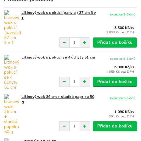
Litinový wok s poklicí (panvicí) 37 cm 3 v
expedice 3-5 dnů
1
3 500 Kč
/
ks
2 893 Kč
bez DPH
Přidat do košíku
Litinový wok s poklicí se 4 úchyty 51 cm
expedice 3-5 dnů
6 000 Kč
/
ks
4 959 Kč
bez DPH
Přidat do košíku
Litinový wok 36 cm + sladká paprika 50
expedice 3-5 dnů
g
1 090 Kč
/
ks
901 Kč
bez DPH
Přidat do košíku