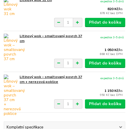
Litinový wok 31 cm
expedice 3-5 dnů
820 Kč
/
ks
678 Kč
bez DPH
Přidat do košíku
Litinový wok – smaltovaný povrch 37
expedice 3-5 dnů
cm
1 050 Kč
/
ks
868 Kč
bez DPH
Přidat do košíku
Litinový wok – smaltovaný povrch 37
expedice 3-5 dnů
cm + nerezová poklice
1 150 Kč
/
ks
950 Kč
bez DPH
Přidat do košíku
Kompletní specifikace