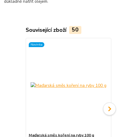
důkladně natřít olejem.
Související zboží
50
Novinka
Maďarská směs koření na ryby 100 g
Maďarský gu