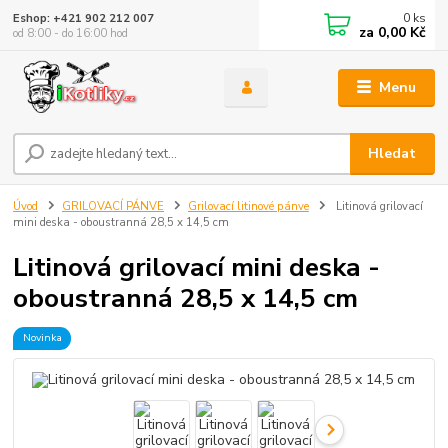
0
ks
Eshop: +421 902 212 007
za
0,00 Kč
od 8:00 - do 16:00 hod
Menu
Hledat
Úvod
GRILOVACÍ PÁNVE
Grilovací litinové pánve
Litinová grilovací
mini deska - oboustranná 28,5 x 14,5 cm
Litinová grilovací mini deska -
oboustranná 28,5 x 14,5 cm
Novinka