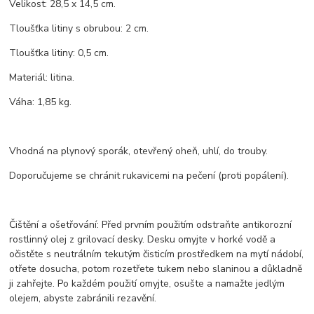
Velikost: 28,5 x 14,5 cm.
Tloušťka litiny s obrubou: 2 cm.
Tloušťka litiny: 0,5 cm.
Materiál: litina.
Váha: 1,85 kg.
Vhodná na plynový sporák, otevřený oheň, uhlí, do trouby.
Doporučujeme se chránit rukavicemi na pečení (proti popálení).
Čištění a ošetřování: Před prvním použitím odstraňte antikorozní
rostlinný olej z grilovací desky. Desku omyjte v horké vodě a
očistěte s neutrálním tekutým čisticím prostředkem na mytí nádobí,
otřete dosucha, potom rozetřete tukem nebo slaninou a důkladně
ji zahřejte. Po každém použití omyjte, osušte a namažte jedlým
olejem, abyste zabránili rezavění.