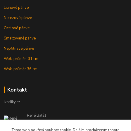
Litinové pánve
Nerezové pánve
Ocelové pánve
Smaltované pánve
Nepřilnavé pánve
Wok, průměr: 31 cm
Wok, průměr 36 cm
Kontakt
ikotliky.cz
René Baláž
Eshop: +421 902 212 007
od 8:00 - do 16:00 hod
Tento web používá soubory cookie. Dalším procházením tohoto