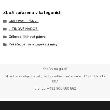
Zboží zařazeno v kategoriích
GRILOVACÍ PÁNVE
LITINOVÉ NÁDOBÍ
Grilovací litinové pánve
Pekáče, pánve a zapékací mísy
Kotlíky na guláš
Sklad, stav objednávek, osobní odběr, reklamace: +421 902 212
007
e-shop: +421 905 580 562