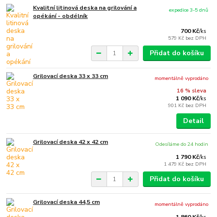
Kvalitní litinová deska na grilování a
expedice 3-5 dnů
opékání - obdélník
700 Kč
/
ks
579 Kč
bez DPH
Přidat do košíku
Grilovací deska 33 x 33 cm
momentálně vyprodáno
16 % sleva
1 090 Kč
/
ks
901 Kč
bez DPH
Detail
Grilovací deska 42 x 42 cm
Odesíláme do 24 hodin
1 790 Kč
/
ks
1 479 Kč
bez DPH
Přidat do košíku
Grilovací deska 44,5 cm
momentálně vyprodáno