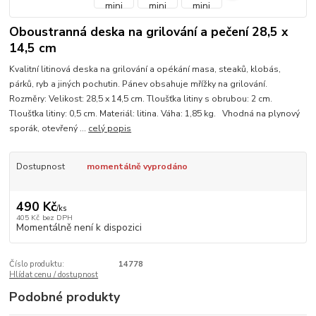
Oboustranná deska na grilování a pečení 28,5 x
14,5 cm
Kvalitní litinová deska na grilování a opékání masa, steaků, klobás,
párků, ryb a jiných pochutin. Pánev obsahuje mřížky na grilování.
Rozměry: Velikost: 28,5 x 14,5 cm. Tloušťka litiny s obrubou: 2 cm.
Tloušťka litiny: 0,5 cm. Materiál: litina. Váha: 1,85 kg. Vhodná na plynový
sporák, otevřený ...
celý popis
Dostupnost
momentálně vyprodáno
490 Kč
/
ks
405 Kč
bez DPH
Momentálně není k dispozici
Číslo produktu:
14778
Hlídat cenu / dostupnost
Podobné produkty