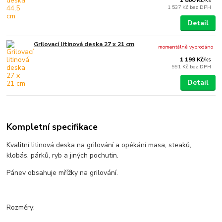
1 860 Kč
/
ks
1 537 Kč
bez DPH
Detail
Grilovací litinová deska 27 x 21 cm
momentálně vyprodáno
1 199 Kč
/
ks
991 Kč
bez DPH
Detail
Kompletní specifikace
Kvalitní litinová deska na grilování a opékání masa, steaků,
klobás, párků, ryb a jiných pochutin.
Pánev obsahuje mřížky na grilování.
Rozměry: