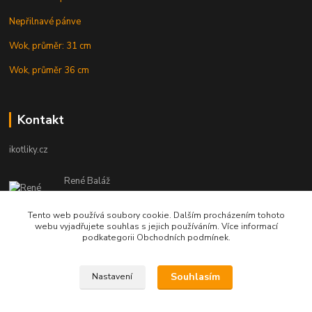
Nepřilnavé pánve
Wok, průměr: 31 cm
Wok, průměr 36 cm
Kontakt
ikotliky.cz
René Baláž
Eshop: +421 902 212 007
od 8:00 - do 16:00 hod
Tento web používá soubory cookie. Dalším procházením tohoto
webu vyjadřujete souhlas s jejich používáním. Více informací
info@ikotliky.cz
podkategorii Obchodních podmínek.
Souhlasím
Nastavení