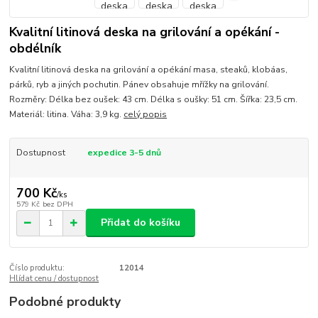
Kvalitní litinová deska na grilování a opékání -
obdélník
Kvalitní litinová deska na grilování a opékání masa, steaků, klobáas,
párků, ryb a jiných pochutin. Pánev obsahuje mřížky na grilování.
Rozměry: Délka bez oušek: 43 cm. Délka s oušky: 51 cm. Šířka: 23,5 cm.
Materiál: litina. Váha: 3,9 kg.
celý popis
Dostupnost
expedice 3-5 dnů
700 Kč
/
ks
579 Kč
bez DPH
Přidat do košíku
Číslo produktu:
12014
Hlídat cenu / dostupnost
Podobné produkty