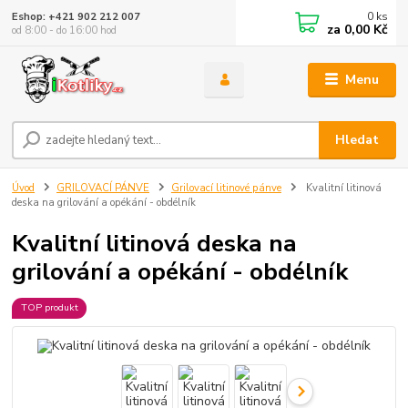
0
ks
Eshop: +421 902 212 007
za
0,00 Kč
od 8:00 - do 16:00 hod
Menu
Hledat
Úvod
GRILOVACÍ PÁNVE
Grilovací litinové pánve
Kvalitní litinová
deska na grilování a opékání - obdélník
Kvalitní litinová deska na
grilování a opékání - obdélník
TOP produkt