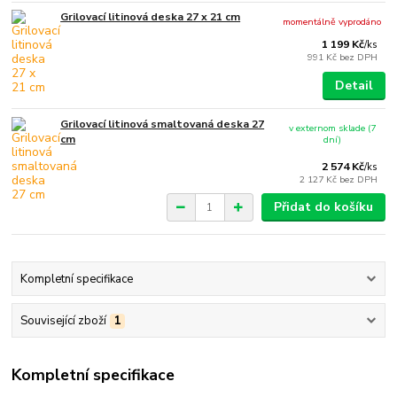
Grilovací litinová deska 27 x 21 cm
momentálně vyprodáno
1 199 Kč
/
ks
991 Kč
bez DPH
Detail
Grilovací litinová smaltovaná deska 27
v externom sklade (7
cm
dní)
2 574 Kč
/
ks
2 127 Kč
bez DPH
Přidat do košíku
Kompletní specifikace
Související zboží
1
Kompletní specifikace