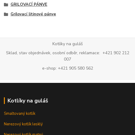
GRILOVACÍ PÁNVE
Grilovací litinové pánve
Kotlíky na guláš
Sklad, stav objednávek, osobní odběr, reklamace: +421 902 212
007
e-shop: +421 905 580 562
Kotlíky na guláš
Smaltovaný kotlík
Nerezový kotlík lesklý
Nerezový kotlík matný