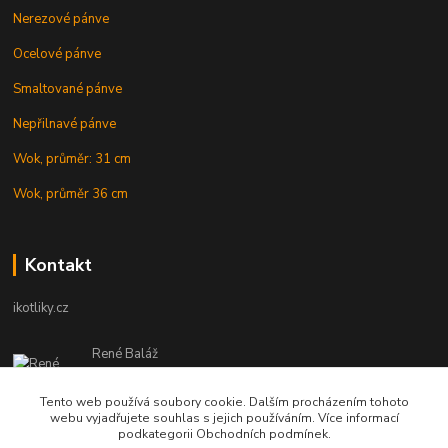
Nerezové pánve
Ocelové pánve
Smaltované pánve
Nepřilnavé pánve
Wok, průměr: 31 cm
Wok, průměr 36 cm
Kontakt
ikotliky.cz
René Baláž
Eshop: +421 902 212 007
od 8:00 - do 16:00 hod
Tento web používá soubory cookie. Dalším procházením tohoto
webu vyjadřujete souhlas s jejich používáním. Více informací
info@ikotliky.cz
podkategorii Obchodních podmínek.