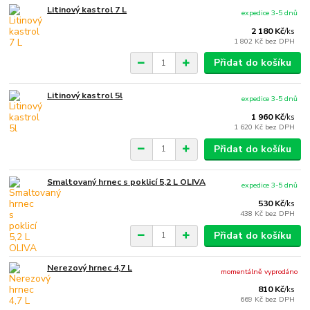
Litinový kastrol 7 L
expedice 3-5 dnů
2 180 Kč
/
ks
1 802 Kč
bez DPH
Přidat do košíku
Litinový kastrol 5l
expedice 3-5 dnů
1 960 Kč
/
ks
1 620 Kč
bez DPH
Přidat do košíku
Smaltovaný hrnec s poklicí 5,2 L OLIVA
expedice 3-5 dnů
530 Kč
/
ks
438 Kč
bez DPH
Přidat do košíku
Nerezový hrnec 4,7 L
momentálně vyprodáno
810 Kč
/
ks
669 Kč
bez DPH