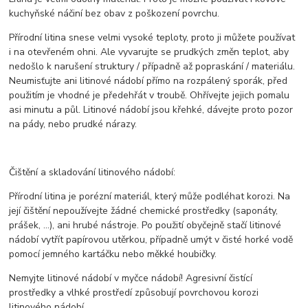
kuchyňské náčiní bez obav z poškození povrchu.
Přírodní litina snese velmi vysoké teploty, proto ji můžete používat
i na otevřeném ohni. Ale vyvarujte se prudkých změn teplot, aby
nedošlo k narušení struktury / případně až popraskání / materiálu.
Neumisťujte ani litinové nádobí přímo na rozpálený sporák, před
použitím je vhodné je předehřát v troubě. Ohřívejte jejich pomalu
asi minutu a půl. Litinové nádobí jsou křehké, dávejte proto pozor
na pády, nebo prudké nárazy.
Čištění a skladování litinového nádobí:
Přírodní litina je porézní materiál, který může podléhat korozi. Na
její čištění nepoužívejte žádné chemické prostředky (saponáty,
prášek, ...), ani hrubé nástroje. Po použití obyčejně stačí litinové
nádobí vytřít papírovou utěrkou, případně umýt v čisté horké vodě
pomocí jemného kartáčku nebo měkké houbičky.
Nemyjte litinové nádobí v myčce nádobí! Agresivní čistící
prostředky a vlhké prostředí způsobují povrchovou korozi
litinového nádobí.