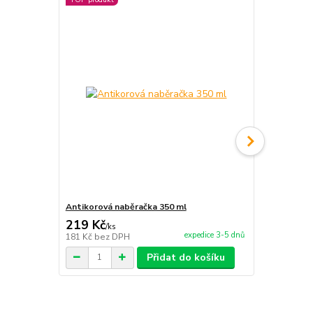
Antikorová naběračka 350 ml
Naběračka -
219 Kč
180 Kč
/
ks
/
ks
expedice 3-5 dnů
181 Kč
bez DPH
149 Kč
bez 
Přidat do košíku