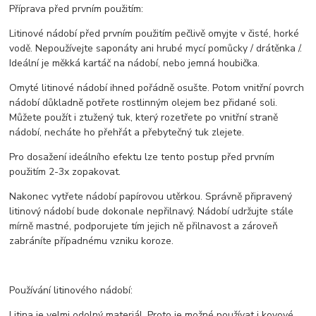
Příprava před prvním použitím:
Litinové nádobí před prvním použitím pečlivě omyjte v čisté, horké
vodě. Nepoužívejte saponáty ani hrubé mycí pomůcky / drátěnka /.
Ideální je měkká kartáč na nádobí, nebo jemná houbička.
Omyté litinové nádobí ihned pořádně osušte. Potom vnitřní povrch
nádobí důkladně potřete rostlinným olejem bez přidané soli.
Můžete použít i ztužený tuk, který rozetřete po vnitřní straně
nádobí, necháte ho přehřát a přebytečný tuk zlejete.
Pro dosažení ideálního efektu lze tento postup před prvním
použitím 2-3x zopakovat.
Nakonec vytřete nádobí papírovou utěrkou. Správně připravený
litinový nádobí bude dokonale nepřilnavý. Nádobí udržujte stále
mírně mastné, podporujete tím jejich ně přilnavost a zároveň
zabráníte případnému vzniku koroze.
Používání litinového nádobí:
Litina je velmi odolný materiál. Proto je možné používat i kovové