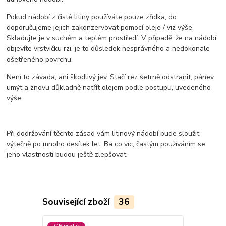
Pokud nádobí z čisté litiny používáte pouze zřídka, do
doporučujeme jejich zakonzervovat pomocí oleje / viz výše.
Skladujte je v suchém a teplém prostředí. V případě, že na nádobí
objevíte vrstvičku rzi, je to důsledek nesprávného a nedokonale
ošetřeného povrchu.
Není to závada, ani škodlivý jev. Stačí rez šetrně odstranit, pánev
umýt a znovu důkladně natřít olejem podle postupu, uvedeného
výše.
Při dodržování těchto zásad vám litinový nádobí bude sloužit
výtečně po mnoho desítek let. Ba co víc, častým používáním se
jeho vlastnosti budou ještě zlepšovat.
Související zboží
36
TOP produkt