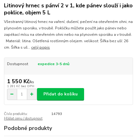
Litinový hrnec s pánví 2 v 1, kde pánev slouží i jako
poklice, objem 5 L
Všestranný litinový hrnec na vaření, dušení, pečení na otevřeném ohni, na
plynovém sporáku, v troubě. Pokličku můžete použít jako pánev nebo
zapékací mísu na otevřeném ohni nebo na plynovém sporáku a v troubě.
Materiál: litina. Ošetřená rostlinným olejem. velikost: Šířka bez uší: 26
cm. Šířka s uš...
celý popis
Dostupnost
expedice 3-5 dnů
1 550 Kč
/
ks
1 281 Kč
bez DPH
Přidat do košíku
Číslo produktu:
14793
Hlídat cenu / dostupnost
Podobné produkty