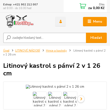
0
ks
Eshop: +421 902 212 007
za
0,00 Kč
od 8:00 - do 16:00 hod
Menu
Hledat
Úvod
LITINOVÉ NÁDOBÍ
Hrnce a kastroly
Litinový kastrol s pánví 2
v 1 26 cm
Litinový kastrol s pánví 2 v 1 26
cm