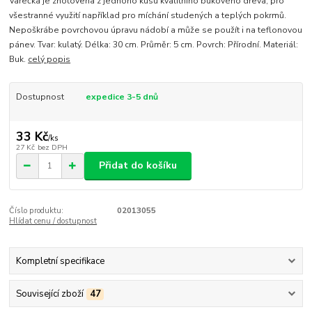
Vařečka je zhotovena z jednoho kusu kvalitního bukového dřeva, pro
všestranné využití například pro míchání studených a teplých pokrmů.
Nepoškrábe povrchovou úpravu nádobí a může se použít i na teflonovou
pánev. Tvar: kulatý. Délka: 30 cm. Průměr: 5 cm. Povrch: Přírodní. Materiál:
Buk.
celý popis
Dostupnost
expedice 3-5 dnů
33 Kč
/
ks
27 Kč
bez DPH
Přidat do košíku
Číslo produktu:
02013055
Hlídat cenu / dostupnost
Kompletní specifikace
Související zboží
47