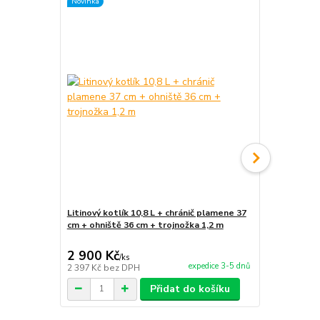
Novinka
TOP produkt
Litinový kotlík 10,8 L + chránič plamene 37
Litinový kot
cm + ohniště 36 cm + trojnožka 1,2 m
1,2 m
2 900 Kč
2 380 Kč
/
ks
expedice 3-5 dnů
2 397 Kč
bez DPH
1 967 Kč
bez
Přidat do košíku