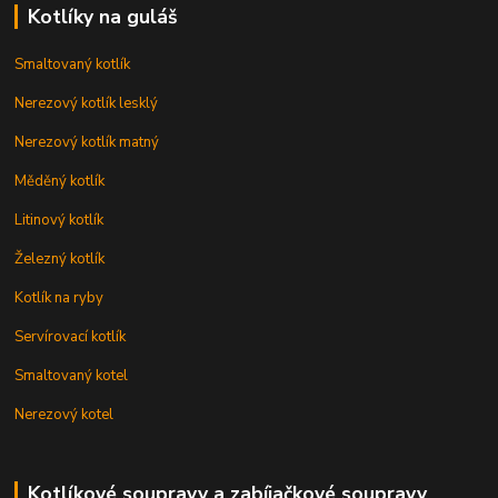
Kotlíky na guláš
Smaltovaný kotlík
Nerezový kotlík lesklý
Nerezový kotlík matný
Měděný kotlík
Litinový kotlík
Železný kotlík
Kotlík na ryby
Servírovací kotlík
Smaltovaný kotel
Nerezový kotel
Kotlíkové soupravy a zabíjačkové soupravy