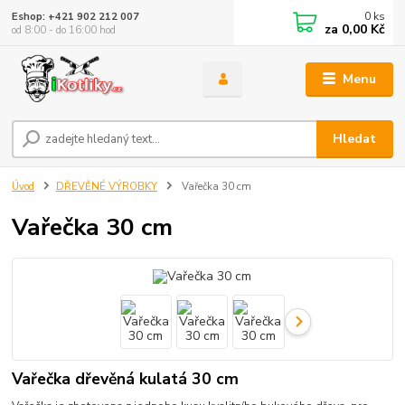
0
ks
Eshop: +421 902 212 007
za
0,00 Kč
od 8:00 - do 16:00 hod
Menu
Hledat
Úvod
DŘEVĚNÉ VÝROBKY
Vařečka 30 cm
Vařečka 30 cm
Vařečka dřevěná kulatá 30 cm