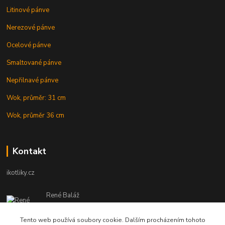
Litinové pánve
Nerezové pánve
Ocelové pánve
Smaltované pánve
Nepřilnavé pánve
Wok, průměr: 31 cm
Wok, průměr 36 cm
Kontakt
ikotliky.cz
René Baláž
Eshop: +421 902 212 007
od 8:00 - do 16:00 hod
Tento web používá soubory cookie. Dalším procházením tohoto