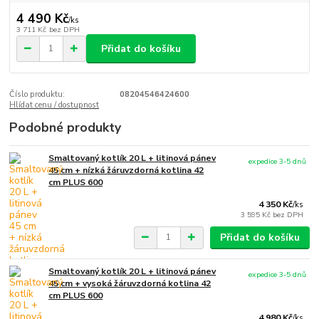
4 490 Kč
/
ks
3 711 Kč
bez DPH
Přidat do košíku
Číslo produktu:
08204546424600
Hlídat cenu / dostupnost
Podobné produkty
Smaltovaný kotlík 20 L + litinová pánev
expedice 3-5 dnů
45 cm + nízká žáruvzdorná kotlina 42
cm PLUS 600
4 350 Kč
/
ks
3 595 Kč
bez DPH
Přidat do košíku
Smaltovaný kotlík 20 L + litinová pánev
expedice 3-5 dnů
45 cm + vysoká žáruvzdorná kotlina 42
cm PLUS 600
4 980 Kč
/
ks