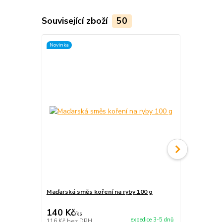
Související zboží
50
Novinka
Maďarská směs koření na ryby 100 g
Maďarský gu
140 Kč
65 Kč
/
ks
/
ks
expedice 3-5 dnů
116 Kč
bez DPH
54 Kč
bez D