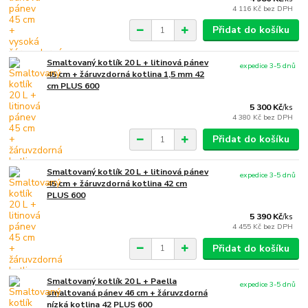
4 116 Kč
bez DPH
Přidat do košíku
Smaltovaný kotlík 20 L + litinová pánev
expedice 3-5 dnů
45 cm + žáruvzdorná kotlina 1,5 mm 42
cm PLUS 600
5 300 Kč
/
ks
4 380 Kč
bez DPH
Přidat do košíku
Smaltovaný kotlík 20 L + litinová pánev
expedice 3-5 dnů
45 cm + žáruvzdorná kotlina 42 cm
PLUS 600
5 390 Kč
/
ks
4 455 Kč
bez DPH
Přidat do košíku
Smaltovaný kotlík 20 L + Paella
expedice 3-5 dnů
smaltovaná pánev 46 cm + žáruvzdorná
nízká kotlina 42 PLUS 600