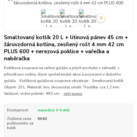
Smaltovaný kotlík 20 L + litinová pánev 45 cm +
žáruvzdorná kotlina, zesílený rošt 4 mm 42 cm
PLUS 600 + nerezová poklice + vařečka a
naběračka
Kotlíková souprava na vaření guláše a jiných pochutin v zahradě, v
přírodě pro rodiny, různé společenské akce a posezení u dobrého
gulášu. Kotlíková gulášová souprava obsahuje: Smaltovaný kotlík
Objem: 20 L. Materiál: kov, dvouvrstvý smalt. Tloušťka: cca 1,2 mm.
Velikost: vrchní průměr: 49,5 cm,...
celý popis
Dostupnost
expedice 3-5 dnů
Zvýšená cena
50 Kč
poštovného za
balík