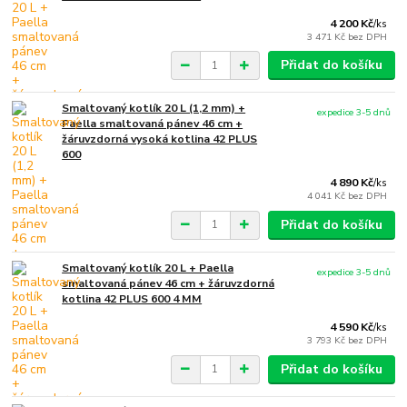
4 200 Kč
/
ks
3 471 Kč
bez DPH
Přidat do košíku
Smaltovaný kotlík 20 L (1,2 mm) +
expedice 3-5 dnů
Paella smaltovaná pánev 46 cm +
žáruvzdorná vysoká kotlina 42 PLUS
600
4 890 Kč
/
ks
4 041 Kč
bez DPH
Přidat do košíku
Smaltovaný kotlík 20 L + Paella
expedice 3-5 dnů
smaltovaná pánev 46 cm + žáruvzdorná
kotlina 42 PLUS 600 4 MM
4 590 Kč
/
ks
3 793 Kč
bez DPH
Přidat do košíku