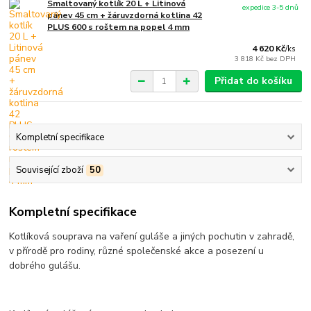
Smaltovaný kotlík 20 L + Litinová
expedice 3-5 dnů
pánev 45 cm + žáruvzdorná kotlina 42
PLUS 600 s roštem na popel 4 mm
4 620 Kč
/
ks
3 818 Kč
bez DPH
Přidat do košíku
Kompletní specifikace
Související zboží
50
Kompletní specifikace
Kotlíková souprava na vaření guláše a jiných pochutin v zahradě,
v přírodě pro rodiny, různé společenské akce a posezení u
dobrého gulášu.