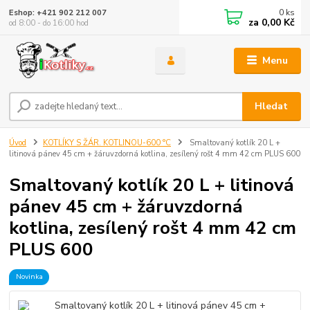
0
ks
Eshop: +421 902 212 007
za
0,00 Kč
od 8:00 - do 16:00 hod
Menu
Hledat
Úvod
KOTLÍKY S ŽÁR. KOTLINOU-600 °C
Smaltovaný kotlík 20 L +
litinová pánev 45 cm + žáruvzdorná kotlina, zesílený rošt 4 mm 42 cm PLUS 600
Smaltovaný kotlík 20 L + litinová
pánev 45 cm + žáruvzdorná
kotlina, zesílený rošt 4 mm 42 cm
PLUS 600
Novinka