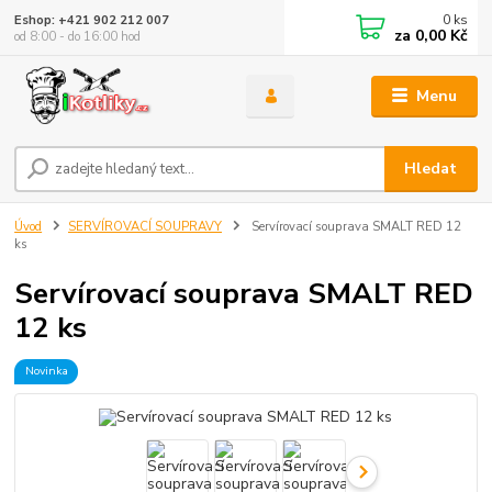
0
ks
Eshop: +421 902 212 007
za
0,00 Kč
od 8:00 - do 16:00 hod
Menu
Hledat
Úvod
SERVÍROVACÍ SOUPRAVY
Servírovací souprava SMALT RED 12
ks
Servírovací souprava SMALT RED
12 ks
Novinka