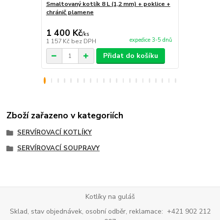
Smaltovaný kotlík 8 L (1,2 mm) + poklice +
Smaltovaný k
chránič plamene
chránič pla
1 400 Kč
1 490 Kč
/
ks
expedice 3-5 dnů
1 157 Kč
bez DPH
1 231 Kč
bez
Přidat do košíku
Zboží zařazeno v kategoriích
SERVÍROVACÍ KOTLÍKY
SERVÍROVACÍ SOUPRAVY
Kotlíky na guláš
Sklad, stav objednávek, osobní odběr, reklamace: +421 902 212