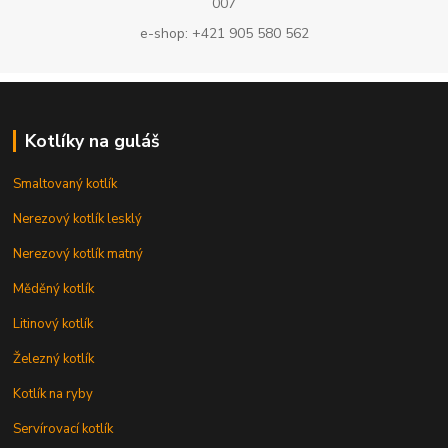
007
e-shop: +421 905 580 562
Kotlíky na guláš
Smaltovaný kotlík
Nerezový kotlík lesklý
Nerezový kotlík matný
Měděný kotlík
Litinový kotlík
Železný kotlík
Kotlík na ryby
Servírovací kotlík