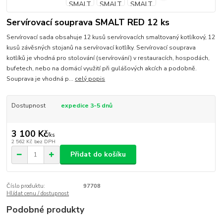
Servírovací souprava SMALT RED 12 ks
Servírovací sada obsahuje 12 kusů servírovacích smaltovaný kotlíkový, 12
kusů závěsných stojanů na servírovací kotlíky. Servírovací souprava
kotlíků je vhodná pro stolování (servírování) v restauracích, hospodách,
bufetech, nebo na domácí využití při gulášových akcích a podobně.
Souprava je vhodná p...
celý popis
Dostupnost
expedice 3-5 dnů
3 100 Kč
/
ks
2 562 Kč
bez DPH
Přidat do košíku
Číslo produktu:
97708
Hlídat cenu / dostupnost
Podobné produkty